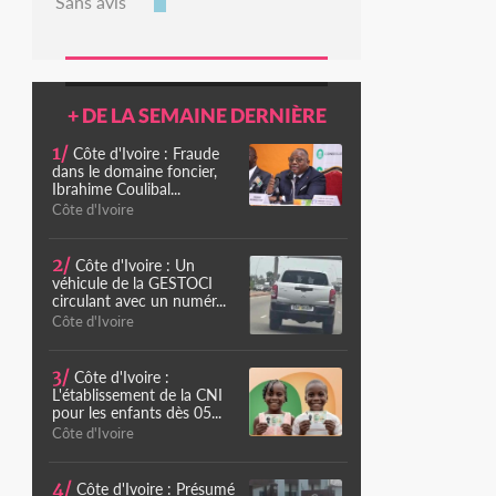
Sans avis
+ DE LA SEMAINE DERNIÈRE
1/
Côte d'Ivoire : Fraude
dans le domaine foncier,
Ibrahime Coulibal...
Côte d'Ivoire
2/
Côte d'Ivoire : Un
véhicule de la GESTOCI
circulant avec un numér...
Côte d'Ivoire
3/
Côte d'Ivoire :
L'établissement de la CNI
pour les enfants dès 05...
Côte d'Ivoire
4/
Côte d'Ivoire : Présumé