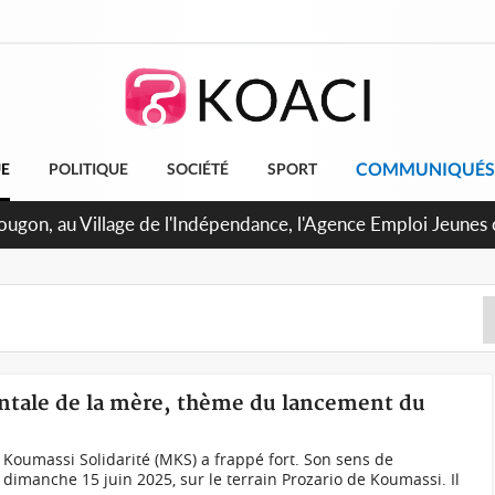
COMMUNIQUÉS
UE
POLITIQUE
SOCIÉTÉ
SPORT
pougon, au Village de l'Indépendance, l'Agence Emploi Jeunes
r la jeunesse ivoirienne
entale de la mère, thème du lancement du
é
Koumassi Solidarité (MKS) a frappé fort. Son sens de
 le dimanche 15 juin 2025, sur le terrain Prozario de Koumassi. Il