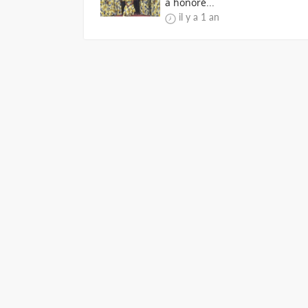
a honoré...
il y a 1 an