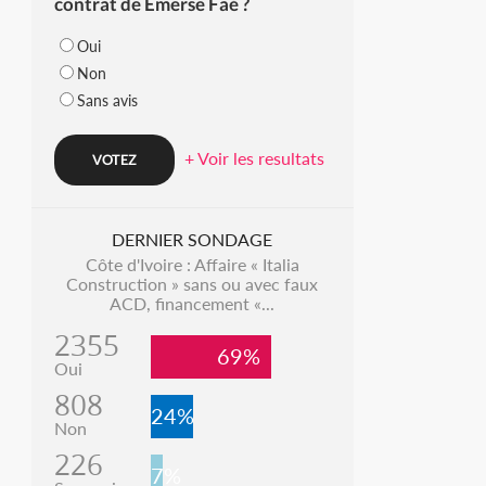
contrat de Emerse Faé ?
Oui
Non
Sans avis
+ Voir les resultats
DERNIER SONDAGE
Côte d'Ivoire : Affaire « Italia
Construction » sans ou avec faux
ACD, financement «...
2355
69%
Oui
808
24%
Non
226
7%