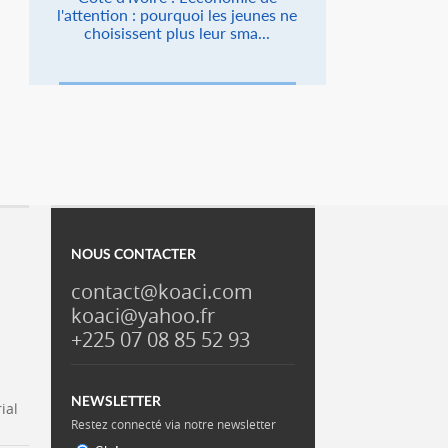
l'attention : pourquoi les jeunes ne
choisissent plus leur sma...
NOUS CONTACTER
contact@koaci.com
koaci@yahoo.fr
+225 07 08 85 52 93
NEWSLETTER
ial
Restez connecté via notre newsletter