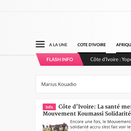
A LA UNE
COTE D'IVOIRE
AFRIQ
Côte d'Ivoire : Yo
FLASH INFO
d'opportunités pou
Côte d'Ivoire: La santé m
Info
Mouvement Koumassi Solidarit
Encore une fois, le Mouvement 
solidarité accru s’est fait voir