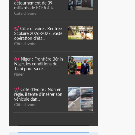
détournement de 39
milliards de FCFA à la...
Côte d'Ivoire
5/
Côte d'Ivoire : Rentrée
Scolaire 2026-2027, vaste
opération d'éta...
Côte d'Ivoire
6/
Niger : Frontière Bénin-
Niger, les conditions de
Tiani pour sa ré...
Niger
7/
Côte d'Ivoire : Non en
règle, il tente d'insérer son
véhicule dan...
Côte d'Ivoire