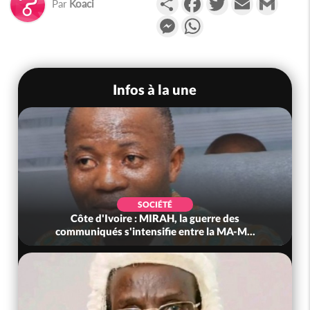
Par
Koaci
Messenger
WhatsApp
Infos à la une
SOCIÉTÉ
Côte d'Ivoire : MIRAH, la guerre des
communiqués s'intensifie entre la MA-M...