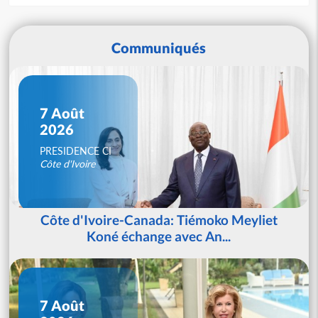
Communiqués
7 Août
2026
PRESIDENCE CI
Côte d'Ivoire
Côte d'Ivoire-Canada: Tiémoko Meyliet
Koné échange avec An...
7 Août