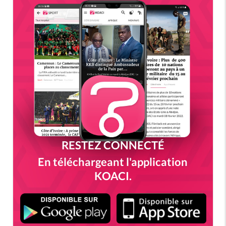
RESTEZ CONNECTÉ
En téléchargeant l'application
KOACI.