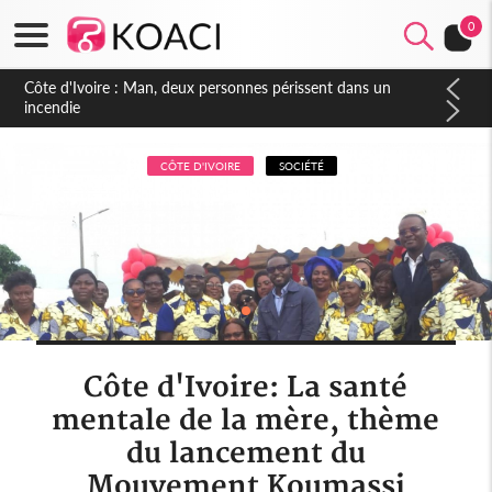
0
Côte d'Ivoire : Séileu, la célébration de la fête nationale
transformée en vaste campagne contre les produits
dépigmentants dangereux
CÔTE D'IVOIRE
SOCIÉTÉ
Côte d'Ivoire: La santé
mentale de la mère, thème
du lancement du
Mouvement Koumassi