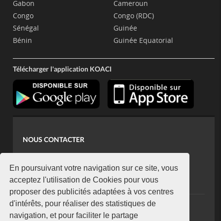
Gabon
Cameroun
Congo
Congo (RDC)
Sénégal
Guinée
Bénin
Guinée Equatorial
Télécharger l'application KOACI
NOUS CONTACTER
contact@koaci.com
koaci@yahoo.fr
En poursuivant votre navigation sur ce site, vous
+225 07 08 85 52 93
acceptez l'utilisation de Cookies pour vous
proposer des publicités adaptées à vos centres
d'intérêts, pour réaliser des statistiques de
NEWSLETTER
navigation, et pour faciliter le partage