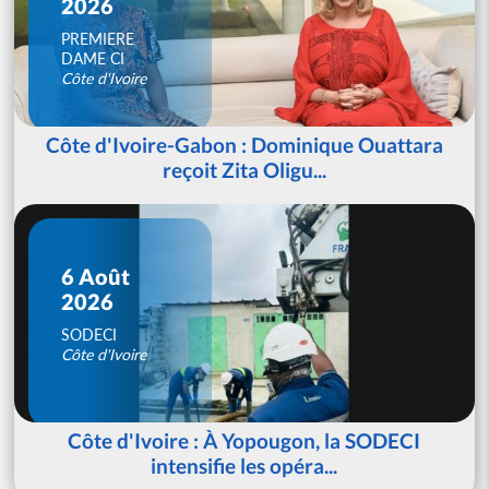
2026
PREMIERE
DAME CI
Côte d'Ivoire
Côte d'Ivoire-Gabon : Dominique Ouattara
reçoit Zita Oligu...
6 Août
2026
SODECI
Côte d'Ivoire
Côte d'Ivoire : À Yopougon, la SODECI
intensifie les opéra...