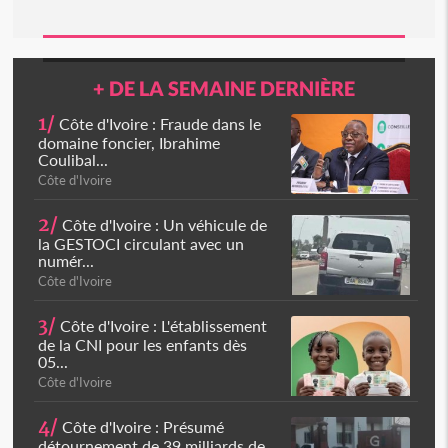
+ DE LA SEMAINE DERNIÈRE
1/
Côte d'Ivoire : Fraude dans le
domaine foncier, Ibrahime
Coulibal...
Côte d'Ivoire
2/
Côte d'Ivoire : Un véhicule de
la GESTOCI circulant avec un
numér...
Côte d'Ivoire
3/
Côte d'Ivoire : L'établissement
de la CNI pour les enfants dès
05...
Côte d'Ivoire
4/
Côte d'Ivoire : Présumé
détournement de 39 milliards de