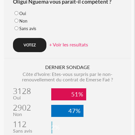
Oligui Nguema vous parait-il compétent ?
Oui
Non
Sans avis
+ Voir les resultats
DERNIER SONDAGE
Côte d'Ivoire: Etes-vous surpris par le non-
renouvellement du contrat de Emerse Faé ?
3128
51%
Oui
2902
47%
Non
112
2%
Sans avis