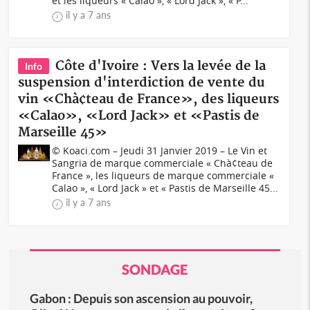
et les liqueurs « Calao », « Lord Jack », « P...
il y a 7 ans
Côte d'Ivoire : Vers la levée de la
Info
suspension d'interdiction de vente du
vin «Chà¢teau de France», des liqueurs
«Calao», «Lord Jack» et «Pastis de
Marseille 45»
© Koaci.com – Jeudi 31 Janvier 2019 – Le Vin et
Sangria de marque commerciale « Chà¢teau de
France », les liqueurs de marque commerciale «
Calao », « Lord Jack » et « Pastis de Marseille 45...
il y a 7 ans
SONDAGE
Gabon : Depuis son ascension au pouvoir,