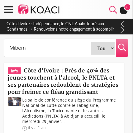
0
Côte d'Ivoire : Indépendance, le GNL Apalo Touré aux
Gendarmes : « Renouvelons notre engagement à accomplir
notre mission avec honneur, discipline, loyauté et
dévouement »
Côte d'Ivoire : Près de 40% des
Info
jeunes touchent à l'alcool, le PNLTA et
ses partenaires redoublent de stratégies
pour freiner ce fléau grandissant
La salle de conférence du siège du Programme
National de Lutte contre le Tabagisme,
l'Alcoolisme, la Toxicomanie et les autres
Addictions (PNLTA) à Abidjan a accueilli le
mercredi 29 janvier...
il y a 1 an