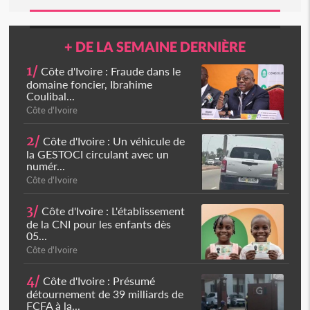
+ DE LA SEMAINE DERNIÈRE
1/
Côte d'Ivoire : Fraude dans le
domaine foncier, Ibrahime
Coulibal...
Côte d'Ivoire
2/
Côte d'Ivoire : Un véhicule de
la GESTOCI circulant avec un
numér...
Côte d'Ivoire
3/
Côte d'Ivoire : L'établissement
de la CNI pour les enfants dès
05...
Côte d'Ivoire
4/
Côte d'Ivoire : Présumé
détournement de 39 milliards de
FCFA à la...