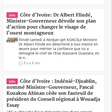
Côte d'Ivoire: Dr Albert Flindé,
Info
Ministre-Gouverneur dévoile son plan
d'action pour changer le visage de
l'ouest montagneux
Flindé samedi à Abidjan (ph KOACI) Le Ministre
Dr Albert Flindé est déterminé à tout mettre en
œuvre pour mériter la confiance que lui a
témoigné le chef de l'Etat Alassane Ouattara, en
le n...
il y a 4 ans
Côte d'Ivoire : Indénié-Djuablin,
Info
nommé Ministre-Gouverneur, Pascal
Kouakou Abinan cède son fauteuil de
président du Conseil régional à Wouadja
Essay
Wouadja Essay dimanche lors d’une activité