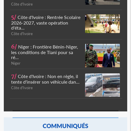
Côte d'Ivoire
5/
Côte d'Ivoire : Rentrée Scolaire
2026-2027, vaste opération
d'éta...
Côte d'Ivoire
6/
Niger : Frontière Bénin-Niger,
les conditions de Tiani pour sa
ré...
Niger
7/
Côte d'Ivoire : Non en règle, il
tente d'insérer son véhicule dan...
Côte d'Ivoire
COMMUNIQUÉS