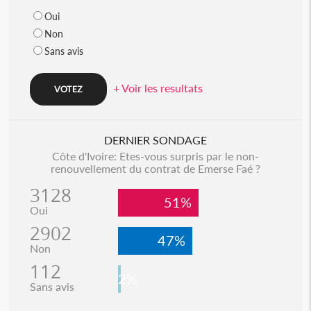
Oui
Non
Sans avis
+ Voir les resultats
DERNIER SONDAGE
Côte d'Ivoire: Etes-vous surpris par le non-
renouvellement du contrat de Emerse Faé ?
3128
51%
Oui
2902
47%
Non
112
2%
Sans avis