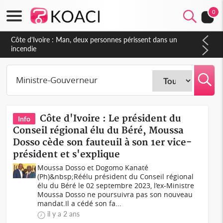
0
Côte d'Ivoire : Séileu, la célébration de la fête nationale
transformée en vaste campagne contre les produits
dépigmentants dangereux
Côte d'Ivoire : Le président du
Info
Conseil régional élu du Béré, Moussa
Dosso cède son fauteuil à son 1er vice-
président et s'explique
Moussa Dosso et Dogomo Kanaté
(Ph)&nbsp;Réélu président du Conseil régional
élu du Béré le 02 septembre 2023, l’ex-Ministre
Moussa Dosso ne poursuivra pas son nouveau
mandat.Il a cédé son fa...
il y a 2 ans