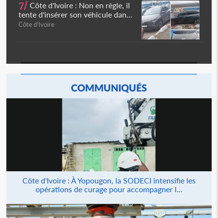
7/
Côte d'Ivoire : Non en règle, il
tente d'insérer son véhicule dan...
Côte d'Ivoire
COMMUNIQUÉS
Côte d'Ivoire : À Yopougon, la SODECI intensifie les
opérations de curage pour accompagner l...