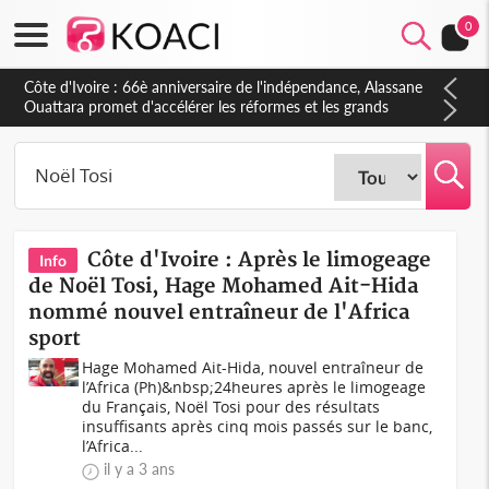
0
Côte d'Ivoire : 66è anniversaire de l'indépendance, Alassane
Ouattara promet d'accélérer les réformes et les grands
investissements pour une nation plus forte et plus prospère
Côte d'Ivoire : Après le limogeage
Info
de Noël Tosi, Hage Mohamed Ait-Hida
nommé nouvel entraîneur de l'Africa
sport
Hage Mohamed Ait-Hida, nouvel entraîneur de
l’Africa (Ph)&nbsp;24heures après le limogeage
du Français, Noël Tosi pour des résultats
insuffisants après cinq mois passés sur le banc,
l’Africa...
il y a 3 ans