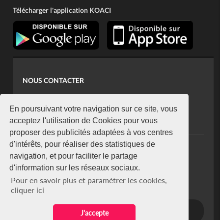
Télécharger l'application KOACI
NOUS CONTACTER
contact@koaci.com
koaci@yahoo.fr
En poursuivant votre navigation sur ce site, vous
+225 07 08 85 52 93
acceptez l'utilisation de Cookies pour vous
proposer des publicités adaptées à vos centres
d'intérêts, pour réaliser des statistiques de
NEWSLETTER
navigation, et pour faciliter le partage
Restez connecté via notre newsletter
d'information sur les réseaux sociaux.
S'abonner
Pour en savoir plus et paramétrer les cookies,
Se désabonner
cliquer ici
J'accepte