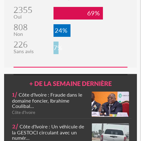
2355
69%
Oui
808
24%
Non
226
7%
Sans avis
+ DE LA SEMAINE DERNIÈRE
1/
Côte d'Ivoire : Fraude dans le
domaine foncier, Ibrahime
Coulibal...
Côte d'Ivoire
2/
Côte d'Ivoire : Un véhicule de
la GESTOCI circulant avec un
numér...