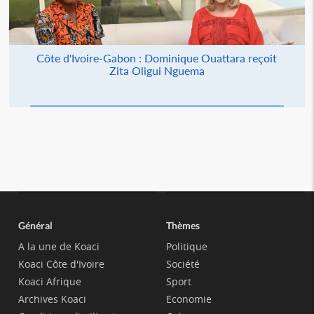
Côte d'Ivoire-Gabon : Dominique Ouattara reçoit
Zita Oligui Nguema
Général
Thèmes
A la une de Koaci
Politique
Koaci Côte d'Ivoire
Société
Koaci Afrique
Sport
Archives Koaci
Economie