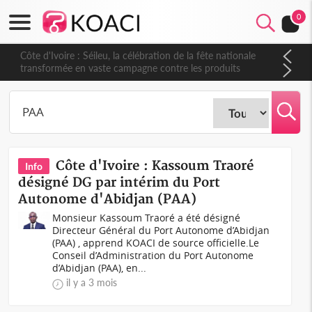
0
Côte d'Ivoire : Séileu, la célébration de la fête nationale
transformée en vaste campagne contre les produits
dépigmentants dangereux
Côte d'Ivoire : Kassoum Traoré
Info
désigné DG par intérim du Port
Autonome d'Abidjan (PAA)
Monsieur Kassoum Traoré a été désigné
Directeur Général du Port Autonome d’Abidjan
(PAA) , apprend KOACI de source officielle.Le
Conseil d’Administration du Port Autonome
d’Abidjan (PAA), en...
il y a 3 mois