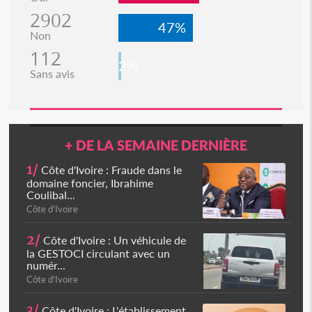
2902
47%
Non
112
2%
Sans avis
+ DE LA SEMAINE DERNIÈRE
1/
Côte d'Ivoire : Fraude dans le
domaine foncier, Ibrahime
Coulibal...
Côte d'Ivoire
2/
Côte d'Ivoire : Un véhicule de
la GESTOCI circulant avec un
numér...
Côte d'Ivoire
3/
Côte d'Ivoire : L'établissement