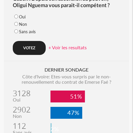
Oligui Nguema vous parait-il compétent ?
Oui
Non
Sans avis
+ Voir les resultats
DERNIER SONDAGE
Côte d'Ivoire: Etes-vous surpris par le non-
renouvellement du contrat de Emerse Faé ?
3128
51%
Oui
2902
47%
Non
112
2%
Sans avis