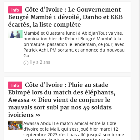
Côte d'Ivoire : Le Gouvernement
Info
Beugré Mambé 1 dévoilé, Danho et KKB
écartés, la liste complète
Mambé et Ouattara lundi à AbidjanTout va vite,
nomination hier de Robert Beugré Mambé à la
primature, passation le lendemain, ce jour, avec
Patrick Achi, PM sortant, et annonce du nouveau
Go...
il y a 2 ans
Côte d'Ivoire : Pluie au stade
Info
Ebimpé lors du match des éléphants,
Awassa « Dieu vient de conjurer le
mauvais sort subi par nos 49 soldats
ivoiriens »
Awassa Abdul Le match amical entre la Côte
d’Ivoire et le Mali, qui s’est joué hier mardi 12
septembre 2023 n’est pas allé jusqu’à son terme.