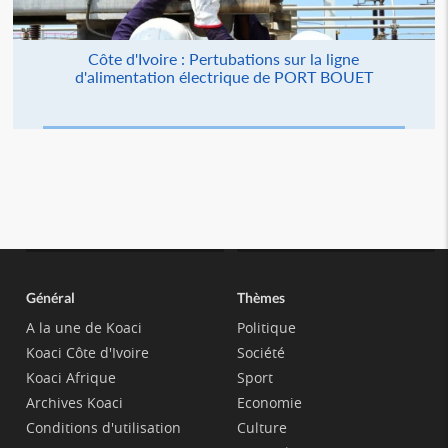
Côte d'Ivoire : Pertubations sur la ligne
d'alimentation électrique de PORT BOUET
Général
Thèmes
A la une de Koaci
Politique
Koaci Côte d'Ivoire
Société
Koaci Afrique
Sport
Archives Koaci
Economie
Conditions d'utilisation
Culture