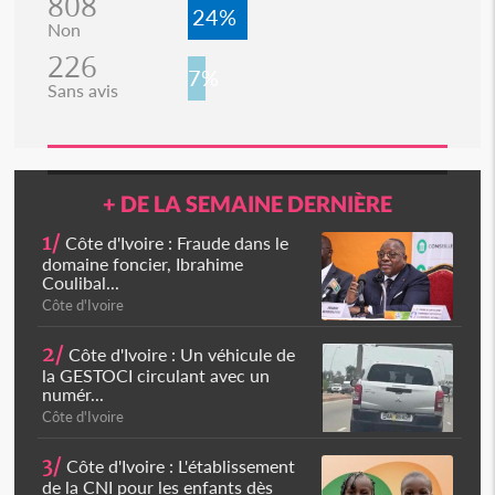
808
24%
Non
226
7%
Sans avis
+ DE LA SEMAINE DERNIÈRE
1/
Côte d'Ivoire : Fraude dans le
domaine foncier, Ibrahime
Coulibal...
Côte d'Ivoire
2/
Côte d'Ivoire : Un véhicule de
la GESTOCI circulant avec un
numér...
Côte d'Ivoire
3/
Côte d'Ivoire : L'établissement
de la CNI pour les enfants dès