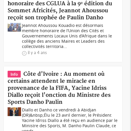
honoraire des CGLUA à la 9ᵉ édition du
Sommet Africités, Jeannot Ahoussou
reçoit son trophée de Paulin Danho
Jeannot Ahoussou Kouadio est désormais
membre honoraire de l’Union des Cités et
Gouvernements Locaux Unis d’Afrique dans le
collège des anciens Maires et Leaders des
collectivités territoria...
il y a 4 ans
Côte d'Ivoire : Au moment où
Info
certains attendent le miracle en
provenance de la FIFA, Yacine Idriss
Diallo reçoit l'onction du Ministre des
Sports Danho Paulin
Diallo et Danho ce vendredi à Abidjan
(DR)&nbsp;Élu le 23 avril dernier, le Président
Yacine Idriss Diallo a été reçu en audience par le
Ministre des Sports, M. Danho Paulin Claude, ce
vendr...