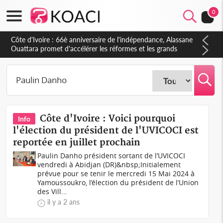
0
Côte d'Ivoire : À Abidjan, Amadou Oury Bah admire le modèle
ivoirien et veut s'en inspirer pour accélérer le développement
de la Guinée
Côte d'Ivoire : Voici pourquoi
Info
l'élection du président de l'UVICOCI est
reportée en juillet prochain
Paulin Danho président sortant de l’UVICOCI
vendredi à Abidjan (DR)&nbsp;Initialement
prévue pour se tenir le mercredi 15 Mai 2024 à
Yamoussoukro, l’élection du président de l’Union
des Vill...
il y a 2 ans