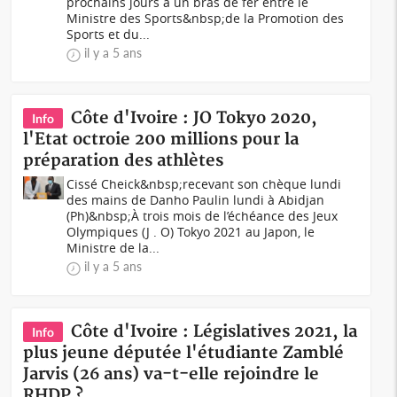
prochains jours à un bras de fer entre le
Ministre des Sports&nbsp;de la Promotion des
Sports et du...
il y a 5 ans
Côte d'Ivoire : JO Tokyo 2020,
Info
l'Etat octroie 200 millions pour la
préparation des athlètes
Cissé Cheick&nbsp;recevant son chèque lundi
des mains de Danho Paulin lundi à Abidjan
(Ph)&nbsp;À trois mois de l’échéance des Jeux
Olympiques (J . O) Tokyo 2021 au Japon, le
Ministre de la...
il y a 5 ans
Côte d'Ivoire : Législatives 2021, la
Info
plus jeune députée l'étudiante Zamblé
Jarvis (26 ans) va-t-elle rejoindre le
RHDP ?