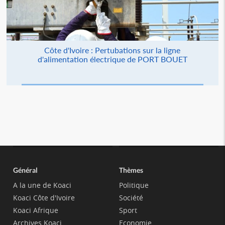
Côte d'Ivoire : Pertubations sur la ligne
d'alimentation électrique de PORT BOUET
Général
Thèmes
A la une de Koaci
Politique
Koaci Côte d'Ivoire
Société
Koaci Afrique
Sport
Archives Koaci
Economie