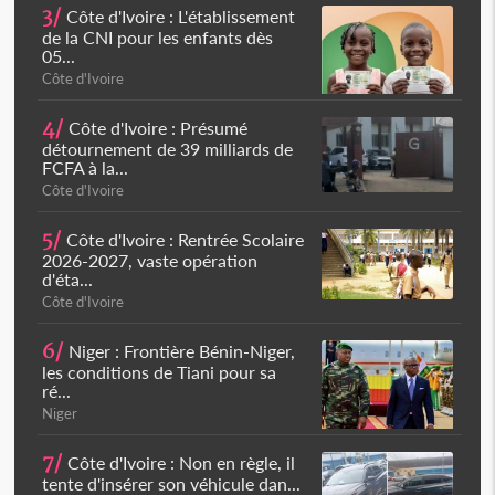
3/
Côte d'Ivoire : L'établissement
de la CNI pour les enfants dès
05...
Côte d'Ivoire
4/
Côte d'Ivoire : Présumé
détournement de 39 milliards de
FCFA à la...
Côte d'Ivoire
5/
Côte d'Ivoire : Rentrée Scolaire
2026-2027, vaste opération
d'éta...
Côte d'Ivoire
6/
Niger : Frontière Bénin-Niger,
les conditions de Tiani pour sa
ré...
Niger
7/
Côte d'Ivoire : Non en règle, il
tente d'insérer son véhicule dan...