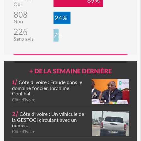
69%
Oui
808
24%
Non
226
7%
Sans avis
+ DE LA SEMAINE DERNIÈRE
1/
Côte d'Ivoire : Fraude dans le
domaine foncier, Ibrahime
Coulibal...
Côte d'Ivoire
2/
Côte d'Ivoire : Un véhicule de
la GESTOCI circulant avec un
numér...
Côte d'Ivoire