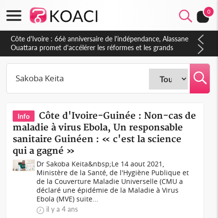
0
Côte d'Ivoire : 66è anniversaire de l'indépendance, Alassane
Ouattara promet d'accélérer les réformes et les grands
investissements pour une nation plus forte et plus prospère
Côte d'Ivoire-Guinée : Non-cas de
Info
maladie à virus Ebola, Un responsable
sanitaire Guinéen : « c'est la science
qui a gagné »
Dr Sakoba Keita&nbsp;Le 14 aout 2021,
Ministère de la Santé, de l'Hygiène Publique et
de la Couverture Maladie Universelle (CMU a
déclaré une épidémie de la Maladie à Virus
Ebola (MVE) suite...
il y a 4 ans