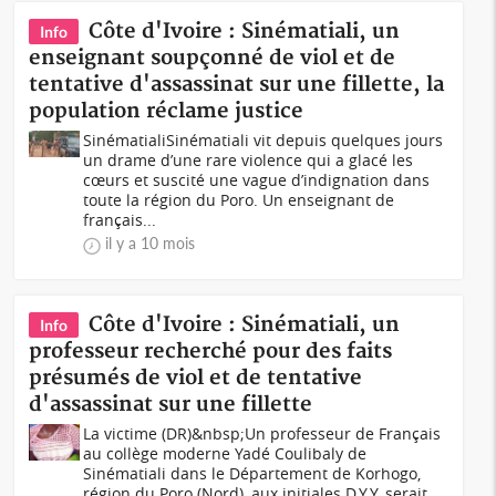
Côte d'Ivoire : Sinématiali, un
Info
enseignant soupçonné de viol et de
tentative d'assassinat sur une fillette, la
population réclame justice
SinématialiSinématiali vit depuis quelques jours
un drame d’une rare violence qui a glacé les
cœurs et suscité une vague d’indignation dans
toute la région du Poro. Un enseignant de
français...
il y a 10 mois
Côte d'Ivoire : Sinématiali, un
Info
professeur recherché pour des faits
présumés de viol et de tentative
d'assassinat sur une fillette
La victime (DR)&nbsp;Un professeur de Français
au collège moderne Yadé Coulibaly de
Sinématiali dans le Département de Korhogo,
région du Poro (Nord), aux initiales D.Y.Y, serait