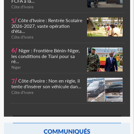
FCFA à la...
Côte d'Ivoire
5/
Côte d'Ivoire : Rentrée Scolaire
2026-2027, vaste opération
d'éta...
Côte d'Ivoire
6/
Niger : Frontière Bénin-Niger,
les conditions de Tiani pour sa
ré...
Niger
7/
Côte d'Ivoire : Non en règle, il
tente d'insérer son véhicule dan...
Côte d'Ivoire
COMMUNIQUÉS