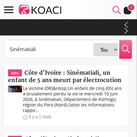
0
Côte d'Ivoire : CHU de Treichville, après la fronde, les agents
contractuels obtiennent un accord avec la direction sur les
arriérés du SMIG 2023
Côte d'Ivoire : Sinématiali, un
Info
enfant de 5 ans meurt par électrocution
La victime (DR)&nbsp;Un enfant de cinq (05) ans
a brutalement perdu la vie le mercredi 10 juin
2026, à Sinématiali, Département de Korhogo,
région du Poro (Nord).Selon les informations
rappo...
il y a 1 mois