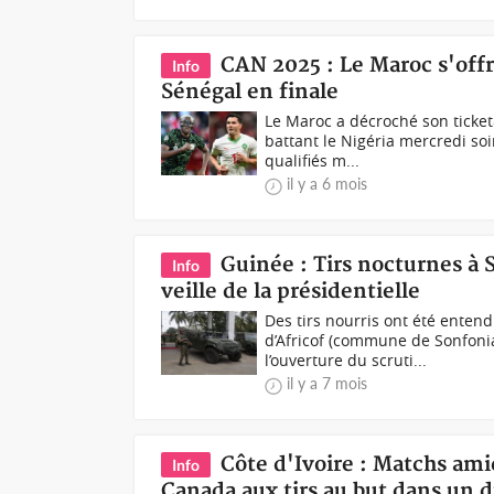
CAN 2025 : Le Maroc s'offre
Info
Sénégal en finale
Le Maroc a décroché son ticket
battant le Nigéria mercredi soir
qualifiés m...
il y a 6 mois
Guinée : Tirs nocturnes à 
Info
veille de la présidentielle
Des tirs nourris ont été enten
d’Africof (commune de Sonfoni
l’ouverture du scruti...
il y a 7 mois
Côte d'Ivoire : Matchs ami
Info
Canada aux tirs au but dans un d