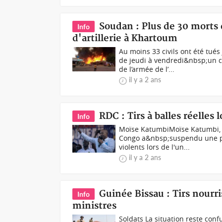
Soudan : Plus de 30 morts
Info
d'artillerie à Khartoum
Au moins 33 civils ont été tu
de jeudi à vendredi&nbsp;un 
de l’armée de l’...
il y a 2 ans
RDC : Tirs à balles réelle
Info
Moïse KatumbiMoïse Katumbi, c
Congo a&nbsp;suspendu une pa
violents lors de l'un...
il y a 2 ans
Guinée Bissau : Tirs nourri
Info
ministres
Soldats La situation reste conf