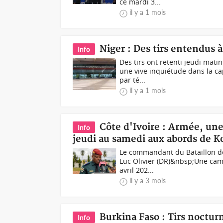
ce mardi 3...
il y a 1 mois
Niger : Des tirs entendus 
Info
Des tirs ont retenti jeudi mat
une vive inquiétude dans la ca
par té...
il y a 1 mois
Côte d'Ivoire : Armée, un
Info
jeudi au samedi aux abords de
Le commandant du Bataillon de 
Luc Olivier (DR)&nbsp;Une cam
avril 202...
il y a 3 mois
Burkina Faso : Tirs noctur
Info