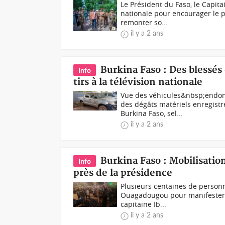
Le Président du Faso, le Capitai
nationale pour encourager le p
remonter so...
il y a 2 ans
Burkina Faso : Des blessés
Info
tirs à la télévision nationale
Vue des véhicules&nbsp;endom
des dégâts matériels enregistré
Burkina Faso, sel...
il y a 2 ans
Burkina Faso : Mobilisation
Info
près de la présidence
Plusieurs centaines de person
Ouagadougou pour manifester le
capitaine Ib...
il y a 2 ans