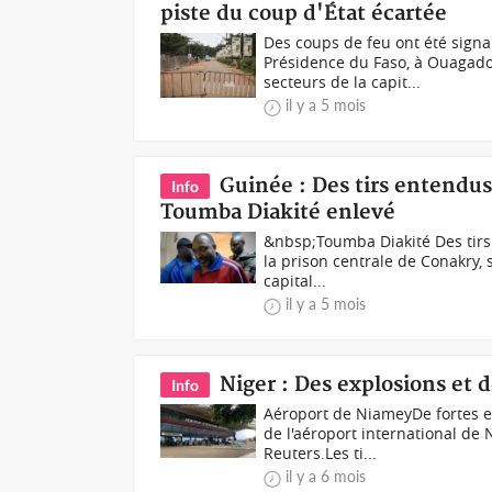
piste du coup d'État écartée
Des coups de feu ont été signa
Présidence du Faso, à Ouagad
secteurs de la capit...
il y a 5 mois
Guinée : Des tirs entendus
Info
Toumba Diakité enlevé
&nbsp;Toumba Diakité Des tirs
la prison centrale de Conakry, 
capital...
il y a 5 mois
Niger : Des explosions et 
Info
Aéroport de NiameyDe fortes ex
de l'aéroport international de 
Reuters.Les ti...
il y a 6 mois