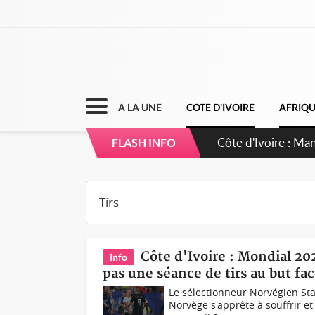
A LA UNE
COTE D'IVOIRE
AFRIQ
Côte d'Ivoire : S
FLASH INFO
dépigmentants d
Côte d'Ivoire : Mondial 202
Info
pas une séance de tirs au but fa
Le sélectionneur Norvégien Sta
Norvège s'apprête à souffrir et 