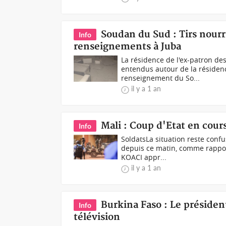
Soudan du Sud : Tirs nourr
Info
renseignements à Juba
La résidence de l'ex-patron de
entendus autour de la résidenc
renseignement du So...
il y a 1 an
Mali : Coup d'Etat en cour
Info
Soldats La situation reste conf
depuis ce matin, comme rappor
KOACI appr...
il y a 1 an
Burkina Faso : Le président
Info
télévision