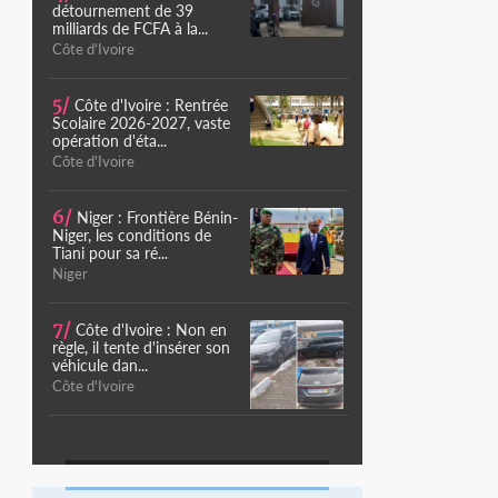
détournement de 39
milliards de FCFA à la...
Côte d'Ivoire
5/
Côte d'Ivoire : Rentrée
Scolaire 2026-2027, vaste
opération d'éta...
Côte d'Ivoire
6/
Niger : Frontière Bénin-
Niger, les conditions de
Tiani pour sa ré...
Niger
7/
Côte d'Ivoire : Non en
règle, il tente d'insérer son
véhicule dan...
Côte d'Ivoire