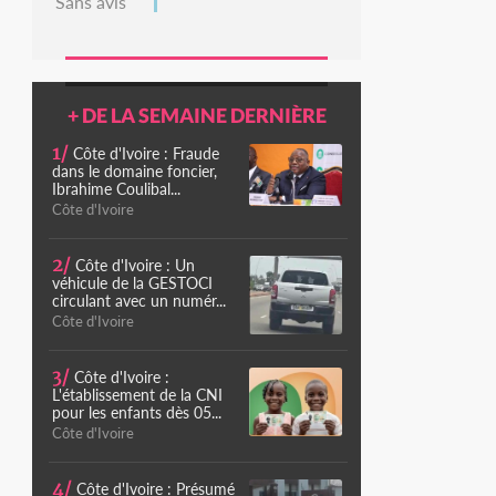
Sans avis
+ DE LA SEMAINE DERNIÈRE
1/
Côte d'Ivoire : Fraude
dans le domaine foncier,
Ibrahime Coulibal...
Côte d'Ivoire
2/
Côte d'Ivoire : Un
véhicule de la GESTOCI
circulant avec un numér...
Côte d'Ivoire
3/
Côte d'Ivoire :
L'établissement de la CNI
pour les enfants dès 05...
Côte d'Ivoire
4/
Côte d'Ivoire : Présumé