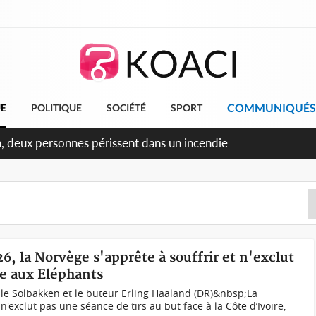
COMMUNIQUÉS
UE
POLITIQUE
SOCIÉTÉ
SPORT
éileu, la célébration de la fête nationale transformée en vaste
angereux
6, la Norvège s'apprête à souffrir et n'exclut
ce aux Eléphants
le Solbakken et le buteur Erling Haaland (DR)&nbsp;La
n'exclut pas une séance de tirs au but face à la Côte d’Ivoire,