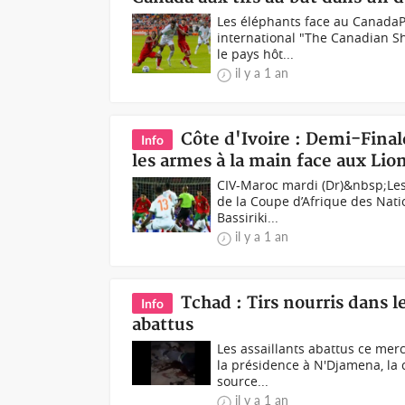
Les éléphants face au CanadaP
international "The Canadian Shi
le pays hôt...
il y a 1 an
Côte d'Ivoire : Demi-Fina
Info
les armes à la main face aux Lio
CIV-Maroc mardi (Dr)&nbsp;Les 
de la Coupe d’Afrique des Nati
Bassiriki...
il y a 1 an
Tchad : Tirs nourris dans 
Info
abattus
Les assaillants abattus ce mer
la présidence à N'Djamena, la c
source...
il y a 1 an