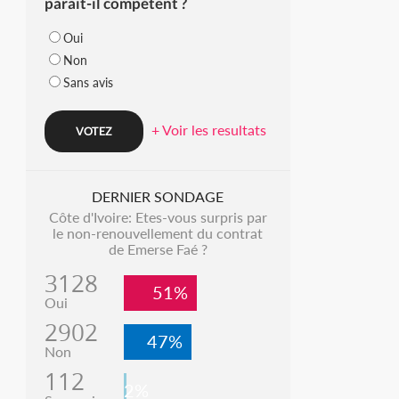
parait-il compétent ?
Oui
Non
Sans avis
+ Voir les resultats
DERNIER SONDAGE
Côte d'Ivoire: Etes-vous surpris par
le non-renouvellement du contrat
de Emerse Faé ?
3128
51%
Oui
2902
47%
Non
112
2%