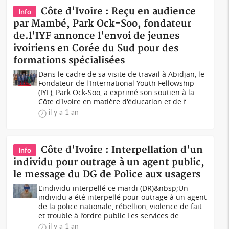
Côte d'Ivoire : Reçu en audience
Info
par Mambé, Park Ock-Soo, fondateur
de.l'IYF annonce l'envoi de jeunes
ivoiriens en Corée du Sud pour des
formations spécialisées
Dans le cadre de sa visite de travail à Abidjan, le
Fondateur de l'International Youth Fellowship
(IYF), Park Ock-Soo, a exprimé son soutien à la
Côte d'Ivoire en matière d'éducation et de f...
il y a 1 an
Côte d'Ivoire : Interpellation d'un
Info
individu pour outrage à un agent public,
le message du DG de Police aux usagers
L’individu interpellé ce mardi (DR)&nbsp;Un
individu a été interpellé pour outrage à un agent
de la police nationale, rébellion, violence de fait
et trouble à l’ordre public.Les services de...
il y a 1 an