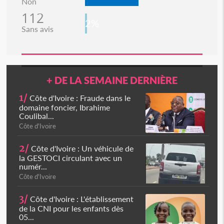
Non
112
2%
Sans avis
+ DE LA SEMAINE DERNIÈRE
1/
Côte d'Ivoire : Fraude dans le
domaine foncier, Ibrahime
Coulibal...
Côte d'Ivoire
2/
Côte d'Ivoire : Un véhicule de
la GESTOCI circulant avec un
numér...
Côte d'Ivoire
3/
Côte d'Ivoire : L'établissement
de la CNI pour les enfants dès
05...