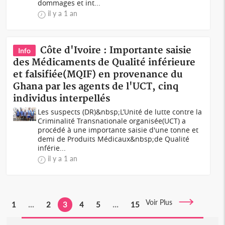
dommages et int...
il y a 1 an
Côte d'Ivoire : Importante saisie
Info
des Médicaments de Qualité inférieure
et falsifiée(MQIF) en provenance du
Ghana par les agents de l'UCT, cinq
individus interpellés
Les suspects (DR)&nbsp;L’Unité de lutte contre la
Criminalité Transnationale organisée(UCT) a
procédé à une importante saisie d'une tonne et
demi de Produits Médicaux&nbsp;de Qualité
inférie...
il y a 1 an
Voir Plus
1
...
2
3
4
5
...
15