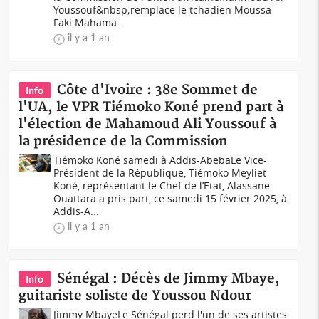
Youssouf&nbsp;remplace le tchadien Moussa
Faki Mahama...
il y a 1 an
Côte d'Ivoire : 38e Sommet de
Info
l'UA, le VPR Tiémoko Koné prend part à
l'élection de Mahamoud Ali Youssouf à
la présidence de la Commission
Tiémoko Koné samedi à Addis-AbebaLe Vice-
Président de la République, Tiémoko Meyliet
Koné, représentant le Chef de l’Etat, Alassane
Ouattara a pris part, ce samedi 15 février 2025, à
Addis-A...
il y a 1 an
Sénégal : Décès de Jimmy Mbaye,
Info
guitariste soliste de Youssou Ndour
Jimmy Mbaye Le Sénégal perd l'un de ses artistes