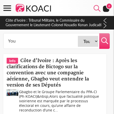
0
Burkina Faso : hausse de 75 FCFA du prix du litre du diesel à
la pompe
Côte d'Ivoire : Après les
Info
clarifications de Bictogo sur la
convention avec une compagnie
aérienne, Gbagbo veut entendre la
version de ses Députés
Gbagbo et le Groupe Parlementaire du PPA-CI
(Ph KOACI)&nbsp;Alors que l’actualité politique
ivoirienne est marquée par le processus
électoral en cours, qu’une affaire de
reconduction d’une c...