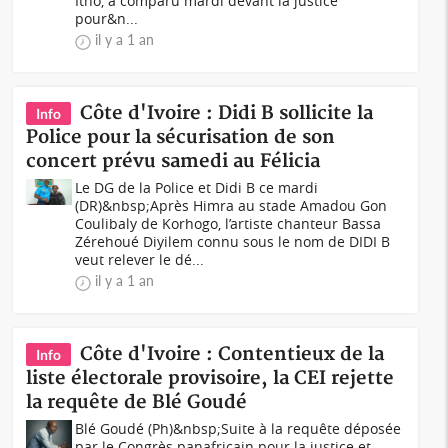
Itno, a comparu mardi devant la justice
pour&n...
il y a 1 an
Côte d'Ivoire : Didi B sollicite la
Info
Police pour la sécurisation de son
concert prévu samedi au Félicia
Le DG de la Police et Didi B ce mardi
(DR)&nbsp;Après Himra au stade Amadou Gon
Coulibaly de Korhogo, l’artiste chanteur Bassa
Zérehoué Diyilem connu sous le nom de DIDI B
veut relever le dé...
il y a 1 an
Côte d'Ivoire : Contentieux de la
Info
liste électorale provisoire, la CEI rejette
la requête de Blé Goudé
Blé Goudé (Ph)&nbsp;Suite à la requête déposée
par le Congrès panafricain pour la justice et