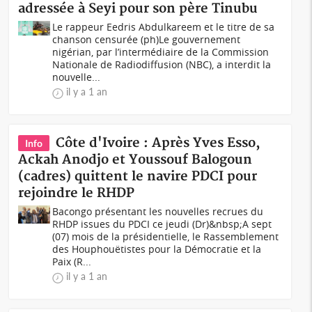
adressée à Seyi pour son père Tinubu
Le rappeur Eedris Abdulkareem et le titre de sa
chanson censurée (ph)Le gouvernement
nigérian, par l’intermédiaire de la Commission
Nationale de Radiodiffusion (NBC), a interdit la
nouvelle...
il y a 1 an
Côte d'Ivoire : Après Yves Esso,
Info
Ackah Anodjo et Youssouf Balogoun
(cadres) quittent le navire PDCI pour
rejoindre le RHDP
Bacongo présentant les nouvelles recrues du
RHDP issues du PDCI ce jeudi (Dr)&nbsp;A sept
(07) mois de la présidentielle, le Rassemblement
des Houphouëtistes pour la Démocratie et la
Paix (R...
il y a 1 an