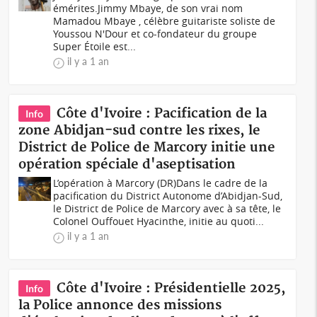
émérites.Jimmy Mbaye, de son vrai nom
Mamadou Mbaye , célèbre guitariste soliste de
Youssou N'Dour et co-fondateur du groupe
Super Étoile est...
il y a 1 an
Côte d'Ivoire : Pacification de la
Info
zone Abidjan-sud contre les rixes, le
District de Police de Marcory initie une
opération spéciale d'aseptisation
L’opération à Marcory (DR)Dans le cadre de la
pacification du District Autonome d’Abidjan-Sud,
le District de Police de Marcory avec à sa tête, le
Colonel Ouffouet Hyacinthe, initie au quoti...
il y a 1 an
Côte d'Ivoire : Présidentielle 2025,
Info
la Police annonce des missions