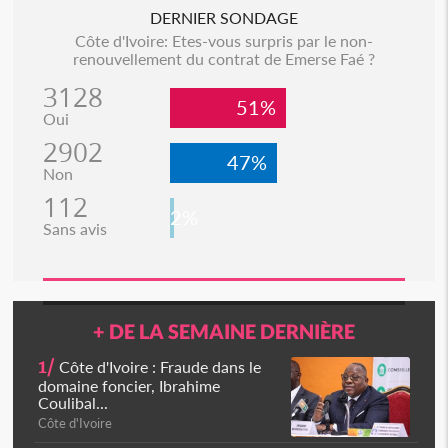
DERNIER SONDAGE
Côte d'Ivoire: Etes-vous surpris par le non-
renouvellement du contrat de Emerse Faé ?
3128
51%
Oui
2902
47%
Non
112
2%
Sans avis
+ DE LA SEMAINE DERNIÈRE
1/
Côte d'Ivoire : Fraude dans le
domaine foncier, Ibrahime
Coulibal...
Côte d'Ivoire