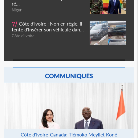
ré...
Niger
7/
Côte d'Ivoire : Non en règle, il
tente d'insérer son véhicule dan...
Côte d'Ivoire
COMMUNIQUÉS
Côte d'Ivoire-Canada: Tiémoko Meyliet Koné