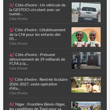
2/
Côte d'Ivoire : Un véhicule de
la GESTOCI circulant avec un
numér...
Côte d'Ivoire
3/
Côte d'Ivoire : L'établissement
de la CNI pour les enfants dès
05...
Côte d'Ivoire
4/
Côte d'Ivoire : Présumé
détournement de 39 milliards de
FCFA à la...
Côte d'Ivoire
5/
Côte d'Ivoire : Rentrée Scolaire
2026-2027, vaste opération
d'éta...
Côte d'Ivoire
6/
Niger : Frontière Bénin-Niger,
les conditions de Tiani pour sa