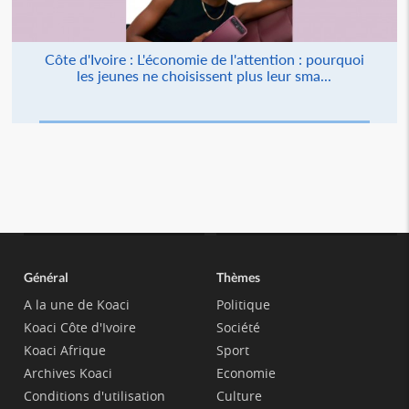
Côte d'Ivoire : L'économie de l'attention : pourquoi
les jeunes ne choisissent plus leur sma...
Général
Thèmes
A la une de Koaci
Politique
Koaci Côte d'Ivoire
Société
Koaci Afrique
Sport
Archives Koaci
Economie
Conditions d'utilisation
Culture