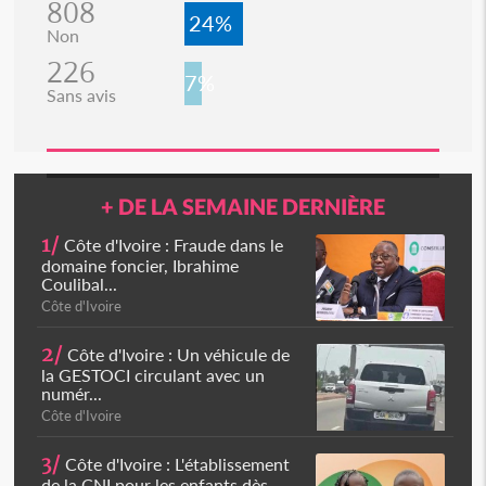
808
24%
Non
226
7%
Sans avis
+ DE LA SEMAINE DERNIÈRE
1/
Côte d'Ivoire : Fraude dans le
domaine foncier, Ibrahime
Coulibal...
Côte d'Ivoire
2/
Côte d'Ivoire : Un véhicule de
la GESTOCI circulant avec un
numér...
Côte d'Ivoire
3/
Côte d'Ivoire : L'établissement
de la CNI pour les enfants dès