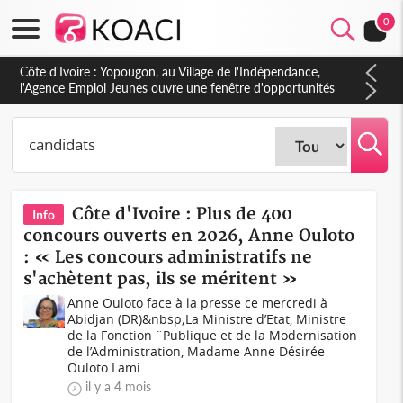
0
Côte d'Ivoire : CHU de Treichville, après la fronde, les agents
contractuels obtiennent un accord avec la direction sur les
arriérés du SMIG 2023
Côte d'Ivoire : Plus de 400
Info
concours ouverts en 2026, Anne Ouloto
: « Les concours administratifs ne
s'achètent pas, ils se méritent »
Anne Ouloto face à la presse ce mercredi à
Abidjan (DR)&nbsp;La Ministre d’Etat, Ministre
de la Fonction ¨Publique et de la Modernisation
de l’Administration, Madame Anne Désirée
Ouloto Lami...
il y a 4 mois