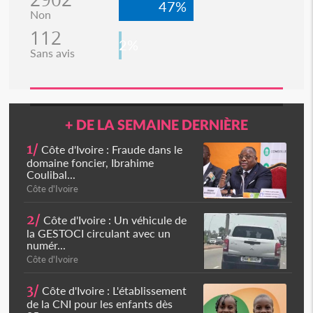
47%
Non
112
2%
Sans avis
+ DE LA SEMAINE DERNIÈRE
1/
Côte d'Ivoire : Fraude dans le
domaine foncier, Ibrahime
Coulibal...
Côte d'Ivoire
2/
Côte d'Ivoire : Un véhicule de
la GESTOCI circulant avec un
numér...
Côte d'Ivoire
3/
Côte d'Ivoire : L'établissement
de la CNI pour les enfants dès