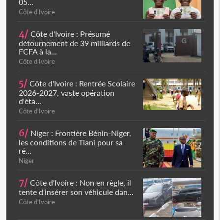
05...
Côte d'Ivoire
4/
Côte d'Ivoire : Présumé
détournement de 39 milliards de
FCFA à la...
Côte d'Ivoire
5/
Côte d'Ivoire : Rentrée Scolaire
2026-2027, vaste opération
d'éta...
Côte d'Ivoire
6/
Niger : Frontière Bénin-Niger,
les conditions de Tiani pour sa
ré...
Niger
7/
Côte d'Ivoire : Non en règle, il
tente d'insérer son véhicule dan...
Côte d'Ivoire