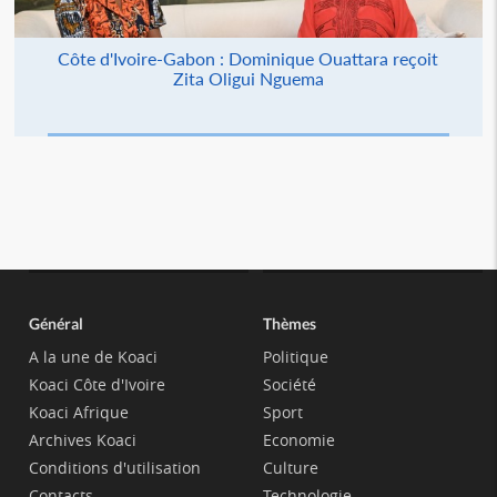
Côte d'Ivoire-Gabon : Dominique Ouattara reçoit
Zita Oligui Nguema
Général
Thèmes
A la une de Koaci
Politique
Koaci Côte d'Ivoire
Société
Koaci Afrique
Sport
Archives Koaci
Economie
Conditions d'utilisation
Culture
Contacts
Technologie