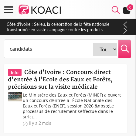
0
Côte d'Ivoire : Séileu, la célébration de la fête nationale
transformée en vaste campagne contre les produits
dépigmentants dangereux
Côte d'Ivoire : Concours direct
Info
d'entrée à l'Ecole des Eaux et Forêts,
précisions sur la visite médicale
Le Ministère des Eaux et Forêts (MINEF) a ouvert
un concours d’entrée à l’École Nationale des
Eaux et Forêts (ENEF), session 2026.&nbsp;Le
processus de recrutement s’effectue dans le
strict...
il y a 2 mois