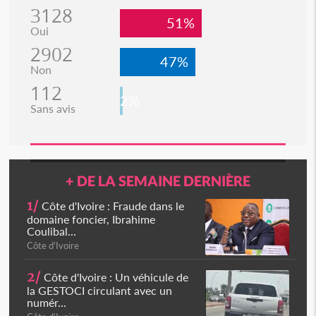
3128
51%
Oui
2902
47%
Non
112
2%
Sans avis
+ DE LA SEMAINE DERNIÈRE
1/
Côte d'Ivoire : Fraude dans le
domaine foncier, Ibrahime
Coulibal...
Côte d'Ivoire
2/
Côte d'Ivoire : Un véhicule de
la GESTOCI circulant avec un
numér...