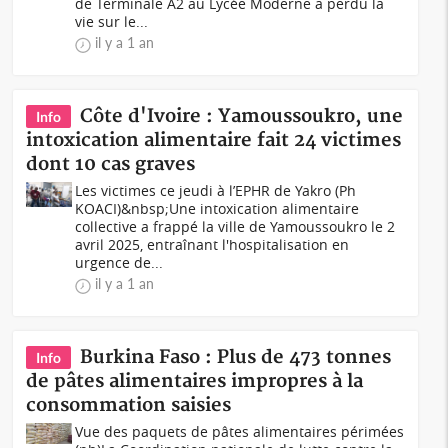
de Terminale A2 au Lycée Moderne a perdu la
vie sur le...
il y a 1 an
Côte d'Ivoire : Yamoussoukro, une
Info
intoxication alimentaire fait 24 victimes
dont 10 cas graves
Les victimes ce jeudi à l’EPHR de Yakro (Ph
KOACI)&nbsp;Une intoxication alimentaire
collective a frappé la ville de Yamoussoukro le 2
avril 2025, entraînant l'hospitalisation en
urgence de...
il y a 1 an
Burkina Faso : Plus de 473 tonnes
Info
de pâtes alimentaires impropres à la
consommation saisies
Vue des paquets de pâtes alimentaires périmées