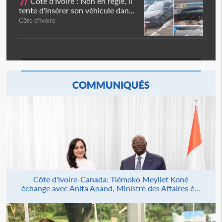
7/
Côte d'Ivoire : Non en règle, il
tente d'insérer son véhicule dan...
Côte d'Ivoire
COMMUNIQUÉS
Côte d'Ivoire-Canada: Tiémoko Meyliet Koné
échange avec Anita Anand, Ministre des Affaires é...