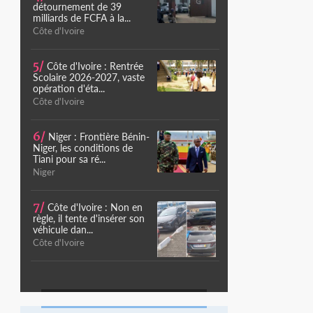
détournement de 39
milliards de FCFA à la...
Côte d'Ivoire
5/
Côte d'Ivoire : Rentrée
Scolaire 2026-2027, vaste
opération d'éta...
Côte d'Ivoire
6/
Niger : Frontière Bénin-
Niger, les conditions de
Tiani pour sa ré...
Niger
7/
Côte d'Ivoire : Non en
règle, il tente d'insérer son
véhicule dan...
Côte d'Ivoire