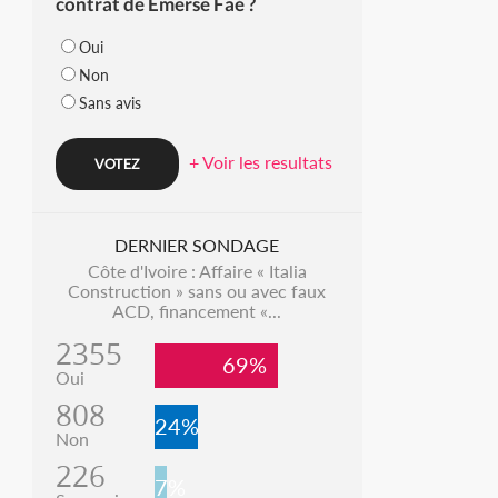
contrat de Emerse Faé ?
Oui
Non
Sans avis
+ Voir les resultats
DERNIER SONDAGE
Côte d'Ivoire : Affaire « Italia
Construction » sans ou avec faux
ACD, financement «...
2355
69%
Oui
808
24%
Non
226
7%