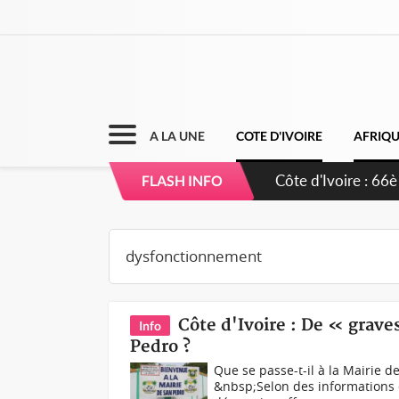
A LA UNE
COTE D'IVOIRE
AFRIQ
Côte d'Ivoire : 66è
FLASH INFO
grands investissem
Côte d'Ivoire : De « grav
Info
Pedro ?
Que se passe-t-il à la Mairie 
&nbsp;Selon des informations 