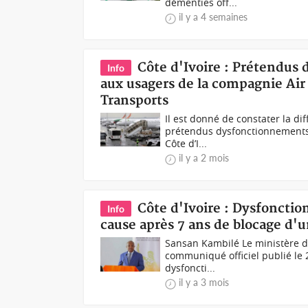
démenties off...
il y a 4 semaines
Côte d'Ivoire : Prétendus 
Info
aux usagers de la compagnie Air 
Transports
Il est donné de constater la di
prétendus dysfonctionnements 
Côte d’I...
il y a 2 mois
Côte d'Ivoire : Dysfoncti
Info
cause après 7 ans de blocage d'
Sansan Kambilé Le ministère de
communiqué officiel publié le 2
dysfoncti...
il y a 3 mois