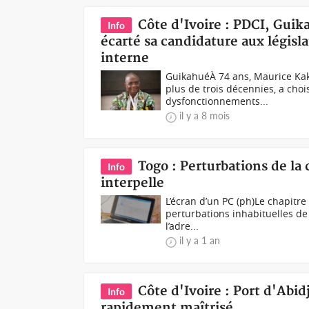
Côte d'Ivoire : PDCI, Guik
Info
écarté sa candidature aux légis
interne
GuikahuéÀ 74 ans, Maurice Ka
plus de trois décennies, a choi
dysfonctionnements...
il y a 8 mois
Togo : Perturbations de la 
Info
interpelle
L’écran d’un PC (ph)Le chapitre 
perturbations inhabituelles de
l’adre...
il y a 1 an
Côte d'Ivoire : Port d'Abi
Info
rapidement maîtrisé