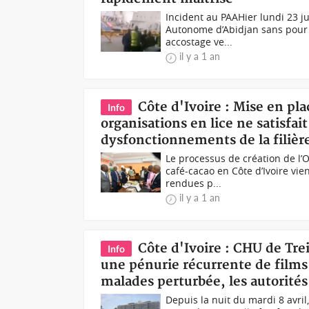
Incident au PAA Hier lundi 23 j
Autonome d’Abidjan sans pour 
accostage ve...
il y a 1 an
Côte d'Ivoire : Mise en pl
Info
organisations en lice ne satisfai
dysfonctionnements de la filièr
Le processus de création de l’O
café-cacao en Côte d’Ivoire vi
rendues p...
il y a 1 an
Côte d'Ivoire : CHU de Trei
Info
une pénurie récurrente de films 
malades perturbée, les autorités
Depuis la nuit du mardi 8 avril