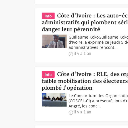
Côte d'Ivoire : Les auto-
Info
administratifs qui plombent sér
danger leur pérennité
Guillaume KokoGuillaume Koko,
d'Ivoire, a exprimé ce jeudi 5 
administratives rencont...
il y a 1 an
Côte d'Ivoire : RLE, des or
Info
faible mobilisation des électeur
plombé l'opération
Le Consortium des Organisations
(COSCEL-CI) a présenté, lors d
Angré, les conc...
il y a 1 an