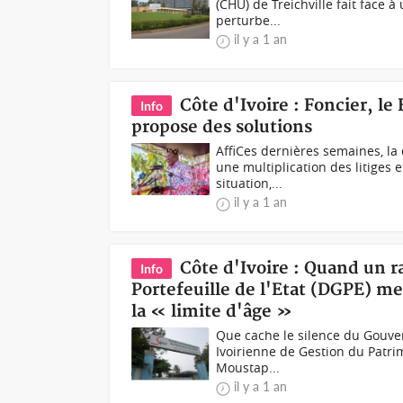
(CHU) de Treichville fait face 
perturbe...
il y a 1 an
Côte d'Ivoire : Foncier, l
Info
propose des solutions
AffiCes dernières semaines, la 
une multiplication des litiges 
situation,...
il y a 1 an
Côte d'Ivoire : Quand un r
Info
Portefeuille de l'Etat (DGPE) met
la « limite d'âge »
Que cache le silence du Gouve
Ivoirienne de Gestion du Patrim
Moustap...
il y a 1 an