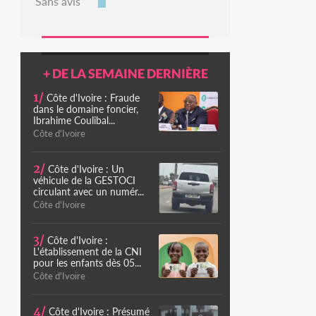
Sans avis
+ DE LA SEMAINE DERNIÈRE
1/
Côte d'Ivoire : Fraude
dans le domaine foncier,
Ibrahime Coulibal...
Côte d'Ivoire
2/
Côte d'Ivoire : Un
véhicule de la GESTOCI
circulant avec un numér...
Côte d'Ivoire
3/
Côte d'Ivoire :
L'établissement de la CNI
pour les enfants dès 05...
Côte d'Ivoire
4/
Côte d'Ivoire : Présumé