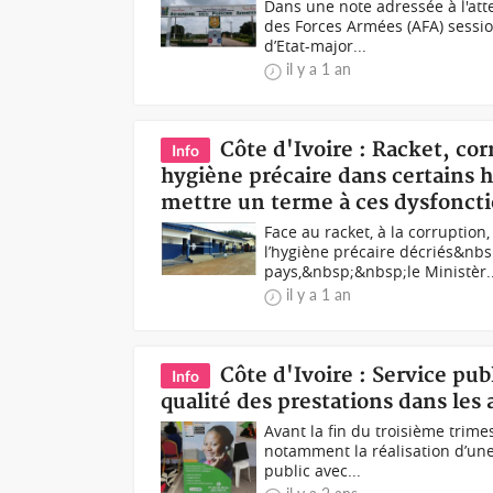
Dans une note adressée à l'att
des Forces Armées (AFA) sessi
d’Etat-major...
il y a 1 an
Côte d'Ivoire : Racket, co
Info
hygiène précaire dans certains hô
mettre un terme à ces dysfonc
Face au racket, à la corruption
l’hygiène précaire décriés&nbs
pays,&nbsp;&nbsp;le Ministèr..
il y a 1 an
Côte d'Ivoire : Service pu
Info
qualité des prestations dans les
Avant la fin du troisième trime
notamment la réalisation d’une
public avec...