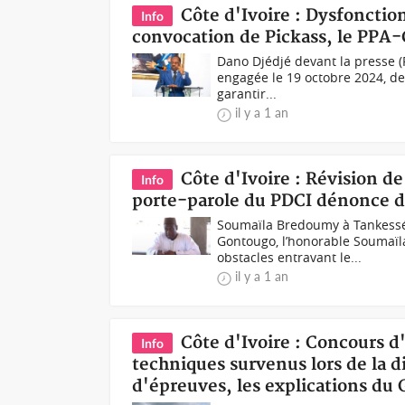
Côte d'Ivoire : Dysfonction
Info
convocation de Pickass, le PPA-
Dano Djédjé devant la presse (P
engagée le 19 octobre 2024, dev
garantir...
il y a 1 an
Côte d'Ivoire : Révision de
Info
porte-parole du PDCI dénonce 
Soumaïla Bredoumy à Tankessé 
Gontougo, l’honorable Soumaï
obstacles entravant le...
il y a 1 an
Côte d'Ivoire : Concours d
Info
techniques survenus lors de la d
d'épreuves, les explications du