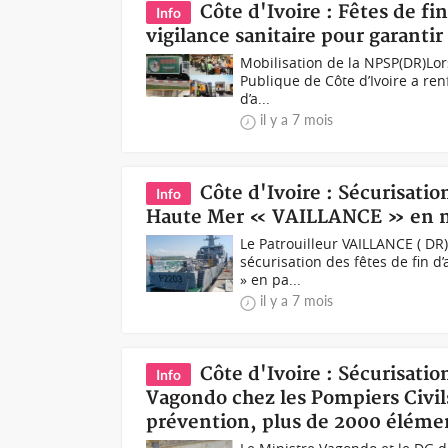
Côte d'Ivoire : Fêtes de fi
Info
vigilance sanitaire pour garantir
Mobilisation de la NPSP(DR)Lor
Publique de Côte d’Ivoire a ren
d’a...
il y a 7 mois
Côte d'Ivoire : Sécurisatio
Info
Haute Mer « VAILLANCE » en mi
Le Patrouilleur VAILLANCE ( DR
sécurisation des fêtes de fin 
» en pa...
il y a 7 mois
Côte d'Ivoire : Sécurisatio
Info
Vagondo chez les Pompiers Civils
prévention, plus de 2000 élémen