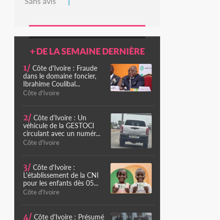
Sans avis
+ DE LA SEMAINE DERNIÈRE
1/
Côte d'Ivoire : Fraude
dans le domaine foncier,
Ibrahime Coulibal...
Côte d'Ivoire
2/
Côte d'Ivoire : Un
véhicule de la GESTOCI
circulant avec un numér...
Côte d'Ivoire
3/
Côte d'Ivoire :
L'établissement de la CNI
pour les enfants dès 05...
Côte d'Ivoire
4/
Côte d'Ivoire : Présumé