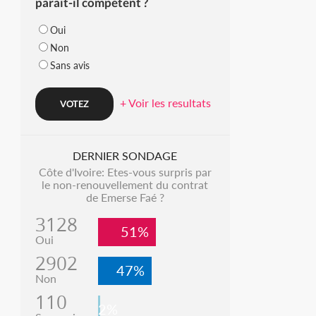
parait-il compétent ?
Oui
Non
Sans avis
+ Voir les resultats
DERNIER SONDAGE
Côte d'Ivoire: Etes-vous surpris par
le non-renouvellement du contrat
de Emerse Faé ?
3128
51%
Oui
2902
47%
Non
110
2%