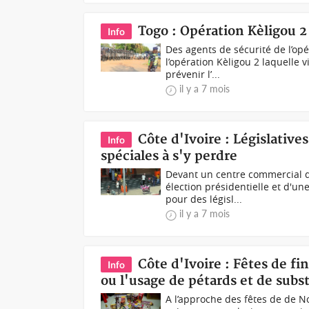
Togo : Opération Kèligou 2
Info
Des agents de sécurité de l’op
l’opération Kèligou 2 laquelle 
prévenir l’...
il y a 7 mois
Côte d'Ivoire : Législative
Info
spéciales à s'y perdre
Devant un centre commercial d
élection présidentielle et d'
pour des législ...
il y a 7 mois
Côte d'Ivoire : Fêtes de fi
Info
ou l'usage de pétards et de subs
A l’approche des fêtes de de No