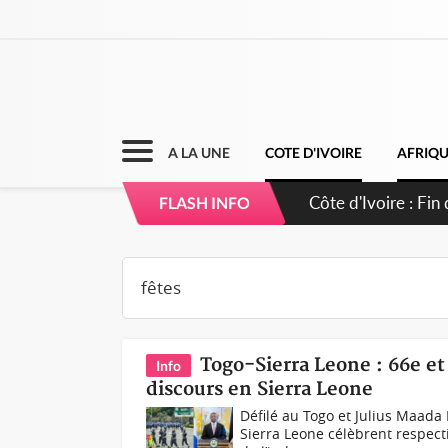
A LA UNE
COTE D'IVOIRE
AFRIQ
Côte d'Ivoire : O
FLASH INFO
Togo-Sierra Leone : 66e et
Info
discours en Sierra Leone
Défilé au Togo et Julius Maada 
Sierra Leone célèbrent respect