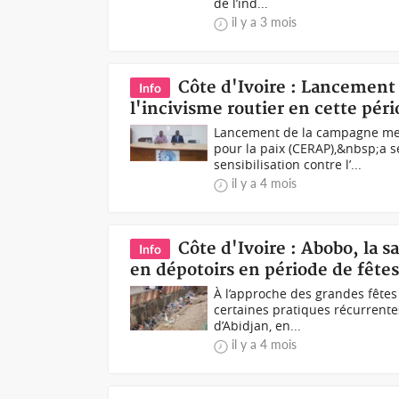
de l’ind...
il y a 3 mois
Côte d'Ivoire : Lancement
Info
l'incivisme routier en cette pér
Lancement de la campagne mer
pour la paix (CERAP),&nbsp;a
sensibilisation contre l’...
il y a 4 mois
Côte d'Ivoire : Abobo, la s
Info
en dépotoirs en période de fête
À l’approche des grandes fête
certaines pratiques récurrent
d’Abidjan, en...
il y a 4 mois