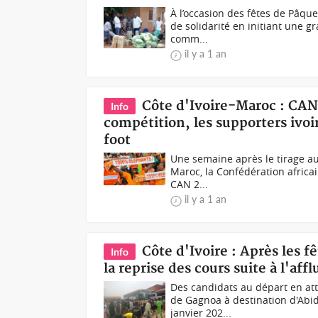
À l’occasion des fêtes de Pâqu
de solidarité en initiant une g
comm...
il y a 1 an
Côte d'Ivoire-Maroc : CAN
Info
compétition, les supporters ivoir
foot
Une semaine après le tirage au
Maroc, la Confédération africai
CAN 2...
il y a 1 an
Côte d'Ivoire : Après les f
Info
la reprise des cours suite à l'aff
Des candidats au départ en att
de Gagnoa à destination d'Abid
janvier 202...