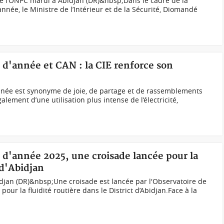
de l’ONPC mardi à Abidjan (DR)&nbsp;Dans le cadre de la
année, le Ministre de l’Intérieur et de la Sécurité, Diomandé
n d'année et CAN : la CIE renforce son
année est synonyme de joie, de partage et de rassemblements
lement d’une utilisation plus intense de l’électricité,
in d'année 2025, une croisade lancée pour la
 d'Abidjan
djan (DR)&nbsp;Une croisade est lancée par l'Observatoire de
 pour la fluidité routière dans le District d’Abidjan.Face à la