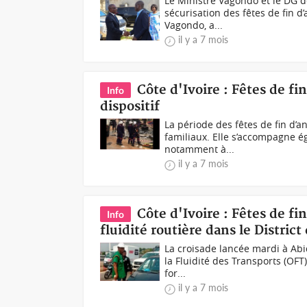
Le Ministre Vagondo et le DG 
sécurisation des fêtes de fin d’
Vagondo, a...
il y a 7 mois
Côte d'Ivoire : Fêtes de fi
Info
dispositif
La période des fêtes de fin d’
familiaux. Elle s’accompagne éga
notamment à...
il y a 7 mois
Côte d'Ivoire : Fêtes de f
Info
fluidité routière dans le District
La croisade lancée mardi à Abi
la Fluidité des Transports (OFT)
for...
il y a 7 mois