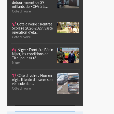
détournement de 39
milliards de FCFA à la...
Côte d'Ivoire
5/
Côte d'Ivoire : Rentrée
Scolaire 2026-2027, vaste
opération d'éta...
Côte d'Ivoire
6/
Niger : Frontière Bénin-
Niger, les conditions de
Tiani pour sa ré...
Niger
7/
Côte d'Ivoire : Non en
règle, il tente d'insérer son
véhicule dan...
Côte d'Ivoire