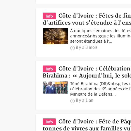
Côte d'Ivoire : Fêtes de fi
Info
d'artifices vont s'étendre à l'en
À quelques semaines des fêtes 
annonce&nbsp;que les illumina
seront étendues à l’...
il y a 8 mois
Côte d'Ivoire : Célébratio
Info
Birahima : « Aujourd'hui, le sol
Téné Birahima (DR)&nbsp;Les da
célébration des 65 années de l’
Ministre de la Défens...
il y a 1 an
Côte d'Ivoire : Fête de Pâ
Info
tonnes de vivres aux familles v