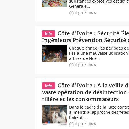
substances explosives est strict
Générale...
il y a 7 mois
Côte d'Ivoire : Sécurité Él
Info
Ingénieurs Prévention Sécurité 
Chaque année, les périodes de
liés à une mauvaise utilisatio
arbres de Noë...
il y a 7 mois
Côte d'Ivoire : A la veille 
Info
vaste opération de désinfection 
filière et les consommateurs
Dans le cadre de la lutte contre
aliments à l’approche des fêtes
halieut...
il y a 7 mois