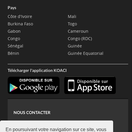
Pays
Côte d'Ivoire
Mali
Burkina Faso
Togo
Gabon
Cameroun
Congo
Congo (RDC)
Sénégal
Guinée
Bénin
Guinée Equatorial
Télécharger l'application KOACI
NOUS CONTACTER
contact@koaci.com
koaci@yahoo.fr
En poursuivant votre navigation sur ce site, vous