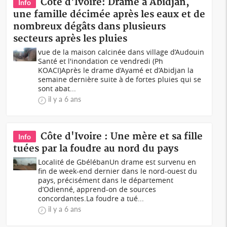
Côte d'Ivoire: Drame à Abidjan,
Info
une famille décimée après les eaux et de
nombreux dégâts dans plusieurs
secteurs après les pluies
vue de la maison calcinée dans village d’Audouin
Santé et l'inondation ce vendredi (Ph
KOACI)Après le drame d’Ayamé et d’Abidjan la
semaine dernière suite à de fortes pluies qui se
sont abat...
il y a 6 ans
Côte d'Ivoire : Une mère et sa fille
Info
tuées par la foudre au nord du pays
Localité de GbélébanUn drame est survenu en
fin de week-end dernier dans le nord-ouest du
pays, précisément dans le département
d’Odienné, apprend-on de sources
concordantes.La foudre a tué...
il y a 6 ans