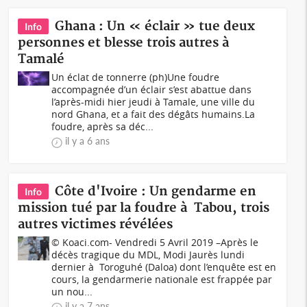
Ghana : Un « éclair » tue deux
Info
personnes et blesse trois autres à
Tamalé
Un éclat de tonnerre (ph)Une foudre
accompagnée d’un éclair s’est abattue dans
l’après-midi hier jeudi à Tamale, une ville du
nord Ghana, et a fait des dégâts humains.La
foudre, après sa déc...
il y a 6 ans
Côte d'Ivoire : Un gendarme en
Info
mission tué par la foudre à Tabou, trois
autres victimes révélées
© Koaci.com- Vendredi 5 Avril 2019 –Après le
décès tragique du MDL, Modi Jaurès lundi
dernier à Toroguhé (Daloa) dont l’enquête est en
cours, la gendarmerie nationale est frappée par
un nou...
il y a 7 ans