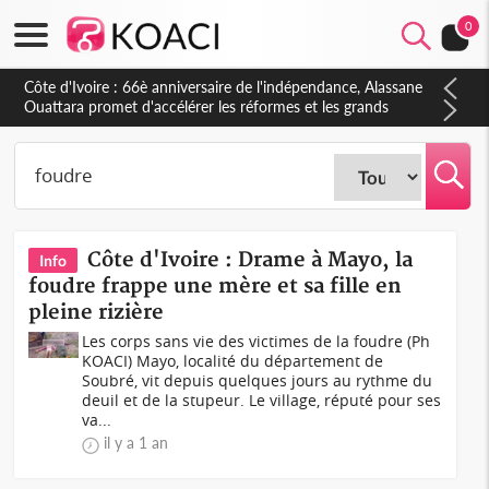
0
Côte d'Ivoire : À Abidjan, Amadou Oury Bah admire le modèle
ivoirien et veut s'en inspirer pour accélérer le développement
de la Guinée
Côte d'Ivoire : Drame à Mayo, la
Info
foudre frappe une mère et sa fille en
pleine rizière
Les corps sans vie des victimes de la foudre (Ph
KOACI) Mayo, localité du département de
Soubré, vit depuis quelques jours au rythme du
deuil et de la stupeur. Le village, réputé pour ses
va...
il y a 1 an