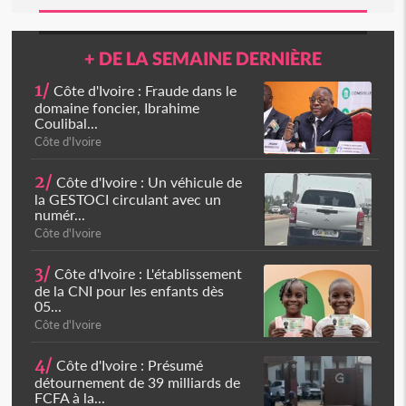
+ DE LA SEMAINE DERNIÈRE
1/
Côte d'Ivoire : Fraude dans le
domaine foncier, Ibrahime
Coulibal...
Côte d'Ivoire
2/
Côte d'Ivoire : Un véhicule de
la GESTOCI circulant avec un
numér...
Côte d'Ivoire
3/
Côte d'Ivoire : L'établissement
de la CNI pour les enfants dès
05...
Côte d'Ivoire
4/
Côte d'Ivoire : Présumé
détournement de 39 milliards de
FCFA à la...