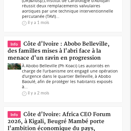
(DR)&nbsp;L'Institut de Cardiologie d'Abidjan
réussit deux remplacements valvulaires
aortiques par une technique interventionnelle
percutanée (TAVI)...
il y a 1 mois
Côte d'Ivoire : Abobo Belleville,
Info
des familles mises à l'abri face à la
menace d'un ravin en progression
À Abobo Belleville (Ph Koaci) Les autorités en
charge de l’urbanisme ont engagé une opération
d’urgence dans le quartier Belleville, à Abobo
Baoulé, afin de protéger les habitants exposés
à...
il y a 2 mois
Côte d'Ivoire: Africa CEO Forum
Info
2026, à Kigali, Beugré Mambé porte
l'ambition économique du pays,