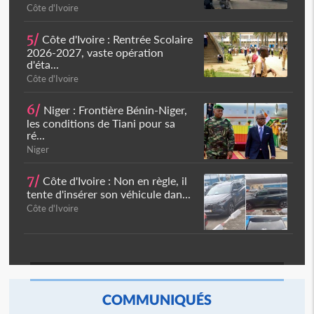
Côte d'Ivoire
5/
Côte d'Ivoire : Rentrée Scolaire
2026-2027, vaste opération
d'éta...
Côte d'Ivoire
6/
Niger : Frontière Bénin-Niger,
les conditions de Tiani pour sa
ré...
Niger
7/
Côte d'Ivoire : Non en règle, il
tente d'insérer son véhicule dan...
Côte d'Ivoire
COMMUNIQUÉS