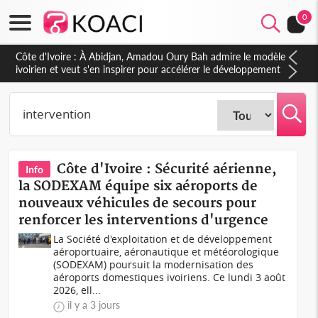
0
Côte d'Ivoire : À Abidjan, Amadou Oury Bah admire le modèle
ivoirien et veut s'en inspirer pour accélérer le développement
de la Guinée
Côte d'Ivoire : Sécurité aérienne,
Info
la SODEXAM équipe six aéroports de
nouveaux véhicules de secours pour
renforcer les interventions d'urgence
La Société d'exploitation et de développement
aéroportuaire, aéronautique et météorologique
(SODEXAM) poursuit la modernisation des
aéroports domestiques ivoiriens. Ce lundi 3 août
2026, ell...
il y a 3 jours