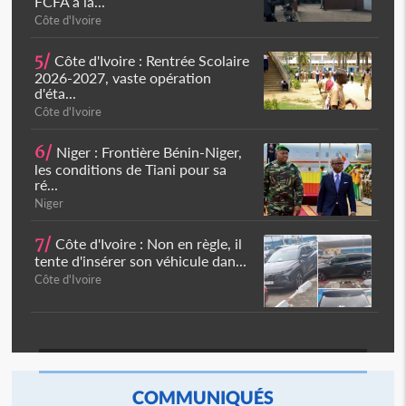
FCFA à la...
Côte d'Ivoire
5/
Côte d'Ivoire : Rentrée Scolaire
2026-2027, vaste opération
d'éta...
Côte d'Ivoire
6/
Niger : Frontière Bénin-Niger,
les conditions de Tiani pour sa
ré...
Niger
7/
Côte d'Ivoire : Non en règle, il
tente d'insérer son véhicule dan...
Côte d'Ivoire
COMMUNIQUÉS