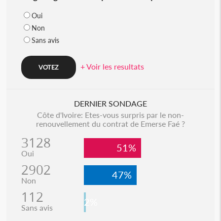
Oui
Non
Sans avis
+ Voir les resultats
DERNIER SONDAGE
Côte d'Ivoire: Etes-vous surpris par le non-
renouvellement du contrat de Emerse Faé ?
3128
51%
Oui
2902
47%
Non
112
2%
Sans avis