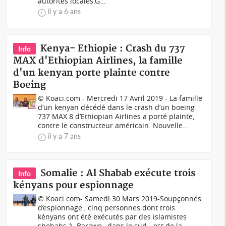
autorités locales.G...
il y a 6 ans
Kenya- Ethiopie : Crash du 737
Info
MAX d'Ethiopian Airlines, la famille
d'un kenyan porte plainte contre
Boeing
© Koaci.com - Mercredi 17 Avril 2019 - La famille
d’un kenyan décédé dans le crash d’un boeing
737 MAX 8 d’Ethiopian Airlines a porté plainte,
contre le constructeur américain. Nouvelle...
il y a 7 ans
Somalie : Al Shabab exécute trois
Info
kényans pour espionnage
© Koaci.com- Samedi 30 Mars 2019-Soupçonnés
d’espionnage , cinq personnes dont trois
kényans ont été exécutés par des islamistes
shebabs à Barawe , dans le sud - est de la