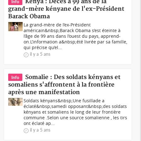
Kenya : Décès à 99 ans de la
Info
grand-mère kényane de l'ex-Président
Barack Obama
La grand-mère de l’ex-Président
américain&nbsp;Barack Obama s’est éteinte à
l’âge de 99 ans dans l’ouest du pays, apprend-
on.L’information a&nbsp;été livrée par sa famille,
qui précise qu’el...
il y a 5 ans
Somalie : Des soldats kényans et
Info
somaliens s'affrontent à la frontière
après une manifestation
Soldats kényans&nbsp;Une fusillade a
éclaté&nbsp;samedi opposant&nbsp;des soldats
kényans et somaliens le long de leur frontière
commune .Selon une source somalienne , les tirs
ont éclaté ap...
il y a 5 ans