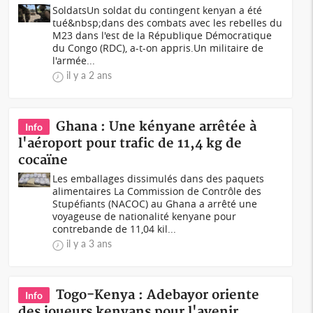
SoldatsUn soldat du contingent kenyan a été
tué&nbsp;dans des combats avec les rebelles du
M23 dans l'est de la République Démocratique
du Congo (RDC), a-t-on appris.Un militaire de
l'armée...
il y a 2 ans
Ghana : Une kényane arrêtée à
Info
l'aéroport pour trafic de 11,4 kg de
cocaïne
Les emballages dissimulés dans des paquets
alimentaires La Commission de Contrôle des
Stupéfiants (NACOC) au Ghana a arrêté une
voyageuse de nationalité kenyane pour
contrebande de 11,04 kil...
il y a 3 ans
Togo-Kenya : Adebayor oriente
Info
des joueurs kenyans pour l'avenir