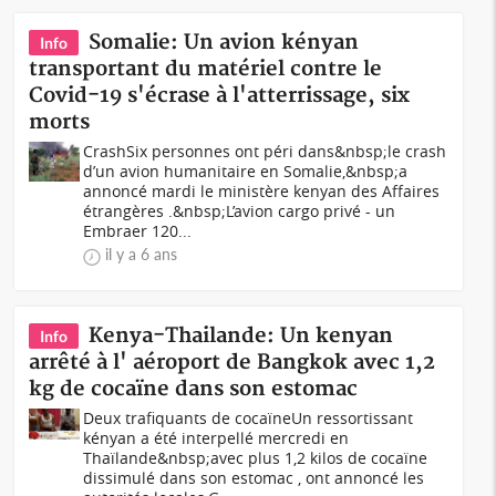
Somalie: Un avion kényan
Info
transportant du matériel contre le
Covid-19 s'écrase à l'atterrissage, six
morts
CrashSix personnes ont péri dans&nbsp;le crash
d’un avion humanitaire en Somalie,&nbsp;a
annoncé mardi le ministère kenyan des Affaires
étrangères .&nbsp;L’avion cargo privé - un
Embraer 120...
il y a 6 ans
Kenya-Thailande: Un kenyan
Info
arrêté à l' aéroport de Bangkok avec 1,2
kg de cocaïne dans son estomac
Deux trafiquants de cocaïneUn ressortissant
kényan a été interpellé mercredi en
Thaïlande&nbsp;avec plus 1,2 kilos de cocaïne
dissimulé dans son estomac , ont annoncé les