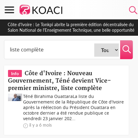
Côte d'Ivoire : PPA-CI, Gbagbo délègue une partie de ses
prérogatives de président à 05 cadres, vers sa retraite politique ?
Côte d'Ivoire : Nouveau
Info
Gouvernement, Téné devient Vice-
premier ministre, liste complète
Téné Birahima OuattaraLa liste du
Gouvernement de la République de Côte d'Ivoire
après la réélection du Président Ouattara en
octobre dernier a été rendue publique ce
vendredi 23 janvier 202...
il y a 6 mois