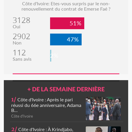
Côte d'Ivoire: Etes-vous surpris par le non-
renouvellement du contrat de Emerse Faé ?
3128
51%
Oui
2902
47%
Non
112
2%
Sans avis
+ DE LA SEMAINE DERNIÈRE
1/
Côte d'Ivoire : Après le pari
réussi du 66e anniversaire, Adama
B...
Côte d'Ivoire
2/
Côte d'Ivoire : À Krindjabo,