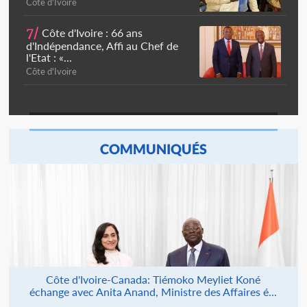
Côte d'Ivoire
7/
Côte d'Ivoire : 66 ans
d'Indépendance, Affi au Chef de
l'Etat : «...
Côte d'Ivoire
COMMUNIQUÉS
Côte d'Ivoire-Canada: Tiémoko Meyliet Koné
échange avec Anita Anand, Ministre des Affaires é...