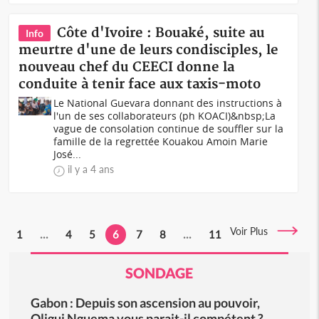
Côte d'Ivoire : Bouaké, suite au
Info
meurtre d'une de leurs condisciples, le
nouveau chef du CEECI donne la
conduite à tenir face aux taxis-moto
Le National Guevara donnant des instructions à
l'un de ses collaborateurs (ph KOACI)&nbsp;La
vague de consolation continue de souffler sur la
famille de la regrettée Kouakou Amoin Marie
José...
il y a 4 ans
Voir Plus
1
...
4
5
6
7
8
...
11
SONDAGE
Gabon : Depuis son ascension au pouvoir,
Oligui Nguema vous parait-il compétent ?