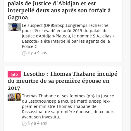
palais de Justice d'Abidjan et est
interpellé deux ans après son forfait à
Gagnoa
Le suspect (DR)&nbsp;Longtemps recherché
pour s’être évadé en août 2019 du palais de
Justice d’Abidjan-Plateau, le nommé S.A., alias «
Bascote» a été interpellé par les agents de la
Police C...
il y a 4 ans
Lesotho : Thomas Thabane inculpé
Info
du meurtre de sa première épouse en
2017
Thomas Thabane et ses femmes (ph)-La justice
du Lesotho&nbsp;a inculpé mardi&nbsp;l’ex-
premier ministre Thomas Thabane de
l’assassinat de sa première épouse , deux jours
avant son investitu...
il y a 4 ans