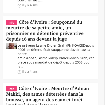
couturier de 2...
il y a 4 ans
Côte d'Ivoire : Soupçonné du
Info
meurtre de sa petite amie, un
prisonnier en détention préventive
depuis 16 ans devant la juge
Le prévenu Lasme Didier Grah (Ph KOACI)Depuis
2006, ce détenu était soupçonné d’avoir tué sa
petite
amie.&nbsp;Lasme&nbsp;Didier&nbsp;Grah, est
placé sous mandat de dépôt depuis 2006 pour
le...
il y a 4 ans
Côte d'Ivoire : Meurtre d'Adnan
Info
Makki, des armes déterrées dans la
brousse, un agent des eaux et forêt