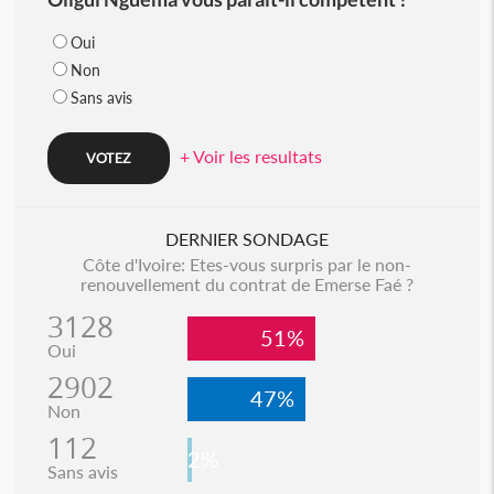
Oui
Non
Sans avis
+ Voir les resultats
DERNIER SONDAGE
Côte d'Ivoire: Etes-vous surpris par le non-
renouvellement du contrat de Emerse Faé ?
3128
51%
Oui
2902
47%
Non
112
2%
Sans avis