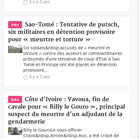
il y a 3 ans
Sao-Tomé : Tentative de putsch,
Info
six militaires en détention provisoire
pour « meurtre et torture »
Six soldats&nbsp;accusés de « meurtre et
torture » contre des auteurs et commanditaires
présumés d’une tentative de coup d’Etat à Sao
Tomé-et-Principe ont été placés en détention
provisoire,...
il y a 3 ans
Côte d'Ivoire : Vavoua, fin de
Info
cavale pour « Billy le Gouro », principal
suspect du meurtre d'un adjudant de la
gendarmerie
Billy le GouroLe sous-officier
Clovis&nbsp;Amion&nbsp;Assi, a été criblé de