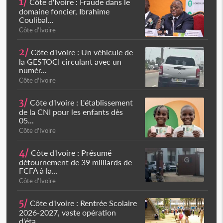
1/
Côte d'Ivoire : Fraude dans le
domaine foncier, Ibrahime
Coulibal...
Côte d'Ivoire
2/
Côte d'Ivoire : Un véhicule de
la GESTOCI circulant avec un
numér...
Côte d'Ivoire
3/
Côte d'Ivoire : L'établissement
de la CNI pour les enfants dès
05...
Côte d'Ivoire
4/
Côte d'Ivoire : Présumé
détournement de 39 milliards de
FCFA à la...
Côte d'Ivoire
5/
Côte d'Ivoire : Rentrée Scolaire
2026-2027, vaste opération
d'éta...