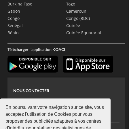
Burkina Faso
Togo
Gabon
Cameroun
Congo
Congo (RDC)
Sénégal
Guinée
Bénin
Guinée Equatorial
Télécharger l'application KOACI
NOUS CONTACTER
contact@koaci.com
koaci@yahoo.fr
En poursuivant votre navigation sur ce site, vous
+225 07 08 85 52 93
acceptez l'utilisation de Cookies pour vous
proposer des publicités adaptées à vos centres
d'intérêts, pour réaliser des statistiques de