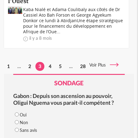
l'Ouest
Kaba Nialé et Adama Coulibaly aux côtés de Dr
Cassiel Ato Bah Forson et George Agyekum
Donkor ce lundi à AbidjanUne étape stratégique
pour le financement du développement en
Afrique de l’Oue...
il y a 8 mois
Voir Plus
1
...
2
3
4
5
...
28
SONDAGE
Gabon : Depuis son ascension au pouvoir,
Oligui Nguema vous parait-il compétent ?
Oui
Non
Sans avis