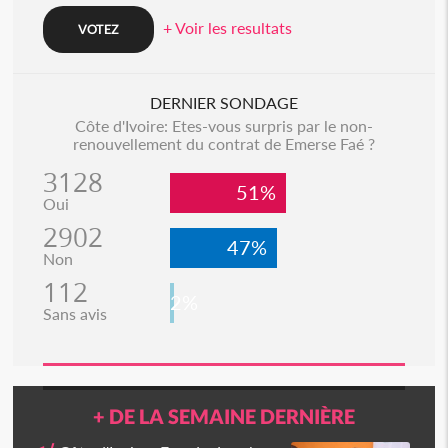
+ Voir les resultats
DERNIER SONDAGE
Côte d'Ivoire: Etes-vous surpris par le non-
renouvellement du contrat de Emerse Faé ?
3128
51%
Oui
2902
47%
Non
112
2%
Sans avis
+ DE LA SEMAINE DERNIÈRE