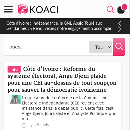
0
Sierra Leone : Un projet de réforme constitutionnelle en
gestation, points clés des amendements, un exclu d'avance
Côte d'Ivoire : Reforme du
Info
système électoral, Ange Djeni plaide
pour une CEI au-dessus de tout soupçon
pour sauver la démocratie ivoirienne
La question de la réforme de la Commission
Électorale Indépendante (CEI) revient avec
insistance dans le débat public. Cette fois, c’est
Ange Djeni, Journaliste et Analyste Politique, qui
mo...
il y a 5 mois