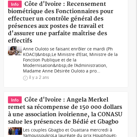
Côte d'Ivoire : Recensement
Info
biométrique des Fonctionnaires pour
effectuer un contrôle général des
présences aux postes de travail et
d'assurer une parfaite maîtrise des
effectifs
Anne Ouloto se faisant enrôler ce mardi (Ph
KOACI)&nbsp;Le Ministre d’Etat, Ministre de la
Fonction Publique et de la
Modernisation&nbsp;de l’Administration,
Madame Anne Désirée Ouloto a pro...
il y a 2 ans
Côte d'Ivoire : Angela Merkel
Info
remet sa récompense de 150 000 dollars
à une association ivoirienne, la CONASU
salue les présences de Bédié et Gbagbo
Les couples Gbagbo et Ouattara mercredi à
YamoussoukroLa lauréate du prix Houphouët-