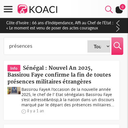
0
Côte d'Ivoire : 66 ans d'Indépendance, Affi au Chef de l'Etat :
« Le moment est venu de poser des actes courageux
d'apaisement »
Sénégal : Nouvel An 2025,
Info
Bassirou Faye confirme la fin de toutes
présences militaires étrangères
Bassirou FayeA l'occasion de la nouvelle année
2025, le chef de l' Etat sénégalais Bassirou Faye
s'est adressé&nbsp;à la nation dans un discours
marqué par le départ des présences militaires...
il y a 1 an