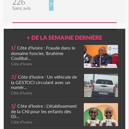
226
7%
Sans avis
+ DE LA SEMAINE DERNIÈRE
1/
Côte d'Ivoire : Fraude dans le
domaine foncier, Ibrahime
Coulibal...
Côte d'Ivoire
2/
Côte d'Ivoire : Un véhicule de
la GESTOCI circulant avec un
numér...
Côte d'Ivoire
3/
Côte d'Ivoire : L'établissement
de la CNI pour les enfants dès
05...
Côte d'Ivoire