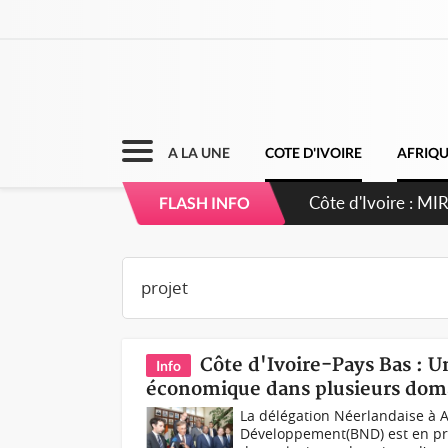
A LA UNE
COTE D'IVOIRE
AFRIQ
Côte d'Ivoire : 
FLASH INFO
Côte d'Ivoire-Pays Bas : 
Info
économique dans plusieurs doma
La délégation Néerlandaise à
Développement(BND) est en pro