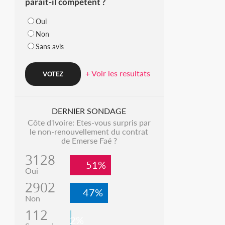
parait-il compétent ?
Oui
Non
Sans avis
+ Voir les resultats
DERNIER SONDAGE
Côte d'Ivoire: Etes-vous surpris par
le non-renouvellement du contrat
de Emerse Faé ?
3128
51%
Oui
2902
47%
Non
112
2%