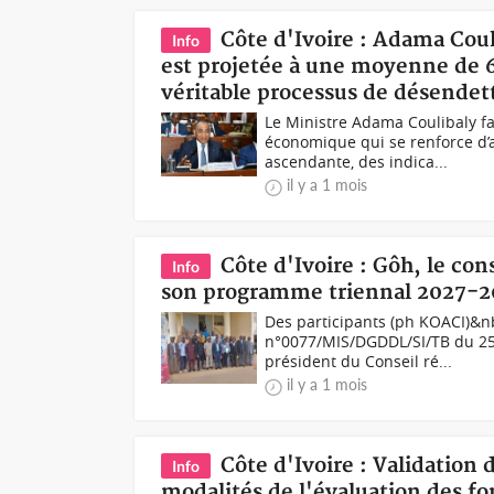
Côte d'Ivoire : Adama Coul
Info
est projetée à une moyenne de
véritable processus de désende
Le Ministre Adama Coulibaly 
économique qui se renforce d’
ascendante, des indica...
il y a 1 mois
Côte d'Ivoire : Gôh, le co
Info
son programme triennal 2027-2
Des participants (ph KOACI)&nb
n°0077/MIS/DGDDL/SI/TB du 25 fé
président du Conseil ré...
il y a 1 mois
Côte d'Ivoire : Validation 
Info
modalités de l'évaluation des fo