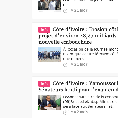
des...
il y a 1 mois
Côte d'Ivoire : Érosion cô
Info
projet d'environ 48,47 milliards
nouvelle embouchure
À l’occasion de la Journée mond
historique contre l’érosion côt
une dimensi...
il y a 1 mois
Côte d'Ivoire : Yamoussou
Info
Sénateurs lundi pour l'examen de
Le&nbsp;Ministre de l'Economi
(DR)&nbsp;Le&nbsp;Ministre de
sera face aux Sénateurs, le&n..
il y a 2 mois