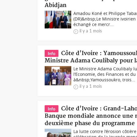
Abidjan
Amadou Koné et Philippe Tabaro
(DR)&nbsp;Le Ministre ivoirien
échangé ce mercr...
il y a 1 mois
Côte d'Ivoire : Yamoussou
Info
Ministre Adama Coulibaly pour la 
Le Ministre Adama Coulibaly l
l’Economie, des Finances et du 
à&nbsp;Yamoussoukro, trois...
il y a 1 mois
Côte d'Ivoire : Grand-Laho
Info
Banque mondiale annonce une no
deuxième phase du programme
La lutte contre l’érosion côtiè
célébration de la Journée mond