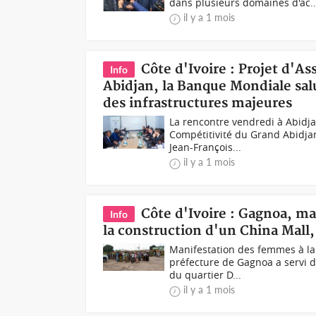
dans plusieurs domaines d'ac..
il y a 1 mois
Côte d'Ivoire : Projet d'A
Info
Abidjan, la Banque Mondiale salu
des infrastructures majeures
La rencontre vendredi à Abidja
Compétitivité du Grand Abidja
Jean-François...
il y a 1 mois
Côte d'Ivoire : Gagnoa, ma
Info
la construction d'un China Mall, 
Manifestation des femmes à la 
préfecture de Gagnoa a servi
du quartier D...
il y a 1 mois