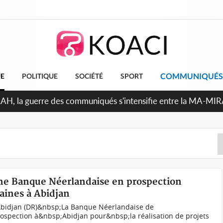
COMMUNIQUÉS
UE
POLITIQUE
SOCIÉTÉ
SPORT
Indépendance 2026, Thiam plaide pour un environnement démo
Une Banque Néerlandaise en prospection
ines à Abidjan
 Abidjan (DR)&nbsp;La Banque Néerlandaise de
spection à&nbsp;Abidjan pour&nbsp;la réalisation de projets