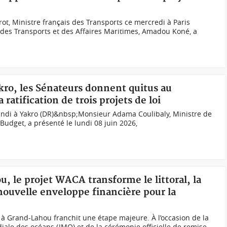
t, Ministre français des Transports ce mercredi à Paris
 des Transports et des Affaires Maritimes, Amadou Koné, a
kro, les Sénateurs donnent quitus au
ratification de trois projets de loi
undi à Yakro (DR)&nbsp;Monsieur Adama Coulibaly, Ministre de
Budget, a présenté le lundi 08 juin 2026,
u, le projet WACA transforme le littoral, la
uvelle enveloppe financière pour la
re à Grand-Lahou franchit une étape majeure. À l’occasion de la
iale des océans (JMO) et de la cérémonie officielle de remise