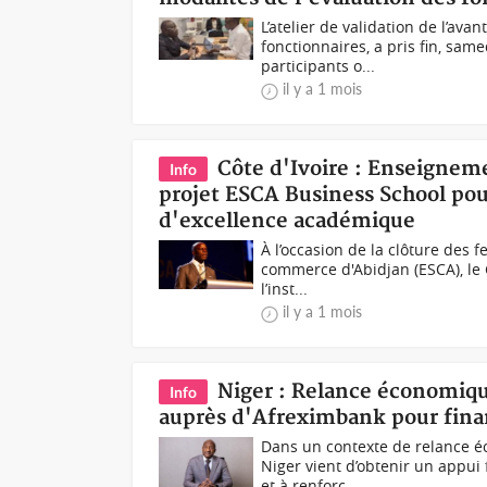
L’atelier de validation de l’ava
fonctionnaires, a pris fin, sam
participants o...
il y a 1 mois
Côte d'Ivoire : Enseignem
Info
projet ESCA Business School pou
d'excellence académique
À l’occasion de la clôture des 
commerce d'Abidjan (ESCA), le 
l’inst...
il y a 1 mois
Niger : Relance économiqu
Info
auprès d'Afreximbank pour fina
Dans un contexte de relance é
Niger vient d’obtenir un appui
et à renforc...