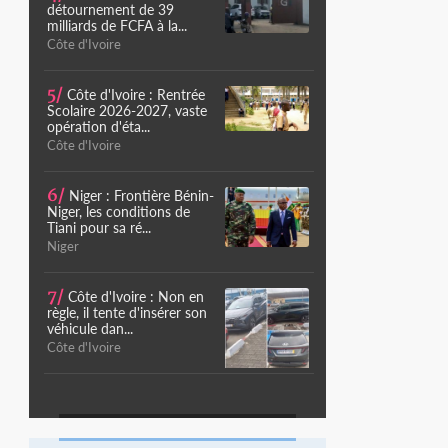
détournement de 39
milliards de FCFA à la...
Côte d'Ivoire
5/
Côte d'Ivoire : Rentrée
Scolaire 2026-2027, vaste
opération d'éta...
Côte d'Ivoire
6/
Niger : Frontière Bénin-
Niger, les conditions de
Tiani pour sa ré...
Niger
7/
Côte d'Ivoire : Non en
règle, il tente d'insérer son
véhicule dan...
Côte d'Ivoire