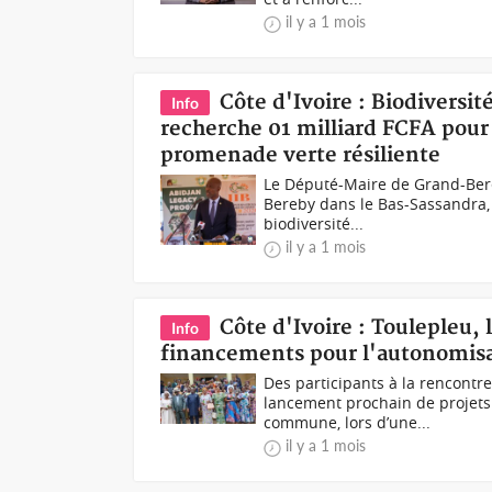
il y a 1 mois
Côte d'Ivoire : Biodiversi
Info
recherche 01 milliard FCFA pour 
promenade verte résiliente
Le Député-Maire de Grand-Ber
Bereby dans le Bas-Sassandra, a
biodiversité...
il y a 1 mois
Côte d'Ivoire : Toulepleu,
Info
financements pour l'autonomisa
Des participants à la rencont
lancement prochain de projets
commune, lors d’une...
il y a 1 mois