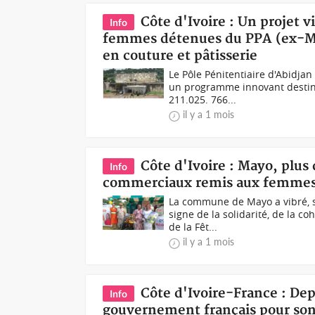
Côte d'Ivoire : Un projet 
Info
femmes détenues du PPA (ex-Maca
en couture et pâtisserie
Le Pôle Pénitentiaire d'Abidjan
un programme innovant destin
211.025. 766...
il y a 1 mois
Côte d'Ivoire : Mayo, plus
Info
commerciaux remis aux femmes 
La commune de Mayo a vibré, s
signe de la solidarité, de la c
de la Fêt...
il y a 1 mois
Côte d'Ivoire-France : De
Info
gouvernement français pour son a