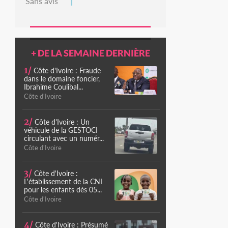
Sans avis
+ DE LA SEMAINE DERNIÈRE
1/
Côte d'Ivoire : Fraude
dans le domaine foncier,
Ibrahime Coulibal...
Côte d'Ivoire
2/
Côte d'Ivoire : Un
véhicule de la GESTOCI
circulant avec un numér...
Côte d'Ivoire
3/
Côte d'Ivoire :
L'établissement de la CNI
pour les enfants dès 05...
Côte d'Ivoire
4/
Côte d'Ivoire : Présumé