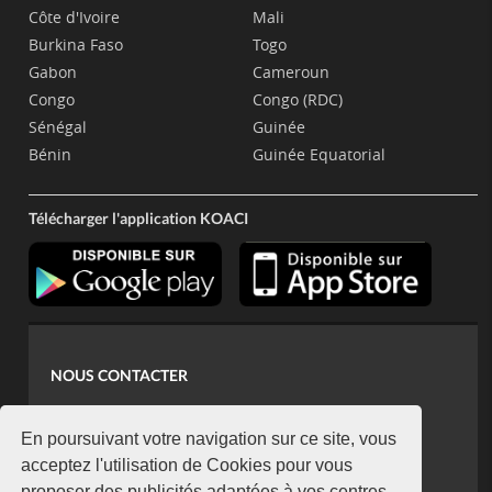
Côte d'Ivoire
Mali
Burkina Faso
Togo
Gabon
Cameroun
Congo
Congo (RDC)
Sénégal
Guinée
Bénin
Guinée Equatorial
Télécharger l'application KOACI
NOUS CONTACTER
contact@koaci.com
koaci@yahoo.fr
En poursuivant votre navigation sur ce site, vous
+225 07 08 85 52 93
acceptez l'utilisation de Cookies pour vous
proposer des publicités adaptées à vos centres