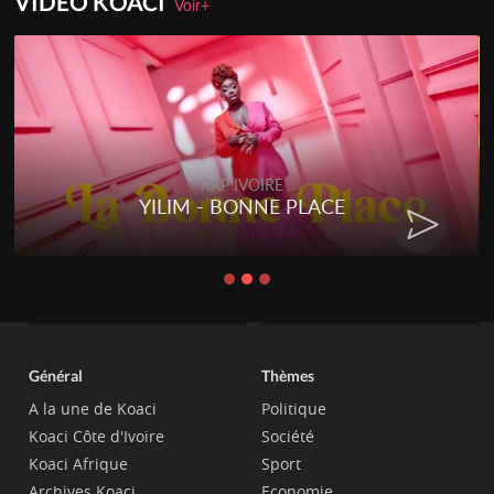
VIDEO KOACI
Voir+
RAP IVOIRE
YILIM - BONNE PLACE
Général
Thèmes
A la une de Koaci
Politique
Koaci Côte d'Ivoire
Société
Koaci Afrique
Sport
Archives Koaci
Economie