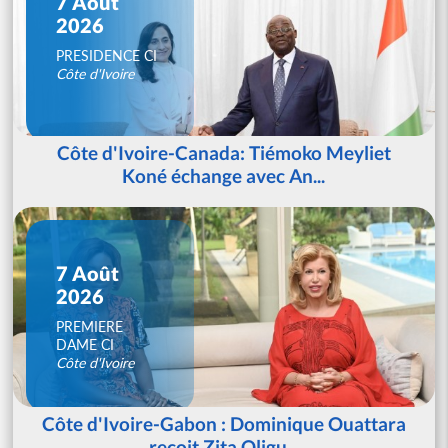
7 Août
2026
PRESIDENCE CI
Côte d'Ivoire
Côte d'Ivoire-Canada: Tiémoko Meyliet
Koné échange avec An...
7 Août
2026
PREMIERE
DAME CI
Côte d'Ivoire
Côte d'Ivoire-Gabon : Dominique Ouattara
reçoit Zita Oligu...