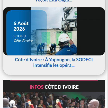
6 Août
2026
SODECI
Côte d'Ivoire
Côte d'Ivoire : À Yopougon, la SODECI
intensifie les opéra...
INFOS
CÔTE D'IVOIRE