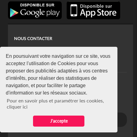
NOUS CONTACTER
contact@koaci.com
koaci@yahoo.fr
En poursuivant votre navigation sur ce site, vous
+225 07 08 85 52 93
acceptez l'utilisation de Cookies pour vous
proposer des publicités adaptées à vos centres
d'intérêts, pour réaliser des statistiques de
NEWSLETTER
navigation, et pour faciliter le partage
Restez connecté via notre newsletter
d'information sur les réseaux sociaux.
S'abonner
Pour en savoir plus et paramétrer les cookies,
Se désabonner
cliquer ici
J'accepte