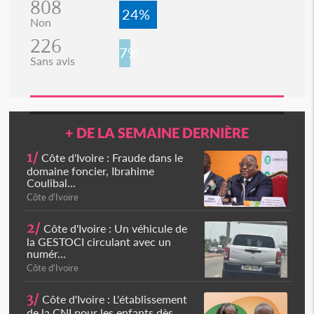
808
24%
Non
226
7%
Sans avis
+ DE LA SEMAINE DERNIÈRE
1/
Côte d'Ivoire : Fraude dans le
domaine foncier, Ibrahime
Coulibal...
Côte d'Ivoire
2/
Côte d'Ivoire : Un véhicule de
la GESTOCI circulant avec un
numér...
Côte d'Ivoire
3/
Côte d'Ivoire : L'établissement
de la CNI pour les enfants dès