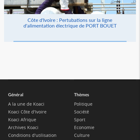
Côte d'Ivoire : Pertubations sur la ligne
d'alimentation électrique de PORT BOUET
Général
Thèmes
A la une de Koaci
Politique
Koaci Côte d'Ivoire
Société
Koaci Afrique
Sport
Archives Koaci
Economie
Conditions d'utilisation
Culture