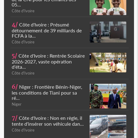
05...
Côte d'Ivoire
4/
Côte d'Ivoire : Présumé
détournement de 39 milliards de
FCFA à la...
Côte d'Ivoire
5/
Côte d'Ivoire : Rentrée Scolaire
2026-2027, vaste opération
d'éta...
Côte d'Ivoire
6/
Niger : Frontière Bénin-Niger,
les conditions de Tiani pour sa
ré...
Niger
7/
Côte d'Ivoire : Non en règle, il
tente d'insérer son véhicule dan...
Côte d'Ivoire