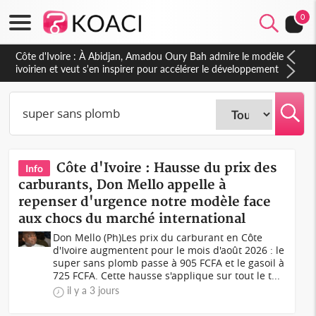
0
Côte d'Ivoire : 23 milliards FCFA de la France pour le métro
d'Abidjan et les Agoras : un nouveau coup d'accélérateur aux
projets structurants
Côte d'Ivoire : Hausse du prix des
Info
carburants, Don Mello appelle à
repenser d'urgence notre modèle face
aux chocs du marché international
Don Mello (Ph)Les prix du carburant en Côte
d'Ivoire augmentent pour le mois d'août 2026 : le
super sans plomb passe à 905 FCFA et le gasoil à
725 FCFA. Cette hausse s'applique sur tout le t...
il y a 3 jours