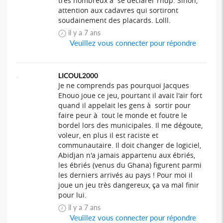
très nombreux à se déclarer rhdp. Sinon,
attention aux cadavres qui sortiront
soudainement des placards. Lolll.
il y a 7 ans
Veuillez vous connecter pour répondre
LICOUL2000
Je ne comprends pas pourquoi Jacques
Ehouo joue ce jeu, pourtant il avait l'air fort
quand il appelait les gens à sortir pour
faire peur à tout le monde et foutre le
bordel lors des municipales. Il me dégoute,
voleur, en plus il est raciste et
communautaire. Il doit changer de logiciel,
Abidjan n'a jamais appartenu aux ébriés,
les ébriés (venus du Ghana) figurent parmi
les derniers arrivés au pays ! Pour moi il
joue un jeu très dangereux, ça va mal finir
pour lui.
il y a 7 ans
Veuillez vous connecter pour répondre