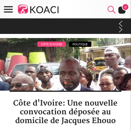
0
Côte d'Ivoire : CHU de Treichville, après la fronde, les agents
contractuels obtiennent un accord avec la direction sur les
arriérés du SMIG 2023
CÔTE D'IVOIRE
POLITIQUE
Côte d'Ivoire: Une nouvelle
convocation déposée au
domicile de Jacques Ehouo