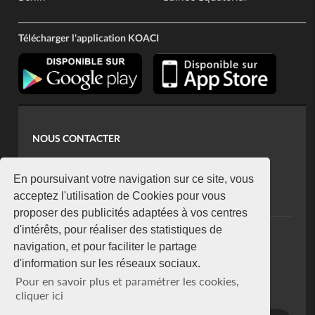
Télécharger l'application KOACI
NOUS CONTACTER
contact@koaci.com
koaci@yahoo.fr
En poursuivant votre navigation sur ce site, vous
+225 07 08 85 52 93
acceptez l'utilisation de Cookies pour vous
proposer des publicités adaptées à vos centres
d'intérêts, pour réaliser des statistiques de
NEWSLETTER
navigation, et pour faciliter le partage
Restez connecté via notre newsletter
d'information sur les réseaux sociaux.
S'abonner
Pour en savoir plus et paramétrer les cookies,
Se désabonner
cliquer ici