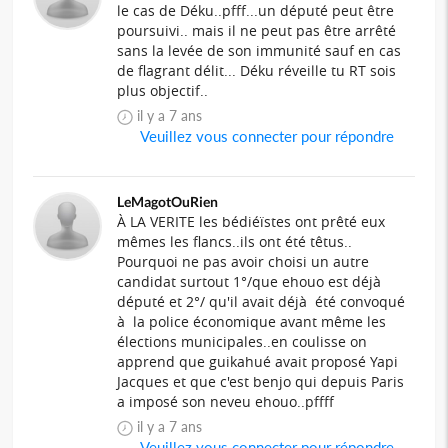
le cas de Déku..pfff...un député peut être
poursuivi.. mais il ne peut pas être arrêté
sans la levée de son immunité sauf en cas
de flagrant délit... Déku réveille tu RT sois
plus objectif..
il y a 7 ans
Veuillez vous connecter pour répondre
LeMagotOuRien
À LA VERITE les bédiéïstes ont prêté eux
mêmes les flancs..ils ont été têtus..
Pourquoi ne pas avoir choisi un autre
candidat surtout 1°/que ehouo est déjà
député et 2°/ qu'il avait déjà été convoqué
à la police économique avant même les
élections municipales..en coulisse on
apprend que guikahué avait proposé Yapi
Jacques et que c'est benjo qui depuis Paris
a imposé son neveu ehouo..pffff
il y a 7 ans
Veuillez vous connecter pour répondre