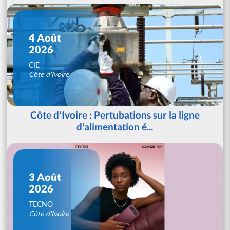
4 Août
2026
CIE
Côte d'Ivoire
Côte d'Ivoire : Pertubations sur la ligne
d'alimentation é...
3 Août
2026
TECNO
Côte d'Ivoire