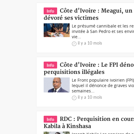
Côte d'Ivoire : Meagui, un
Info
dévoré ses victimes
Le présumé cannibale et les res
invitée à San Pedro et ses envi
vie...
il y a 10 mois
Côte d'Ivoire : Le FPI dé
Info
perquisitions illégales
Le Front populaire ivoirien (F
lequel il dénonce de graves vio
semaines...
il y a 10 mois
RDC : Perquisition en cour
Info
Kabila à Kinshasa