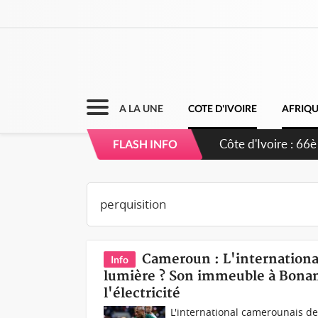
A LA UNE
COTE D'IVOIRE
AFRIQ
Côte d'Ivoire : 66è
FLASH INFO
grands investissem
Cameroun : L'internationa
Info
lumière ? Son immeuble à Bonam
l'électricité
L'international camerounais de