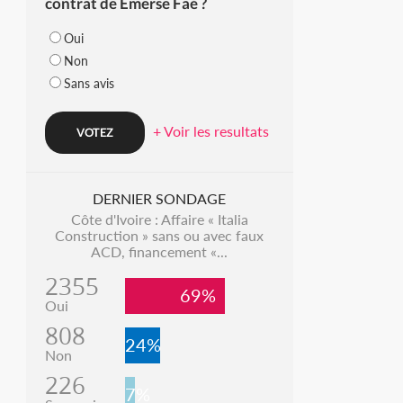
contrat de Emerse Faé ?
Oui
Non
Sans avis
+ Voir les resultats
DERNIER SONDAGE
Côte d'Ivoire : Affaire « Italia
Construction » sans ou avec faux
ACD, financement «...
2355
69%
Oui
808
24%
Non
226
7%