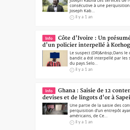
Joseph Kabila Les services de
consécutive à une perquisition
Joseph Kab...
il y a 1 an
Côte d'Ivoire : Un présumé
Info
d'un policier interpellé à Korho
Le suspect (DR)&nbsp;Dans le 
bandit a été interpellé par les
du pays.Selo...
il y a 1 an
Ghana : Saisie de 12 cont
Info
devises et de lingots d'or à Sap
Une partie de la saisie des co
perquisition d’un entrepôt ayan
américains, de Ce...
il y a 1 an