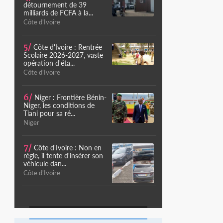
détournement de 39
milliards de FCFA à la...
Côte d'Ivoire
5/
Côte d'Ivoire : Rentrée
Scolaire 2026-2027, vaste
opération d'éta...
Côte d'Ivoire
6/
Niger : Frontière Bénin-
Niger, les conditions de
Tiani pour sa ré...
Niger
7/
Côte d'Ivoire : Non en
règle, il tente d'insérer son
véhicule dan...
Côte d'Ivoire