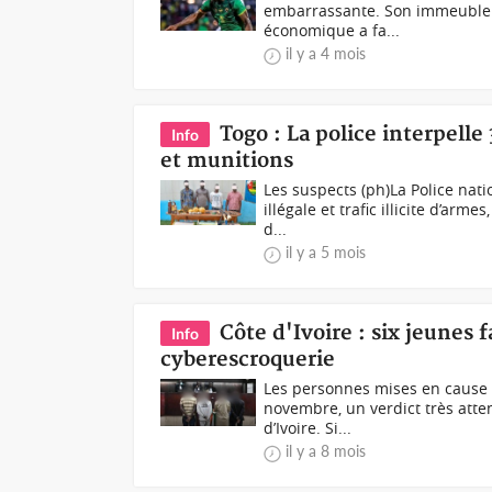
embarrassante. Son immeuble 
économique a fa...
il y a 4 mois
Togo : La police interpell
Info
et munitions
Les suspects (ph)La Police nati
illégale et trafic illicite d’ar
d...
il y a 5 mois
Côte d'Ivoire : six jeunes f
Info
cyberescroquerie
Les personnes mises en cause (P
novembre, un verdict très atte
d’Ivoire. Si...
il y a 8 mois