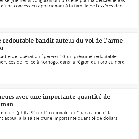
 renseignements congolais ont procédé pour la deuxième fois
 d'une concession appartenant à la famille de l'ex-Président
 redoutable bandit auteur du vol de l'arme
go
cadre de l’opération Épervier 10, un présumé redoutable
 services de Police à Korhogo, dans la région du Poro au nord
eneurs avec une importante quantité de
eiman
nteneurs (ph)La Sécurité nationale au Ghana a mené la
t abouti à la saisie d’une importante quantité de dollars