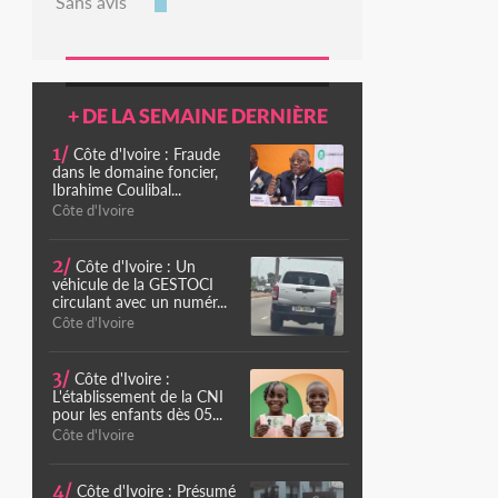
Sans avis
+ DE LA SEMAINE DERNIÈRE
1/
Côte d'Ivoire : Fraude
dans le domaine foncier,
Ibrahime Coulibal...
Côte d'Ivoire
2/
Côte d'Ivoire : Un
véhicule de la GESTOCI
circulant avec un numér...
Côte d'Ivoire
3/
Côte d'Ivoire :
L'établissement de la CNI
pour les enfants dès 05...
Côte d'Ivoire
4/
Côte d'Ivoire : Présumé