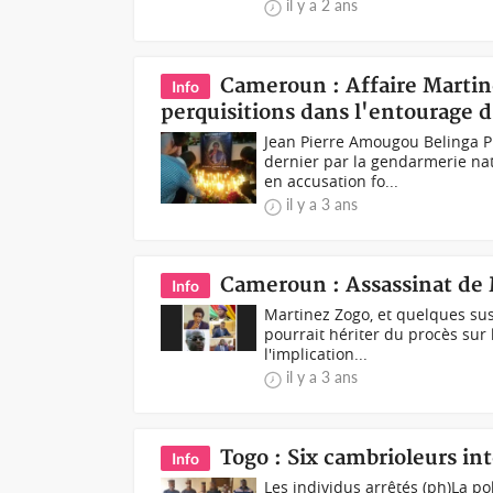
il y a 2 ans
Cameroun : Affaire Martine
Info
perquisitions dans l'entourage
Jean Pierre Amougou Belinga P
dernier par la gendarmerie nat
en accusation fo...
il y a 3 ans
Cameroun : Assassinat de M
Info
Martinez Zogo, et quelques sus
pourrait hériter du procès sur
l'implication...
il y a 3 ans
Togo : Six cambrioleurs int
Info
Les individus arrêtés (ph)La po