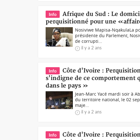
Afrique du Sud : Le domici
Info
perquisitionné pour une «affair
Nosiviwe Mapisa-NqakulaLa pol
présidente du Parlement, Nosi
de corrupti...
il y a 2 ans
Côte d'Ivoire : Perquisiti
Info
s'indigne de ce comportement qu
dans le pays »
Jean-Marc Yacé mardi soir à Ab
du territoire national, le 02 s
maje...
il y a 2 ans
Côte d'Ivoire : Perquisitio
Info