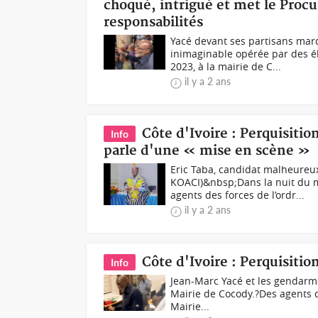
choqué, intrigué et met le Procu
responsabilités
Yacé devant ses partisans mardi
inimaginable opérée par des é
2023, à la mairie de C...
il y a 2 ans
Côte d'Ivoire : Perquisitio
Info
parle d'une « mise en scène »
Eric Taba, candidat malheureu
KOACI)&nbsp;Dans la nuit du m
agents des forces de l’ordr...
il y a 2 ans
Côte d'Ivoire : Perquisitio
Info
Jean-Marc Yacé et les gendarme
Mairie de Cocody.?Des agents de
Mairie...