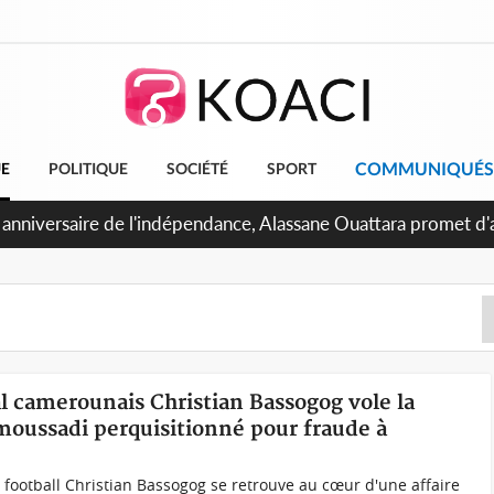
COMMUNIQUÉS
UE
POLITIQUE
SOCIÉTÉ
SPORT
 anniversaire de l'indépendance, Alassane Ouattara promet d'a
ents pour une nation plus forte et plus prospère
l camerounais Christian Bassogog vole la
oussadi perquisitionné pour fraude à
 football Christian Bassogog se retrouve au cœur d'une affaire