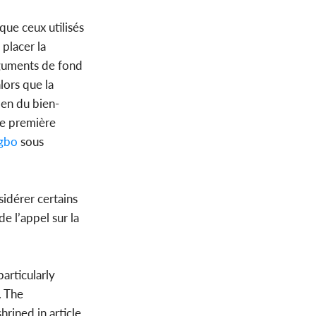
que ceux utilisés
 placer la
rguments de fond
alors que la
men du bien-
de première
gbo
sous
sidérer certains
e l’appel sur la
articularly
. The
rined in article