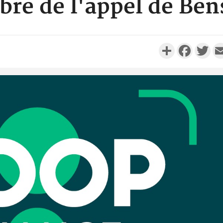
re de l'appel de Be
Partager
Faceboo
Twi
Camero
d'absenc
Iyodi ap
Côte d'I
promet des
les dégu