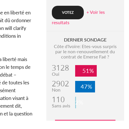
+ Voir les
e en liberté en
ait dû ordonner
resultats
 will clarify
nditions in
DERNIER SONDAGE
Côte d'Ivoire: Etes-vous surpris
par le non-renouvellement du
contrat de Emerse Faé ?
a liberté mais
3128
ion le temps de
51%
Oui
 débat –
2902
 de toutes les
47%
Non
essément
110
ation visant à
2%
Sans avis
rement dit,
n et la question