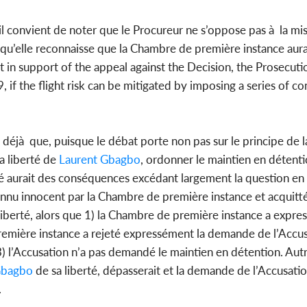
 il convient de noter que le Procureur ne s’oppose pas à la mis
 qu’elle reconnaisse que la Chambre de première instance aur
t in support of the appeal against the Decision, the Prosecution
 if the flight risk can be mitigated by imposing a series of co
 déjà que, puisque le débat porte non pas sur le principe de l
a liberté de
Laurent Gbagbo
, ordonner le maintien en détent
té aurait des conséquences excédant largement la question en
nu innocent par la Chambre de première instance et acquitté
a liberté, alors que 1) la Chambre de première instance a expr
emière instance a rejeté expressément la demande de l’Accus
) l’Accusation n’a pas demandé le maintien en détention. Aut
Gbagbo
de sa liberté, dépasserait et la demande de l’Accusatio
.