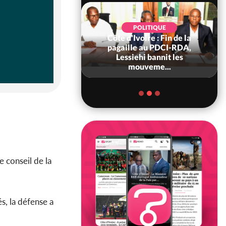
POLITIQUE
Côte d'Ivoire : Fin de la
POLITIQUE
re : Fête nationale,
pagaille au PDCI-RDA,
Ouattara accorde
Lessiehi bannit les
âce à 4 661...
mouveme...
e conseil de la
s, la défense a