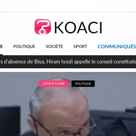
COMMUNIQUÉS
UE
POLITIQUE
SOCIÉTÉ
SPORT
n de la pagaille au PDCI-RDA, Lessiehi bannit les mouvements 
CÔTE D'IVOIRE
POLITIQUE