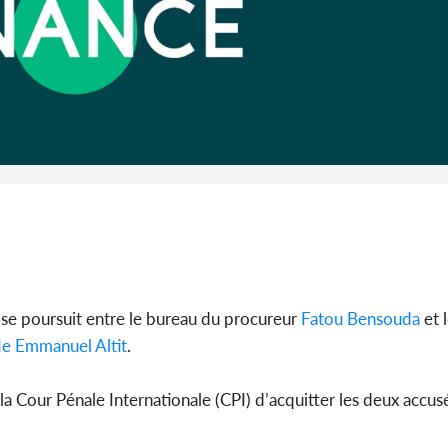
Côte d'Ivoi
Alassane 
la gr
 se poursuit entre le bureau du procureur
Fatou Bensouda
et l
e Emmanuel Altit
.
 la Cour Pénale Internationale (CPI) d’acquitter les deux accusé