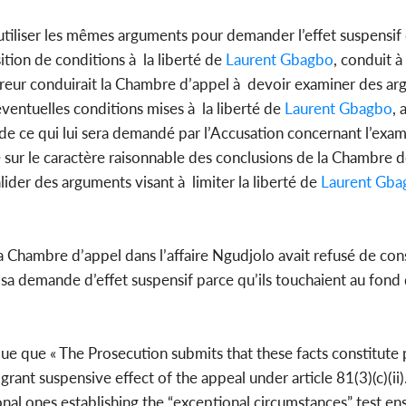
utiliser les mêmes arguments pour demander l’effet suspensif 
ion de conditions à la liberté de
Laurent Gbagbo
, conduit à
cureur conduirait la Chambre d’appel à devoir examiner des a
éventuelles conditions mises à la liberté de
Laurent Gbagbo
, 
de ce qui lui sera demandé par l’Accusation concernant l’exa
 sur le caractère raisonnable des conclusions de la Chambre 
alider des arguments visant à limiter la liberté de
Laurent Gba
la Chambre d’appel dans l’affaire Ngudjolo avait refusé de con
a demande d’effet suspensif parce qu’ils touchaient au fond d
 que « The Prosecution submits that these facts constitute p
ant suspensive effect of the appeal under article 81(3)(c)(ii)
al ones establishing the “exceptional circumstances” test ensh