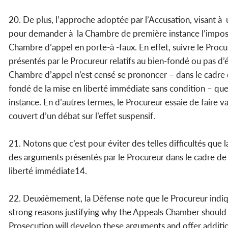
20. De plus, l’approche adoptée par l’Accusation, visant à 
pour demander à la Chambre de première instance l’imposit
Chambre d’appel en porte-à -faux. En effet, suivre le Pro
présentés par le Procureur relatifs au bien-fondé ou pas d’
Chambre d’appel n’est censé se prononcer – dans le cadre 
fondé de la mise en liberté immédiate sans condition – que
instance. En d’autres termes, le Procureur essaie de faire v
couvert d’un débat sur l’effet suspensif.
21. Notons que c’est pour éviter des telles difficultés que 
des arguments présentés par le Procureur dans le cadre de s
liberté immédiate14.
22. Deuxièmement, la Défense note que le Procureur indique
strong reasons justifying why the Appeals Chamber should gr
Prosecution will develop these arguments and offer addition