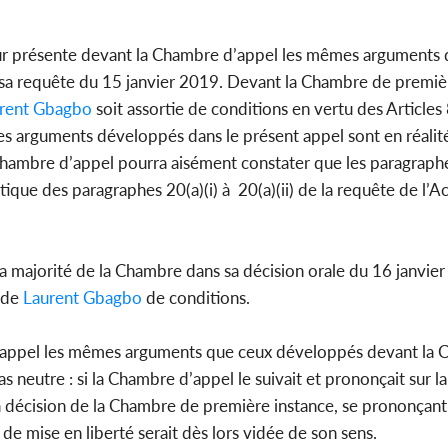
eur présente devant la Chambre d’appel les mêmes arguments
a requête du 15 janvier 2019. Devant la Chambre de premièr
rent Gbagbo
soit assortie de conditions en vertu des Articles 8
. Les arguments développés dans le présent appel sont en réalit
a Chambre d’appel pourra aisément constater que les paragrap
tique des paragraphes 20(a)(i) à 20(a)(ii) de la requête de l’
la majorité de la Chambre dans sa décision orale du 16 janvier
é de
Laurent Gbagbo
de conditions.
 d’appel les mêmes arguments que ceux développés devant la
s neutre : si la Chambre d’appel le suivait et prononçait sur l
 la décision de la Chambre de première instance, se prononçant 
de mise en liberté serait dès lors vidée de son sens.