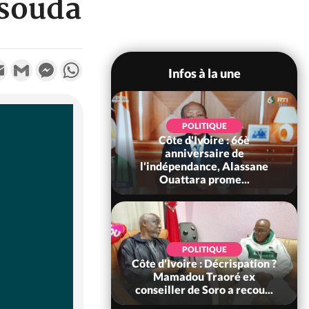
nsouda
k
tter
Email
Gmail
Messenger
WhatsApp
Infos à la une
POLITIQUE
POLITIQUE
un : 61 jours
Côte d'Ivoire : 66è
e de Biya, Hiram
anniversaire de
pelle le conseil
l'indépendance, Alassane
const...
Ouattara prome...
SOCIÉTÉ
POLITIQUE
voire : Ouattara
Côte d'Ivoire : Décrispation ?
 sanctions contre
Mamadou Traoré ex
erpissements i...
conseiller de Soro a recou...