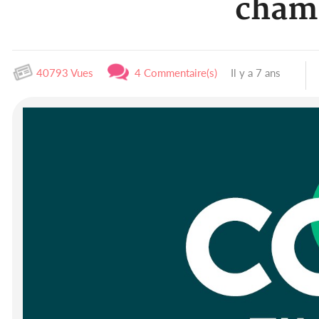
chamb
40793 Vues
4 Commentaire(s)
Il y a 7 ans