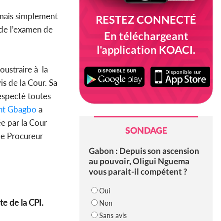
é mais simplement
RESTEZ CONNECTÉ
 de l’examen de
En téléchargeant
l'application KOACI.
oustraire à la
s de la Cour. Sa
respecté toutes
nt Gbagbo
a
e par la Cour
SONDAGE
le Procureur
Gabon : Depuis son ascension
au pouvoir, Oligui Nguema
vous parait-il compétent ?
Oui
te de la CPI.
Non
Sans avis