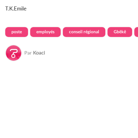
T.K.Emile
poste
employés
conseil régional
Gbêkê
Par
Koaci