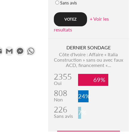
Sans avis
+ Voir les
resultats
DERNIER SONDAGE
k
tter
Email
Gmail
Messenger
WhatsApp
Côte d'Ivoire : Affaire « Italia
Construction » sans ou avec faux
ACD, financement «...
2355
69%
Oui
808
24%
Non
226
7%
Sans avis