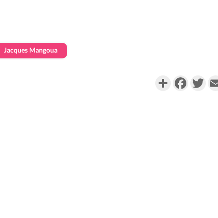
Jacques Mangoua
Partager
Faceboo
Twi