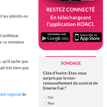
RESTEZ CONNECTÉ
t les intérêts en
En téléchargeant
l'application KOACI.
t politique.
par ce monsieur
, qu'il sache que
SONDAGE
sait très bien que
Côte d'Ivoire: Etes-vous
surpris par le non-
renouvellement du contrat de
Emerse Faé ?
seil régional
de
Oui
Non