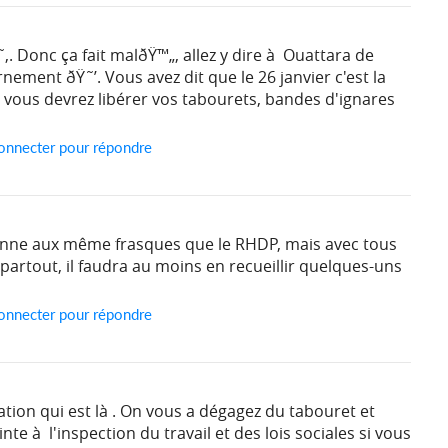
‚. Donc ça fait malðŸ™„, allez y dire à Ouattara de
ement ðŸ˜’. Vous avez dit que le 26 janvier c'est la
nc vous devrez libérer vos tabourets, bandes d'ignares
onnecter pour répondre
nne aux même frasques que le RHDP, mais avec tous
partout, il faudra au moins en recueillir quelques-uns
onnecter pour répondre
rification qui est là . On vous a dégagez du tabouret et
inte à l'inspection du travail et des lois sociales si vous