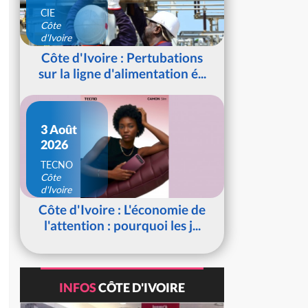
CIE
Côte
d'Ivoire
Côte d'Ivoire : Pertubations
sur la ligne d'alimentation é...
3 Août
2026
TECNO
Côte
d'Ivoire
Côte d'Ivoire : L'économie de
l'attention : pourquoi les j...
INFOS
CÔTE D'IVOIRE