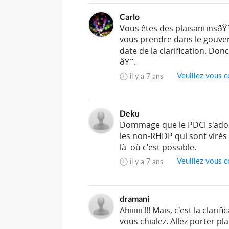
Carlo
Vous êtes des plaisantinsðŸ˜
vous prendre dans le gouvern
date de la clarification. Do
ðŸ˜.
Veuillez vous c
il y a 7 ans
Deku
Dommage que le PDCI s'ado
les non-RHDP qui sont virés 
là où c'est possible.
Veuillez vous c
il y a 7 ans
dramani
Ahiiiiii !!! Mais, c'est la cla
vous chialez. Allez porter pla