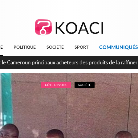
COMMUNIQUÉS
UE
POLITIQUE
SOCIÉTÉ
SPORT
conde période légale des ventes soldes du 10 au 31 août 202
CÔTE D'IVOIRE
SOCIÉTÉ