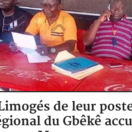
 Limogés de leur post
égional du Gbêkê acc