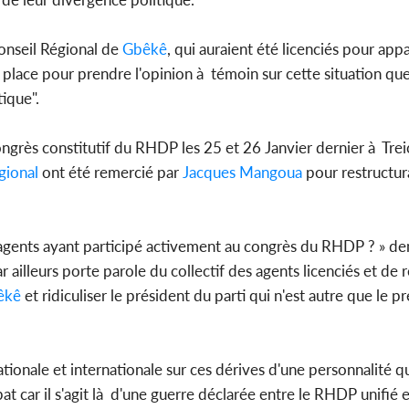
Conseil Régional de
Gbêkê
, qui auraient été licenciés pour ap
POLITIQUE
n place pour prendre l'opinion à témoin sur cette situation qu
Côte d'Ivoire : Indépendance
Côte 
tique".
2026, le discours très attendu
afric
du PR Alassane...
d
ongrès constitutif du RHDP les 25 et 26 Janvier dernier à Treic
gional
ont été remercié par
Jacques Mangoua
pour restructur
s agents ayant participé activement au congrès du RHDP ? »
 ailleurs porte parole du collectif des agents licenciés et de r
êkê
et ridiculiser le président du parti qui n'est autre que le p
onale et internationale sur ces dérives d'une personnalité qu
t car il s'agit là d'une guerre déclarée entre le RHDP unifié