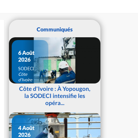
Communiqués
6 Août
2026
SODECI
Côte
d'Ivoire
Côte d'Ivoire : À Yopougon,
la SODECI intensifie les
opéra...
4 Août
2026