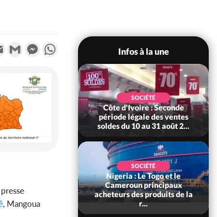
k
tter
Email
Gmail
Messenger
WhatsApp
Infos à la une
SOCIÉTÉ
POLITIQUE
e d'Ivoire : Seconde
Côte d'Ivoire : 66 ans
ode légale des ventes
d'Indépendance, Affi au Chef
s du 10 au 31 août 2...
de l'Etat : « Le moment...
SOCIÉTÉ
geria : Le Togo et le
SOCIÉTÉ
meroun principaux
Côte d'Ivoire : Préparatifs de
 presse
eurs des produits de la
la Rentrée Scolaire 2026-
ê
, Mangoua
r...
2027, les responsab...