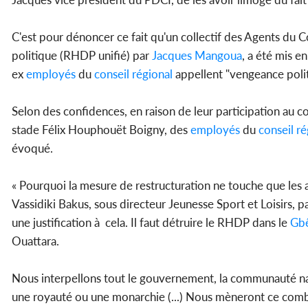
C'est pour dénoncer ce fait qu'un collectif des Agents du 
politique (RHDP unifié) par
Jacques Mangoua
, a été mis e
ex
employés
du
conseil régional
appellent "vengeance poli
Selon des confidences, en raison de leur participation au c
stade Félix Houphouët Boigny, des
employés
du
conseil ré
évoqué.
« Pourquoi la mesure de restructuration ne touche que le
Vassidiki Bakus, sous directeur Jeunesse Sport et Loisirs, par
une justification à cela. Il faut détruire le RHDP dans le
Gb
Ouattara.
Nous interpellons tout le gouvernement, la communauté nati
une royauté ou une monarchie (...) Nous mèneront ce comba