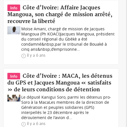
Côte d'Ivoire: Affaire Jacques
Info
Mangoua, son chargé de mission arrêté,
recouvre la liberté
Moïse Amani, chargé de mission de Jacques
Mangoua (Ph KOACI)Jacques Mangoua, président
du conseil régional du Gbèkè a été
condamné&nbsp;par le tribunal de Bouaké à
cinq ans&nbsp;d’emprisonne...
il y a 6 ans
Côte d'Ivoire : MACA, les détenus
Info
du GPS et Jacques Mangoua « satisfaits
» de leurs conditions de détention
Le député Kanigui Soro, parmi les détenus pro-
Soro à la MacaLes membres de la direction de
Génération et peuples solidaires (GPS)
interpellés le 23 décembre après le
déroutement de l'avion d...
il y a 6 ans