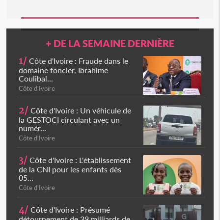
+ DE LA SEMAINE DERNIÈRE
1/
Côte d'Ivoire : Fraude dans le
domaine foncier, Ibrahime
Coulibal...
Côte d'Ivoire
2/
Côte d'Ivoire : Un véhicule de
la GESTOCI circulant avec un
numér...
Côte d'Ivoire
3/
Côte d'Ivoire : L'établissement
de la CNI pour les enfants dès
05...
Côte d'Ivoire
4/
Côte d'Ivoire : Présumé
détournement de 39 milliards de