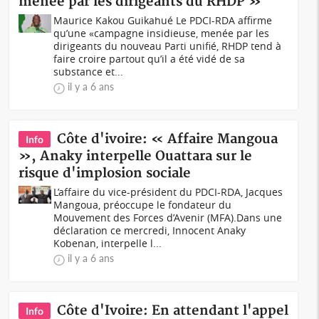
menée par les dirigeants du RHDP »
Maurice Kakou Guikahué Le PDCI-RDA affirme
qu’une «campagne insidieuse, menée par les
dirigeants du nouveau Parti unifié, RHDP tend à
faire croire partout qu’il a été vidé de sa
substance et...
il y a 6 ans
Côte d'ivoire: « Affaire Mangoua
Info
», Anaky interpelle Ouattara sur le
risque d'implosion sociale
L’affaire du vice-président du PDCI-RDA, Jacques
Mangoua, préoccupe le fondateur du
Mouvement des Forces d’Avenir (MFA).Dans une
déclaration ce mercredi, Innocent Anaky
Kobenan, interpelle l...
il y a 6 ans
Côte d'Ivoire: En attendant l'appel
Info