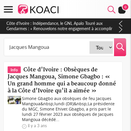
0
Sierra Leone : Un projet de réforme constitutionnelle en
gestation, points clés des amendements, un exclu d'avance
Côte d'Ivoire : Obsèques de
Info
Jacques Mangoua, Simone Gbagbo : «
Un grand homme qui a beaucoup donné
à la Côte d'Ivoire qu'il a aimée »
Simone Gbagbo aux obsèques de feu Jacques
Mangoua&nbsp;lundi (DR)&nbsp;La présidente
du MGC, Simone Ehivet Gbagbo, a pris part le
lundi 27 février 2023 aux obsèques de Jacques
Mangoua décédé...
il y a 3 ans