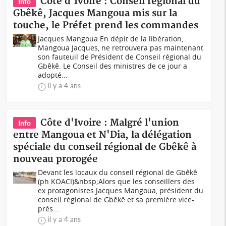
Côte d'Ivoire : Conseil régional du
Info
Gbêkê, Jacques Mangoua mis sur la
touche, le Préfet prend les commandes
Jacques Mangoua En dépit de la libération,
Mangoua Jacques, ne retrouvera pas maintenant
son fauteuil de Président de Conseil régional du
Gbêkê. Le Conseil des ministres de ce jour a
adopté...
il y a 4 ans
Côte d'Ivoire : Malgré l'union
Info
entre Mangoua et N'Dia, la délégation
spéciale du conseil régional de Gbêkê à
nouveau prorogée
Devant les locaux du conseil régional de Gbêkê
(ph KOACI)&nbsp;Alors que les conseillers des
ex protagonistes Jacques Mangoua, président du
conseil régional de Gbêkê et sa première vice-
prés...
il y a 4 ans