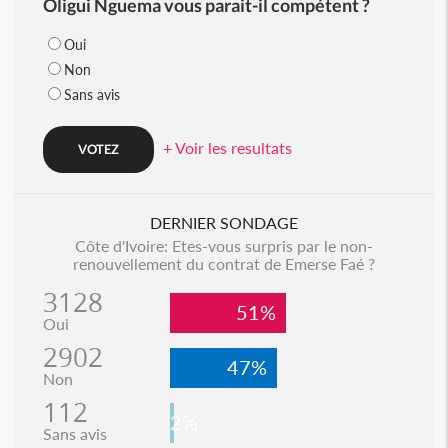
Oligui Nguema vous parait-il compétent ?
Oui
Non
Sans avis
+ Voir les resultats
DERNIER SONDAGE
Côte d'Ivoire: Etes-vous surpris par le non-
renouvellement du contrat de Emerse Faé ?
3128
51%
Oui
2902
47%
Non
112
2%
Sans avis