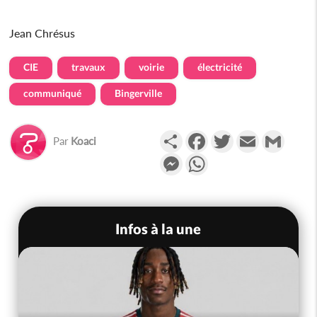
Jean Chrésus
CIE
travaux
voirie
électricité
communiqué
Bingerville
Partager
Facebook
Twitter
Email
Gmail
Par
Koaci
Messenger
WhatsApp
Infos à la une