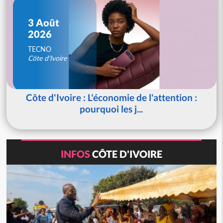
3 Août
2026
TECNO
Côte d'Ivoire
Côte d'Ivoire : L'économie de l'attention :
pourquoi les j...
INFOS
CÔTE D'IVOIRE