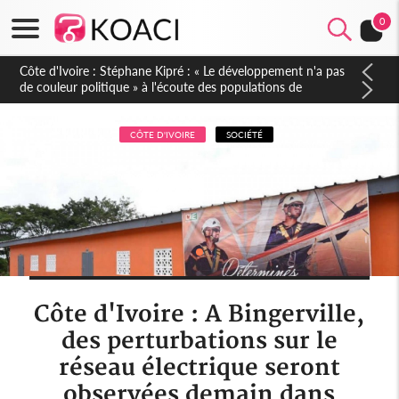
0
Mali : Les FAMa accueillent 254 anciens combattants issus de
groupes armés
CÔTE D'IVOIRE
SOCIÉTÉ
Côte d'Ivoire : A Bingerville,
des perturbations sur le
réseau électrique seront
observées demain dans