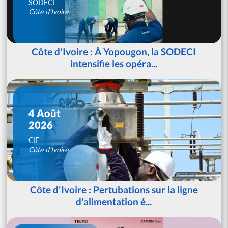
SODECI
Côte d'Ivoire
Côte d'Ivoire : À Yopougon, la SODECI
intensifie les opéra...
4 Août
2026
CIE
Côte d'Ivoire
Côte d'Ivoire : Pertubations sur la ligne
d'alimentation é...