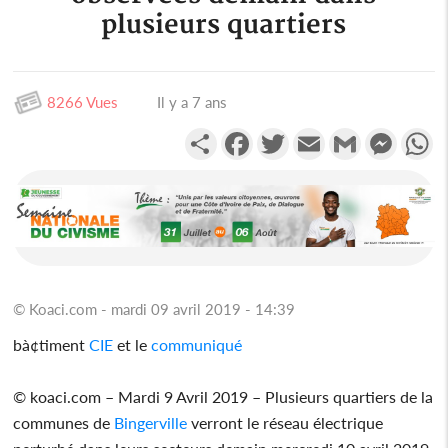
plusieurs quartiers
8266 Vues
Il y a 7 ans
Partager
Facebook
Twitter
Email
Gmail
Messen
W
© Koaci.com - mardi 09 avril 2019 - 14:39
bà¢timent
CIE
et le
communiqué
© koaci.com – Mardi 9 Avril 2019 – Plusieurs quartiers de la
communes de
Bingerville
verront le réseau électrique