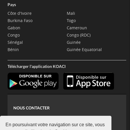
Pays
Côte d'Ivoire
Mali
Burkina Faso
Togo
Gabon
Cameroun
Congo
Congo (RDC)
Sénégal
Guinée
Bénin
Guinée Equatorial
Télécharger l'application KOACI
NOUS CONTACTER
contact@koaci.com
koaci@yahoo.fr
En poursuivant votre navigation sur ce site, vous