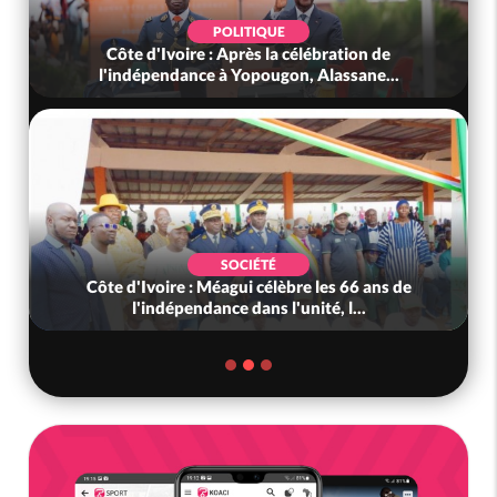
SOCIÉTÉ
Côte d'Ivoire : Le tambour parleur Ebrié «
Djidji Ayôkwê » retrouve sa terr...
POLITIQUE
Côte d'Ivoire : Diplomatie, Abidjan consolide
ses partenariats avec New Del...