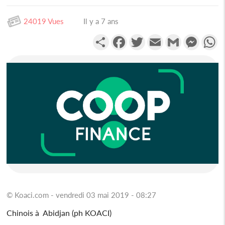
24019 Vues
Il y a 7 ans
Partager
Facebook
Twitter
Email
Gmail
Messen
W
© Koaci.com - vendredi 03 mai 2019 - 08:27
Chinois à Abidjan (ph KOACI)