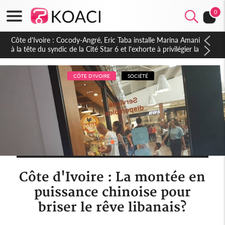
0
Côte d'Ivoire : Cocody-Angré, Eric Taba installe Marina Amani
à la tête du syndic de la Cité Star 6 et l'exhorte à privilégier la
proximité et l'unité
CÔTE D'IVOIRE
SOCIÉTÉ
Côte d'Ivoire : La montée en
puissance chinoise pour
briser le rêve libanais?