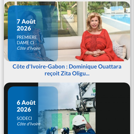
7 Août
2026
PREMIERE
DAME CI
Côte d'Ivoire
Côte d'Ivoire-Gabon : Dominique Ouattara
reçoit Zita Oligu...
6 Août
2026
SODECI
Côte d'Ivoire