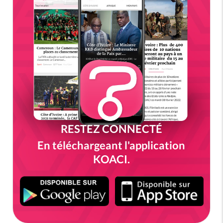
RESTEZ CONNECTÉ
En téléchargeant l'application
KOACI.