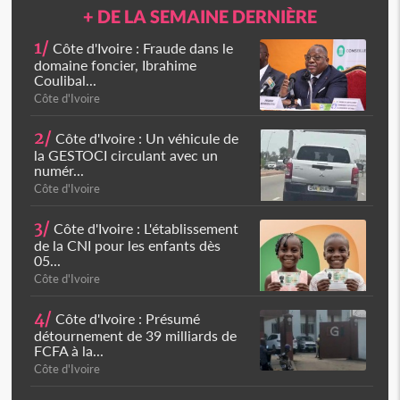
+ DE LA SEMAINE DERNIÈRE
1/
Côte d'Ivoire : Fraude dans le
domaine foncier, Ibrahime
Coulibal...
Côte d'Ivoire
2/
Côte d'Ivoire : Un véhicule de
la GESTOCI circulant avec un
numér...
Côte d'Ivoire
3/
Côte d'Ivoire : L'établissement
de la CNI pour les enfants dès
05...
Côte d'Ivoire
4/
Côte d'Ivoire : Présumé
détournement de 39 milliards de
FCFA à la...
Côte d'Ivoire