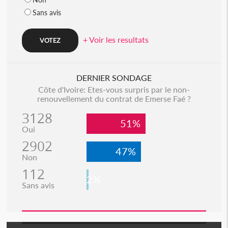
Sans avis
+ Voir les resultats
DERNIER SONDAGE
Côte d'Ivoire: Etes-vous surpris par le non-
renouvellement du contrat de Emerse Faé ?
3128
51%
Oui
2902
47%
Non
112
2%
Sans avis