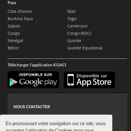
Pays
Côte d'Ivoire
Mali
Burkina Faso
Togo
Gabon
Cameroun
Congo
Congo (RDC)
Sénégal
Guinée
Bénin
Guinée Equatorial
Télécharger l'application KOACI
NOUS CONTACTER
contact@koaci.com
koaci@yahoo.fr
En poursuivant votre navigation sur ce site, vous
acceptez l'utilisation de Cookies pour vous