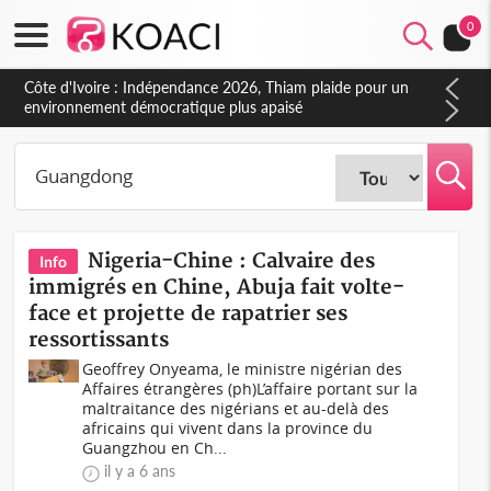
0
Côte d'Ivoire : Indépendance 2026, Thiam plaide pour un
environnement démocratique plus apaisé
Nigeria-Chine : Calvaire des
Info
immigrés en Chine, Abuja fait volte-
face et projette de rapatrier ses
ressortissants
Geoffrey Onyeama, le ministre nigérian des
Affaires étrangères (ph)L’affaire portant sur la
maltraitance des nigérians et au-delà des
africains qui vivent dans la province du
Guangzhou en Ch...
il y a 6 ans