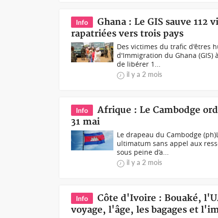
Ghana : Le GIS sauve 112 v
Info
rapatriées vers trois pays
Des victimes du trafic d'êtres
d'Immigration du Ghana (GIS) 
de libérer 1...
il y a 2 mois
Afrique : Le Cambodge ordo
Info
31 mai
Le drapeau du Cambodge (ph)Le
ultimatum sans appel aux ressor
sous peine d’a...
il y a 2 mois
Côte d'Ivoire : Bouaké, l'U
Info
voyage, l'âge, les bagages et l'