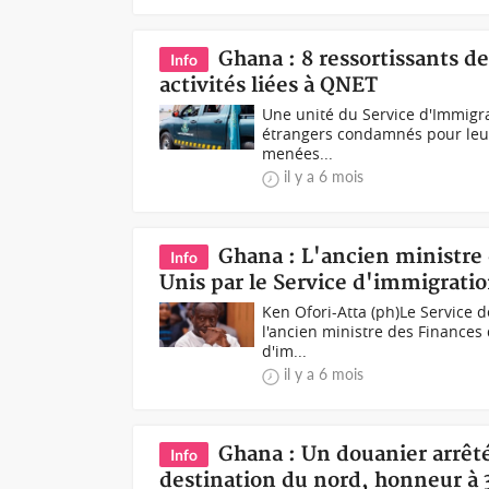
Ghana : 8 ressortissants de
Info
activités liées à QNET
Une unité du Service d'Immigra
étrangers condamnés pour leur 
menées...
il y a 6 mois
Ghana : L'ancien ministre 
Info
Unis par le Service d'immigrati
Ken Ofori-Atta (ph)Le Service d
l'ancien ministre des Finances
d'im...
il y a 6 mois
Ghana : Un douanier arrêt
Info
destination du nord, honneur à 3