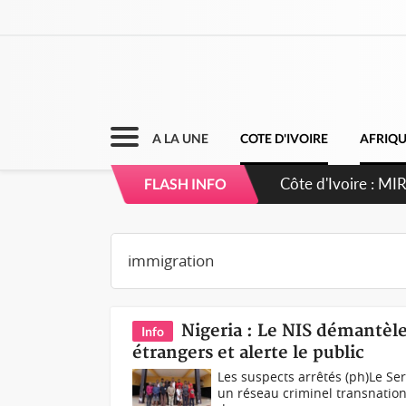
A LA UNE
COTE D'IVOIRE
AFRIQ
Côte d'Ivoire : MI
FLASH INFO
de gouvernance et 
Nigeria : Le NIS démantèle
Info
étrangers et alerte le public
Les suspects arrêtés (ph)Le Se
un réseau criminel transnation