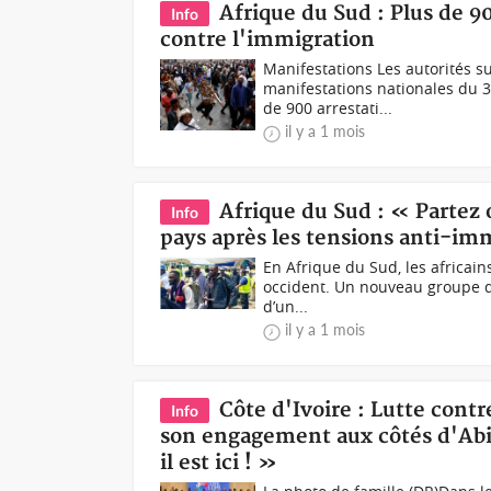
Afrique du Sud : Plus de 9
Info
contre l'immigration
Manifestations Les autorités s
manifestations nationales du 3
de 900 arrestati...
il y a 1 mois
Afrique du Sud : « Partez 
Info
pays après les tensions anti-im
En Afrique du Sud, les africain
occident. Un nouveau groupe de
d’un...
il y a 1 mois
Côte d'Ivoire : Lutte contr
Info
son engagement aux côtés d'Abidj
il est ici ! »