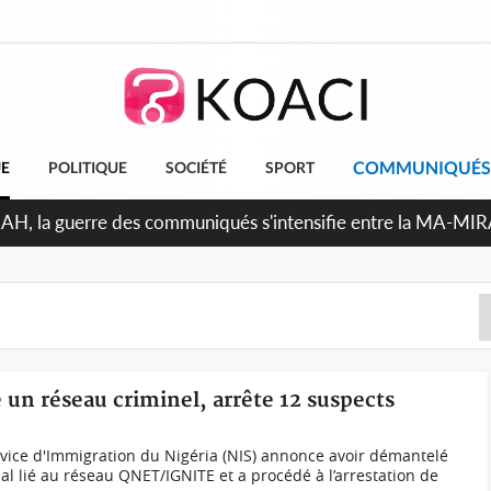
COMMUNIQUÉS
UE
POLITIQUE
SOCIÉTÉ
SPORT
RAH, la guerre des communiqués s'intensifie entre la MA-MI
le projet de précompte sur les salaires des agents
 un réseau criminel, arrête 12 suspects
rvice d'Immigration du Nigéria (NIS) annonce avoir démantelé
al lié au réseau QNET/IGNITE et a procédé à l’arrestation de