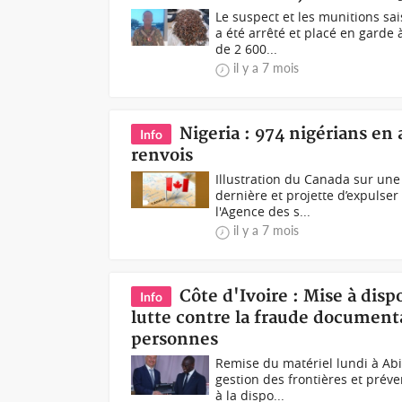
Le suspect et les munitions sa
a été arrêté et placé en garde
de 2 600...
il y a 7 mois
Nigeria : 974 nigérians en
Info
renvois
Illustration du Canada sur une
dernière et projette d’expulse
l'Agence des s...
il y a 7 mois
Côte d'Ivoire : Mise à dis
Info
lutte contre la fraude documentai
personnes
Remise du matériel lundi à Ab
gestion des frontières et prév
à la dispo...