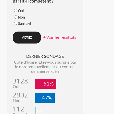
parait-il compétent ?
Oui
Non
Sans avis
+ Voir les resultats
DERNIER SONDAGE
Côte d'Ivoire: Etes-vous surpris par
le non-renouvellement du contrat
de Emerse Faé ?
3128
51%
Oui
2902
47%
Non
112
2%