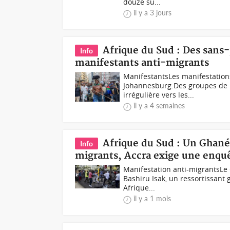
douze su...
il y a 3 jours
Afrique du Sud : Des sans-p
Info
manifestants anti-migrants
ManifestantsLes manifestation
Johannesburg.Des groupes de m
irrégulière vers les...
il y a 4 semaines
Afrique du Sud : Un Ghané
Info
migrants, Accra exige une enqu
Manifestation anti-migrantsLe
Bashiru Isak, un ressortissant 
Afrique...
il y a 1 mois