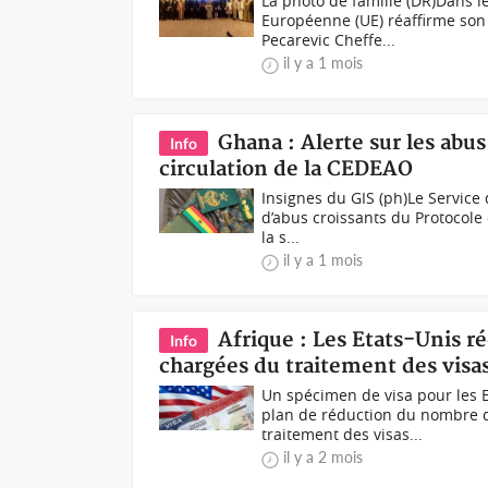
La photo de famille (DR)Dans le 
Européenne (UE) réaffirme so
Pecarevic Cheffe...
il y a 1 mois
Ghana : Alerte sur les abus
Info
circulation de la CEDEAO
Insignes du GIS (ph)Le Service 
d’abus croissants du Protocole 
la s...
il y a 1 mois
Afrique : Les Etats-Unis 
Info
chargées du traitement des visas
Un spécimen de visa pour les E
plan de réduction du nombre d
traitement des visas...
il y a 2 mois