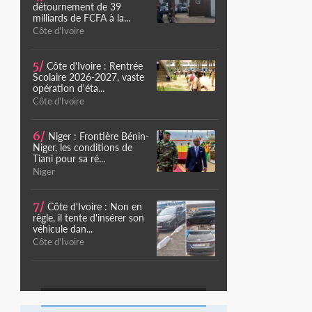
détournement de 39
milliards de FCFA à la...
Côte d'Ivoire
5/
Côte d'Ivoire : Rentrée
Scolaire 2026-2027, vaste
opération d'éta...
Côte d'Ivoire
6/
Niger : Frontière Bénin-
Niger, les conditions de
Tiani pour sa ré...
Niger
7/
Côte d'Ivoire : Non en
règle, il tente d'insérer son
véhicule dan...
Côte d'Ivoire