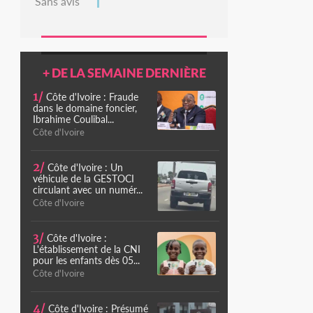
Sans avis
+ DE LA SEMAINE DERNIÈRE
1/
Côte d'Ivoire : Fraude
dans le domaine foncier,
Ibrahime Coulibal...
Côte d'Ivoire
2/
Côte d'Ivoire : Un
véhicule de la GESTOCI
circulant avec un numér...
Côte d'Ivoire
3/
Côte d'Ivoire :
L'établissement de la CNI
pour les enfants dès 05...
Côte d'Ivoire
4/
Côte d'Ivoire : Présumé