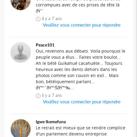
corrompues avec de ces prises de tête là
ðŸ˜
il y a 7 ans
Veuillez vous connecter pour répondre
Peace101
Oui, revenons aux débats. Voila pourquoi le
peuple vous a élus... Faites votre boulot...
Ah le bété Guikahué cacahuète... Toujours
heureux avec les dents dehors dans les
photos comme son cousin en exil... Mais
bon, bétéiquement parlant...
ðŸ™ˆðŸ™ŠðŸ™‰...
il y a 7 ans
Veuillez vous connecter pour répondre
Igwe Ikemefuna
Le retrait est mieux que se rendre complice
d'un parlement devenu entreprise