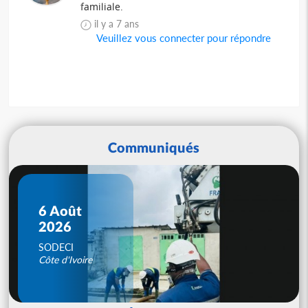
familiale.
il y a 7 ans
Veuillez vous connecter pour répondre
Communiqués
6 Août
2026
SODECI
Côte d'Ivoire