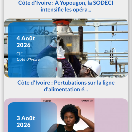
Côte d'Ivoire : À Yopougon, la SODECI
intensifie les opéra...
4 Août
2026
CIE
Côte d'Ivoire
Côte d'Ivoire : Pertubations sur la ligne
d'alimentation é...
3 Août
2026