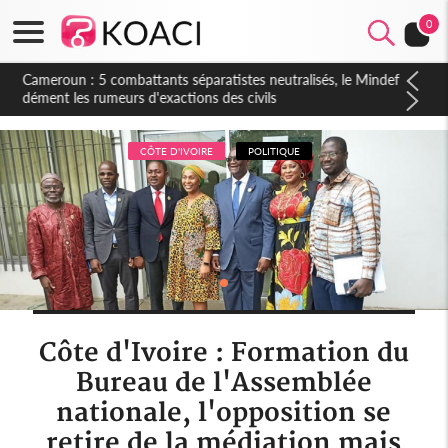
0
Cameroun : 5 combattants séparatistes neutralisés, le Mindef
dément les rumeurs d'exactions des civils
CÔTE D'IVOIRE
POLITIQUE
Côte d'Ivoire : Formation du
Bureau de l'Assemblée
nationale, l'opposition se
retire de la médiation mais