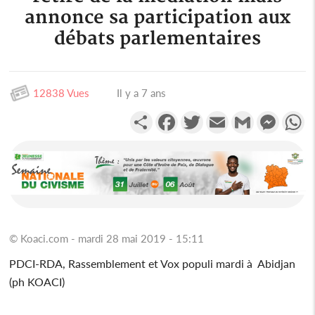
annonce sa participation aux
débats parlementaires
12838 Vues
Il y a 7 ans
Partager
Facebook
Twitter
Email
Gmail
Messen
W
© Koaci.com - mardi 28 mai 2019 - 15:11
PDCI-RDA, Rassemblement et Vox populi mardi à Abidjan
(ph KOACI)