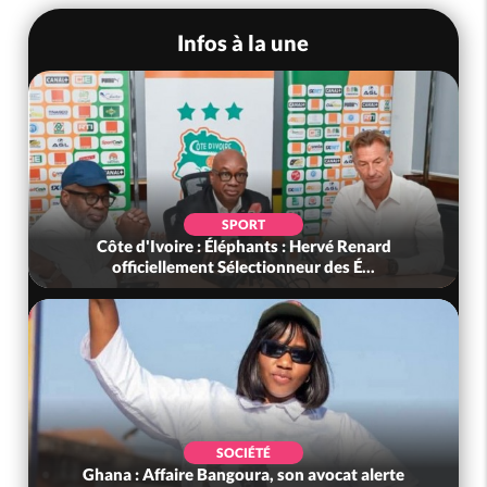
Infos à la une
SOCIÉTÉ
Côte d'Ivoire : Seconde période légale des
ventes soldes du 10 au 31 août 2...
SOCIÉTÉ
e
Nigeria : Le Togo et le Cameroun principaux