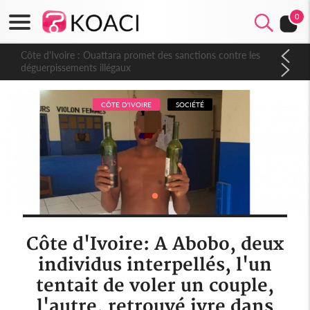
0
Côte d'Ivoire : Ouattara promet des sanctions contre les
déguerpissements illégaux
CÔTE D'IVOIRE
SOCIÉTÉ
Côte d'Ivoire: A Abobo, deux
individus interpellés, l'un
tentait de voler un couple,
l'autre, retrouvé ivre dans