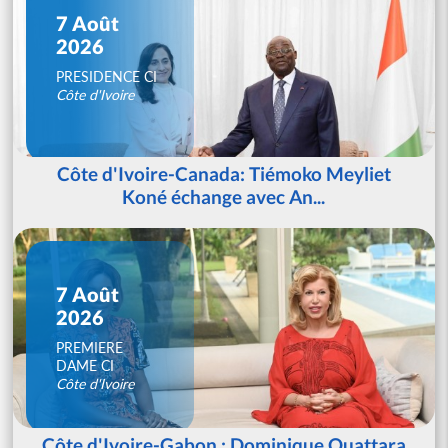
7 Août
2026
PRESIDENCE CI
Côte d'Ivoire
Côte d'Ivoire-Canada: Tiémoko Meyliet
Koné échange avec An...
7 Août
2026
PREMIERE
DAME CI
Côte d'Ivoire
Côte d'Ivoire-Gabon : Dominique Ouattara