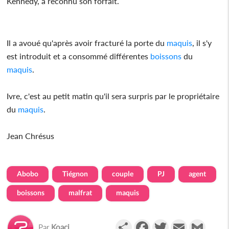
Kennedy, a reconnu son forfait.
Il a avoué qu'après avoir fracturé la porte du
maquis
, il s'y
est introduit et a consommé différentes
boissons
du
maquis
.
Ivre, c'est au petit matin qu'il sera surpris par le propriétaire
du
maquis
.
Jean Chrésus
Abobo
Tiégnon
couple
PJ
agent
boissons
malfrat
maquis
Partager
Facebook
Twitter
Email
Gmail
Par
Koaci