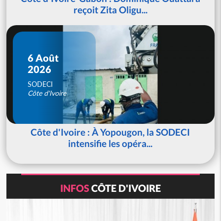
reçoit Zita Oligu...
6 Août
2026
SODECI
Côte d'Ivoire
Côte d'Ivoire : À Yopougon, la SODECI
intensifie les opéra...
INFOS
CÔTE D'IVOIRE