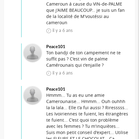
Cameroun á cause du VIN-de-PALME
que j'AIME BEAUCOUP... je suis un fan
de la localité de M'voutéssi au
cameroun
il y a 6 ans
Peace101
Ton bandji de ton campement ne te
suffit pas ? C'est vin de palme
Camérounais qui t'enjaille ?
il y a 6 ans
Peace101
Hmmm... Tu as eu une amie
Camerounaise... Hmmm... Ouh ouhhh
la la lala... Elle t'a fui aussi ? Riresssss...
Les Ivoiriennes te fuient, les étrangères
te fuient... C'est quoi ton problème
avec les femmes ? Tu m'inquiètes...
Suis mon petit conseil d'expert... Utilise
les FLEURS ET LE CHOCOLAT... Ça