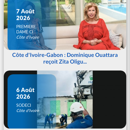
7 Août
2026
PREMIERE
DAME CI
Côte d'Ivoire
Côte d'Ivoire-Gabon : Dominique Ouattara
reçoit Zita Oligu...
6 Août
2026
SODECI
Côte d'Ivoire