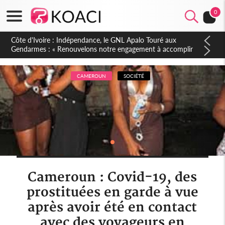
0
Sierra Leone : Un projet de réforme constitutionnelle en
gestation, points clés des amendements, un exclu d'avance
CAMEROUN
SOCIÉTÉ
Cameroun : Covid-19, des
prostituées en garde à vue
après avoir été en contact
avec des voyageurs en