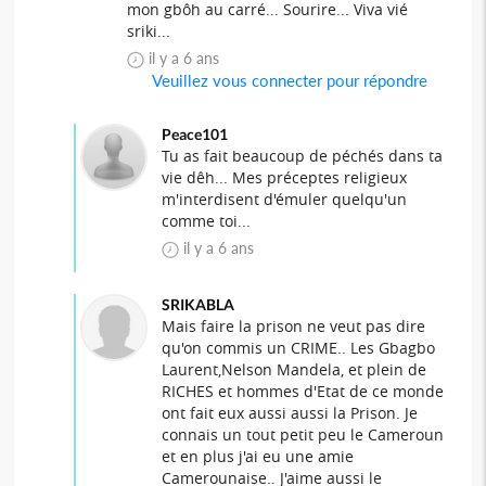
mon gbôh au carré... Sourire... Viva vié
sriki...
il y a 6 ans
Veuillez vous connecter pour répondre
Peace101
Tu as fait beaucoup de péchés dans ta
vie dêh... Mes préceptes religieux
m'interdisent d'émuler quelqu'un
comme toi...
il y a 6 ans
SRIKABLA
Mais faire la prison ne veut pas dire
qu'on commis un CRIME.. Les Gbagbo
Laurent,Nelson Mandela, et plein de
RICHES et hommes d'Etat de ce monde
ont fait eux aussi aussi la Prison. Je
connais un tout petit peu le Cameroun
et en plus j'ai eu une amie
Camerounaise.. J'aime aussi le