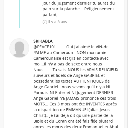
jour du jugement dernier tu auras du
pain sur la planche... Réligieusement
parlant,
il y a 6 ans
SRIKABLA
@PEACE101........ Oui j'ai aimé le VIN-de
PALME au Cameroun...NON mon amie
Camerounaise est tjrs en contacte avec
moi...il n'y a pas de sexe entre nous
Nous....... Tu sais, NOUS les VRAIS RELIGIEUX
suiveurs et fidels de Ange GABRIEL et
possedant les textes AUTHENTIQUES de
Ange Gabriel...nous savons qu'il n'y a NI
Paradis, NI Enfer et NI Jugement DERNIER ..
Ange Gabriel n'a JAMAIS prononcé ces trois
MOTS... Ces 3 mots ont été INVENTÉS après
la disparition de EMMANUEL(alias Jesus
Christ).. Je t'ai deja dit qu'une partie de la
Bible et du Coran ont été falsifiée plutard
apres les morts des deux Emmanuel et Abul