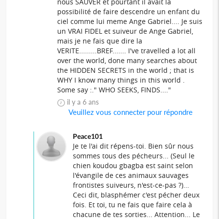
nous SAUVER et pourtant il avait la
possibilité de faire descendre un enfant du
ciel comme lui meme Ange Gabriel.... Je suis
un VRAI FIDEL et suiveur de Ange Gabriel,
mais je ne fais que dire la
VERITE.........BREF....... I've travelled a lot all
over the world, done many searches about
the HIDDEN SECRETS in the world ; that is
WHY I know many things in this world .
Some say :." WHO SEEKS, FINDS...."
il y a 6 ans
Veuillez vous connecter pour répondre
Peace101
Je te l'ai dit répens-toi. Bien sûr nous
sommes tous des pécheurs... (Seul le
chien koudou gbagba est saint selon
l'évangile de ces animaux sauvages
frontistes suiveurs, n'est-ce-pas ?)...
Ceci dit, blasphémer c'est pécher deux
fois. Et toi, tu ne fais que faire cela à
chacune de tes sorties... Attention... Le