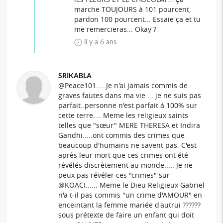
marche TOUJOURS à 101 pourcent,
pardon 100 pourcent... Essaie ça et tu
me remercieras... Okay ?
il y a 6 ans
SRIKABLA
@Peace101.....Je n'ai jamais commis de
graves fautes dans ma vie ... je ne suis pas
parfait..personne n'est parfait á 100% sur
cette terre.... Meme les religieux saints
telles que "sœur" MERE THERESA et Indira
Gandhi.....ont commis des crimes que
beaucoup d'humains ne savent pas. C'est
après leur mort que ces crimes ont été
révélés discrètement au monde..... Je ne
peux pas révéler ces "crimes" sur
@KOACI...... Meme le Dieu Religieux Gabriel
n'a t-il pas commis "un crime d'AMOUR" en
enceintant la femme mariée d'autrui ??????
sous prétexte de faire un enfant qui doit