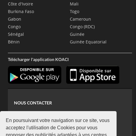
Côte d'Ivoire
Mali
Burkina Faso
Togo
Gabon
Cameroun
Congo
Congo (RDC)
Sénégal
Guinée
Bénin
Guinée Equatorial
Télécharger l'application KOACI
NOUS CONTACTER
contact@koaci.com
koaci@yahoo.fr
En poursuivant votre navigation sur ce site, vous
+225 07 08 85 52 93
acceptez l'utilisation de Cookies pour vous
proposer des publicités adaptées à vos centres