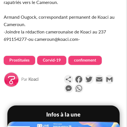
rapatriés vers le Cameroun.
Armand Ougock, correspondant permanent de Koaci au
Cameroun.
-Joindre la rédaction camerounaise de Koaci au 237
691154277-ou cameroun@koaci.com-
Prostituées
Corvid-19
confinement
Partager
Facebook
Twitter
Email
Gmail
Par
Koaci
Messenger
WhatsApp
Infos à la une