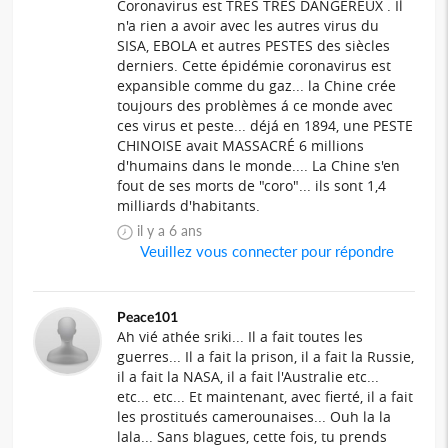
Coronavirus est TRES TRES DANGEREUX . Il
n'a rien a avoir avec les autres virus du
SISA, EBOLA et autres PESTES des siècles
derniers. Cette épidémie coronavirus est
expansible comme du gaz... la Chine crée
toujours des problèmes á ce monde avec
ces virus et peste... déjá en 1894, une PESTE
CHINOISE avait MASSACRÉ 6 millions
d'humains dans le monde.... La Chine s'en
fout de ses morts de "coro"... ils sont 1,4
milliards d'habitants.
il y a 6 ans
Veuillez vous connecter pour répondre
Peace101
Ah vié athée sriki... Il a fait toutes les
guerres... Il a fait la prison, il a fait la Russie,
il a fait la NASA, il a fait l'Australie etc...
etc... etc... Et maintenant, avec fierté, il a fait
les prostitués camerounaises... Ouh la la
lala... Sans blagues, cette fois, tu prends