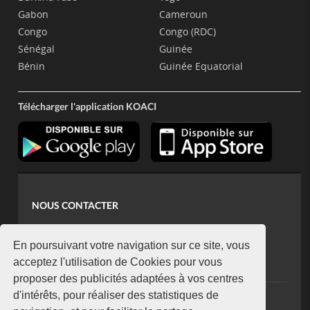
Gabon
Cameroun
Congo
Congo (RDC)
Sénégal
Guinée
Bénin
Guinée Equatorial
Télécharger l'application KOACI
NOUS CONTACTER
contact@koaci.com
koaci@yahoo.fr
En poursuivant votre navigation sur ce site, vous
+225 07 08 85 52 93
acceptez l'utilisation de Cookies pour vous
proposer des publicités adaptées à vos centres
d'intérêts, pour réaliser des statistiques de
NEWSLETTER