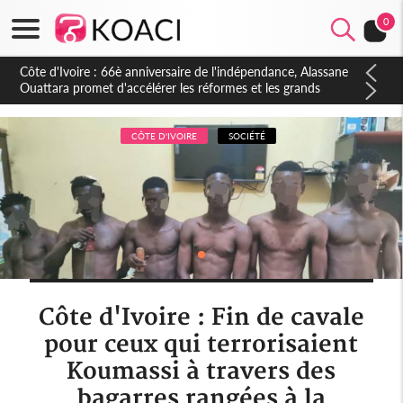
0
Côte d'Ivoire : À Abidjan, Amadou Oury Bah admire le modèle
ivoirien et veut s'en inspirer pour accélérer le développement
de la Guinée
CÔTE D'IVOIRE
SOCIÉTÉ
Côte d'Ivoire : Fin de cavale
pour ceux qui terrorisaient
Koumassi à travers des
bagarres rangées à la