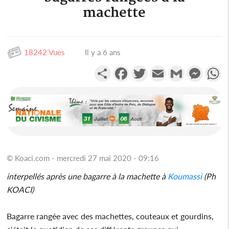
machette
18242 Vues
Il y a 6 ans
Partager
Facebook
Twitter
Email
Gmail
Messen
W
© Koaci.com - mercredi 27 mai 2020 - 09:16
interpellés après une bagarre à la machette à
Koumassi
(Ph
KOACI)
Bagarre rangée avec des machettes, couteaux et gourdins,