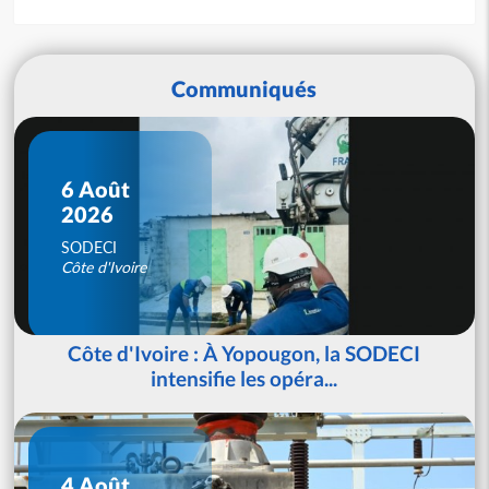
Communiqués
6 Août
2026
SODECI
Côte d'Ivoire
Côte d'Ivoire : À Yopougon, la SODECI
intensifie les opéra...
4 Août