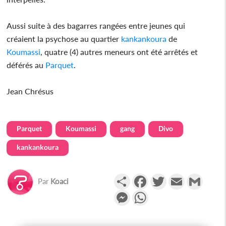
Aussi suite à des bagarres rangées entre jeunes qui
créaient la psychose au quartier
kankankoura
de
Koumassi
, quatre (4) autres meneurs ont été arrêtés et
déférés au
Parquet
.
Jean Chrésus
Parquet
Koumassi
gang
Divo
kankankoura
Partager
Facebook
Twitter
Email
Gmail
Par
Koaci
Messenger
WhatsApp