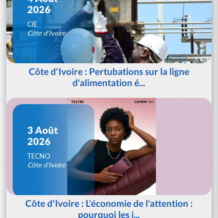
2026
CIE
Côte d'Ivoire
Côte d'Ivoire : Pertubations sur la ligne
d'alimentation é...
3 Août
2026
TECNO
Côte d'Ivoire
Côte d'Ivoire : L'économie de l'attention :
pourquoi les j...