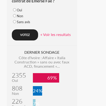
contrat de Emerse Faé ?
Oui
Non
Sans avis
+ Voir les resultats
DERNIER SONDAGE
Côte d'Ivoire : Affaire « Italia
Construction » sans ou avec faux
ACD, financement «...
2355
69%
Oui
808
24%
Non
226
7%