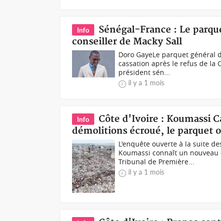
Sénégal-France : Le parque
Info
conseiller de Macky Sall
Doro GayeLe parquet général de
cassation après le refus de la 
président sén...
il y a 1 mois
Côte d'Ivoire : Koumassi
Info
démolitions écroué, le parquet 
L'enquête ouverte à la suite d
Koumassi connaît un nouveau 
Tribunal de Première...
il y a 1 mois