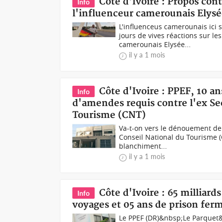
Côte d'Ivoire : Propos cont
Info
l'influenceur camerounais Elysé
L'influenceus camerounais ici
jours de vives réactions sur les
camerounais Elysée...
il y a 1 mois
Côte d'Ivoire : PPEF, 10 a
Info
d'amendes requis contre l'ex Se
Tourisme (CNT)
Va-t-on vers le dénouement de l
Conseil National du Tourisme 
blanchiment...
il y a 1 mois
Côte d'Ivoire : 65 milliar
Info
voyages et 05 ans de prison ferm
Le PPEF (DR)&nbsp;Le Parquet&