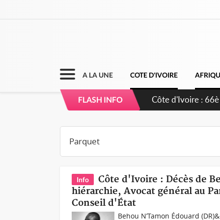
A LA UNE
COTE D'IVOIRE
AFRIQ
Côte d'Ivoire : À 
FLASH INFO
développement de
Côte d'Ivoire : Décès de 
Info
hiérarchie, Avocat général au Par
Conseil d'État
Behou N’Tamon Édouard (DR)&nb