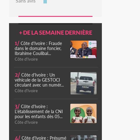
Sans avis
+ DE LA SEMAINE DERNIÈRE
1/
Côte d'Ivoire : Fraude
dans le domaine foncier,
Ibrahime Coulibal...
Côte d'Ivoire
2/
Côte d'Ivoire : Un
véhicule de la GESTOCI
circulant avec un numér...
Côte d'Ivoire
3/
Côte d'Ivoire :
L'établissement de la CNI
pour les enfants dès 05...
Côte d'Ivoire
4/
Côte d'Ivoire : Présumé