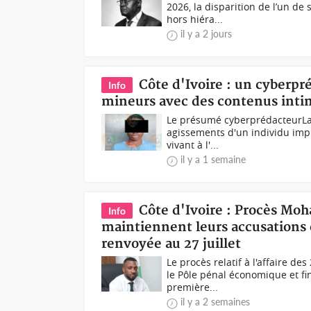
2026, la disparition de l’un de
hors hiéra...
il y a 2 jours
Côte d'Ivoire : un cyberpré
Info
mineurs avec des contenus inti
Le présumé cyberprédacteurLa P
agissements d'un individu imp
vivant à l'...
il y a 1 semaine
Côte d'Ivoire : Procès Moh
Info
maintiennent leurs accusations e
renvoyée au 27 juillet
Le procès relatif à l'affaire d
le Pôle pénal économique et fi
première...
il y a 2 semaines