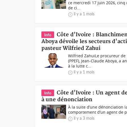
ce mercredi 17 juin 2026, cinq 
de ci...
il y a 1 mois
Côte d'Ivoire : Blanchimen
Info
Aboya dévoile les secteurs d'acti
pasteur Wilfried Zahui
Wilfried ZahuiLe procureur de 
(PPEF), Jean-Claude Aboya, a a
à la lutte c...
il y a 1 mois
Côte d'Ivoire : Un agent de
Info
à une dénonciation
À la suite d’une dénonciation 
comportement d’un agent de police
il y a 3 mois