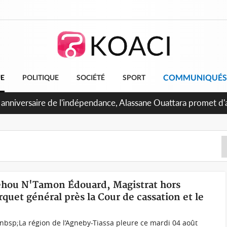
COMMUNIQUÉS
UE
POLITIQUE
SOCIÉTÉ
SPORT
Abidjan, Amadou Oury Bah admire le modèle ivoirien et veut s'e
 la Guinée
Behou N'Tamon Édouard, Magistrat hors
quet général près la Cour de cassation et le
sp;La région de l’Agneby-Tiassa pleure ce mardi 04 août