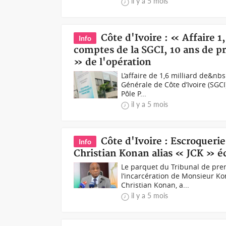
il y a 5 mois
Côte d'Ivoire : « Affaire 1
Info
comptes de la SGCI, 10 ans de p
» de l'opération
L’affaire de 1,6 milliard de&n
Générale de Côte d’Ivoire (SGCI
Pôle P...
il y a 5 mois
Côte d'Ivoire : Escroqueri
Info
Christian Konan alias « JCK » éc
Le parquet du Tribunal de prem
l’incarcération de Monsieur Ko
Christian Konan, a...
il y a 5 mois