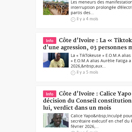
Les meneurs des manifestation
interruption prolongée d’électri
partis des...
il y a 4 mois
Côte d'Ivoire : La « Tikto
Info
d'une agression, 03 personnes m
La « TikTokeuse » E.O.M.A alia
» E.O.M.A alias Aurèlie Fatiga a
2026,&nbsp;aux...
il y a 5 mois
Côte d'Ivoire : Calice Yap
Info
décision du Conseil constitution
lui, verdict dans un mois
Calice Yapo&nbsp;Inculpé pour t
secrétaire exécutif en chef du
février 2026,...