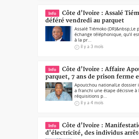
Côte d'Ivoire : Assalé Tié
Info
déféré vendredi au parquet
Assalé Tiémoko (DR)&nbsp;Le pr
échange téléphonique, qu’il es
à la pr...
il y a 3 mois
Côte d'Ivoire : Affaire Ap
Info
parquet, 7 ans de prison ferme 
Apoutchou nationalLe dossier 
a franchi une étape décisive à
réquisitions p...
il y a 4 mois
Côte d'Ivoire : Manifestat
Info
d'électricité, des individus arrê