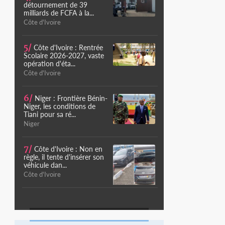
détournement de 39
milliards de FCFA à la...
Côte d'Ivoire
5/
Côte d'Ivoire : Rentrée
Scolaire 2026-2027, vaste
opération d'éta...
Côte d'Ivoire
6/
Niger : Frontière Bénin-
Niger, les conditions de
Tiani pour sa ré...
Niger
7/
Côte d'Ivoire : Non en
règle, il tente d'insérer son
véhicule dan...
Côte d'Ivoire