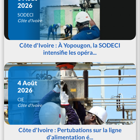
2026
SODECI
Côte d'Ivoire
Côte d'Ivoire : À Yopougon, la SODECI
intensifie les opéra...
4 Août
2026
CIE
Côte d'Ivoire
Côte d'Ivoire : Pertubations sur la ligne
d'alimentation é...