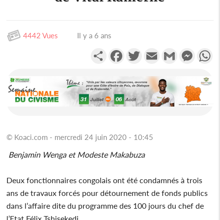
4442 Vues
Il y a 6 ans
Partager
Facebook
Twitter
Email
Gmail
Messen
W
© Koaci.com - mercredi 24 juin 2020 - 10:45
Benjamin Wenga et Modeste Makabuza
Deux fonctionnaires congolais ont été condamnés à trois
ans de travaux forcés pour détournement de fonds publics
dans l’affaire dite du programme des 100 jours du chef de
l’Etat Félix Tshisekedi.