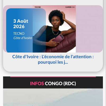
3 Août
2026
TECNO
Côte d'Ivoire
Côte d'Ivoire : L'économie de l'attention :
pourquoi les j...
INFOS
CONGO (RDC)