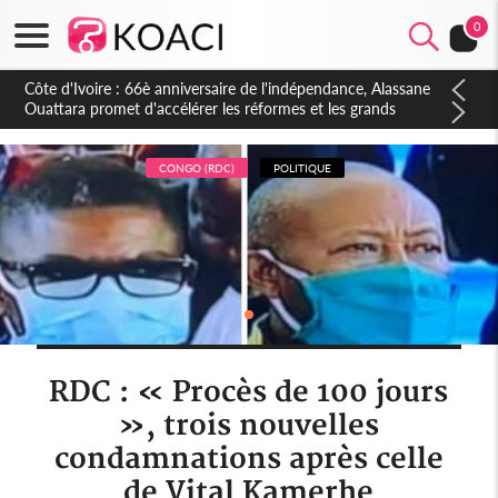
0
Côte d'Ivoire : À Abidjan, Amadou Oury Bah admire le modèle
ivoirien et veut s'en inspirer pour accélérer le développement
de la Guinée
CONGO (RDC)
POLITIQUE
RDC : « Procès de 100 jours
», trois nouvelles
condamnations après celle
de Vital Kamerhe