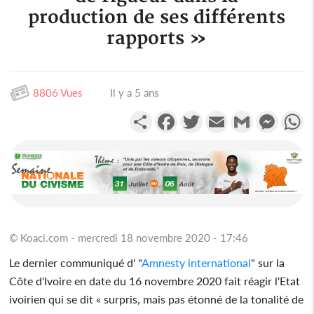
production de ses différents
rapports »
8806 Vues
Il y a 5 ans
Partager
Facebook
Twitter
Email
Gmail
Messen
W
© Koaci.com - mercredi 18 novembre 2020 - 17:46
Le dernier communiqué d' "
Amnesty international
" sur la
Côte d'Ivoire en date du 16 novembre 2020 fait réagir l'Etat
ivoirien qui se dit « surpris, mais pas étonné de la tonalité de