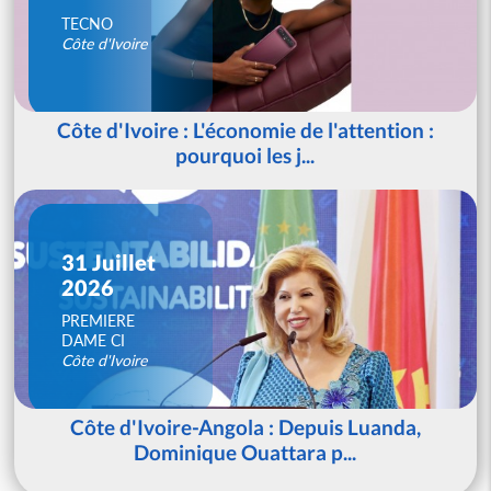
TECNO
Côte d'Ivoire
Côte d'Ivoire : L'économie de l'attention :
pourquoi les j...
31 Juillet
2026
PREMIERE
DAME CI
Côte d'Ivoire
Côte d'Ivoire-Angola : Depuis Luanda,
Dominique Ouattara p...