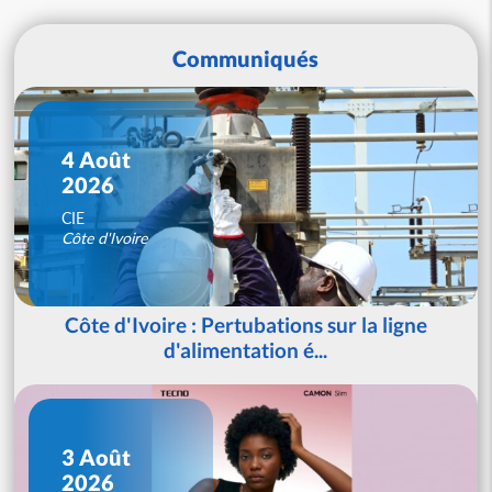
Communiqués
4 Août
2026
CIE
Côte d'Ivoire
Côte d'Ivoire : Pertubations sur la ligne
d'alimentation é...
3 Août
2026