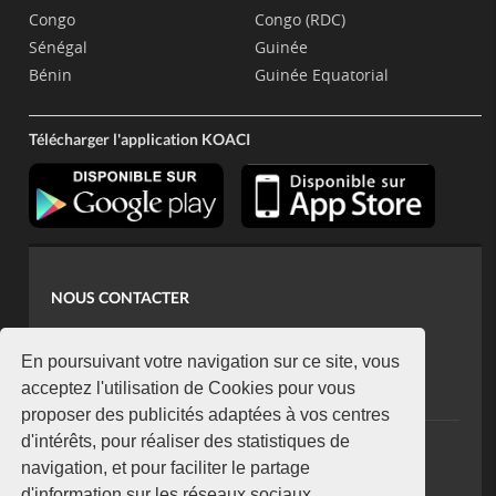
Congo
Congo (RDC)
Sénégal
Guinée
Bénin
Guinée Equatorial
Télécharger l'application KOACI
NOUS CONTACTER
contact@koaci.com
koaci@yahoo.fr
En poursuivant votre navigation sur ce site, vous
+225 07 08 85 52 93
acceptez l'utilisation de Cookies pour vous
proposer des publicités adaptées à vos centres
d'intérêts, pour réaliser des statistiques de
NEWSLETTER
navigation, et pour faciliter le partage
Restez connecté via notre newsletter
d'information sur les réseaux sociaux.