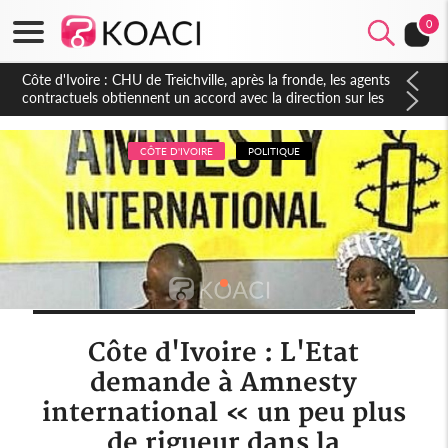
0
Côte d'Ivoire : CHU de Treichville, après la fronde, les agents
contractuels obtiennent un accord avec la direction sur les
arriérés du SMIG 2023
CÔTE D'IVOIRE
POLITIQUE
Côte d'Ivoire : L'Etat
demande à Amnesty
international « un peu plus
de rigueur dans la