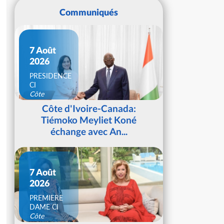
Communiqués
7 Août
2026
PRESIDENCE
CI
Côte
d'Ivoire
Côte d'Ivoire-Canada:
Tiémoko Meyliet Koné
échange avec An...
7 Août
2026
PREMIERE
DAME CI
Côte