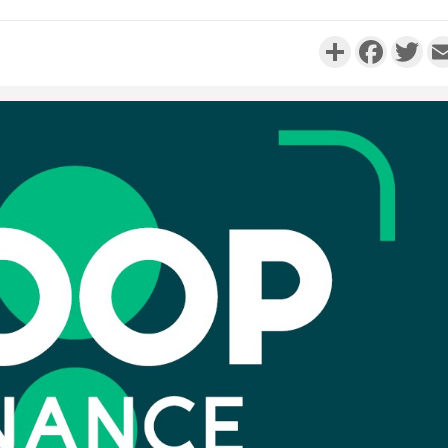
Partager
Faceboo
Twi
Côte d'I
personnes 
Côte d'Ivo
son coll
million