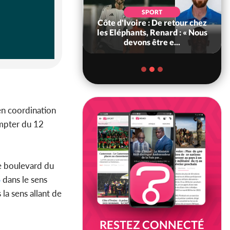
POLITIQUE
d'Ivoire : 66e
SPORT
versaire de
Côte d'Ivoire : De retour chez
ance, les Forces de
les Eléphants, Renard : « Nous
fense e...
devons être e...
 en coordination
ompter du 12
le boulevard du
S
dans le sens
la sens allant de
RESTEZ CONNECTÉ