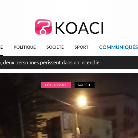
COMMUNIQUÉS
UE
POLITIQUE
SOCIÉTÉ
SPORT
leu, la célébration de la fête nationale transformée en vaste 
ngereux
CÔTE D'IVOIRE
SOCIÉTÉ