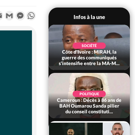
k
tter
Email
Gmail
Messenger
WhatsApp
Infos à la une
SOCIÉTÉ
SOCIÉTÉ
voire : Man, deux
Côte d'Ivoire : MIRAH, la
périssent dans un
guerre des communiqués
incendie
s'intensifie entre la MA-M...
SOCIÉTÉ
POLITIQUE
ire : Daloa, il tue
Cameroun : Décès à 86 ans de
ègue et cache 38
BAH Oumarou Sanda pilier
s dans une fo...
du conseil constituti...