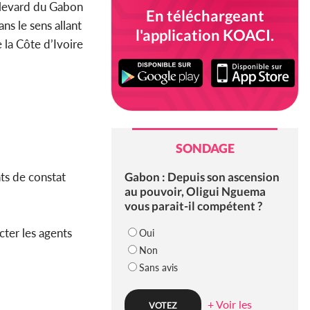
levard du Gabon
En téléchargeant
ns le sens allant
l'application KOACI.
 la Côte d’Ivoire
SONDAGE
Gabon : Depuis son ascension
ts de constat
au pouvoir, Oligui Nguema
vous parait-il compétent ?
ter les agents
Oui
Non
Sans avis
+ Voir les