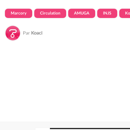
Marcory
Circulation
AMUGA
INJS
Ko
Par
Koaci