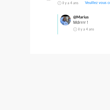
Veuillez vous c
il y a 4 ans
@Marius
Mdrrrr !
il y a 4 ans