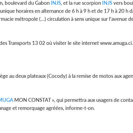
ion, boulevard du Gabon
INJS
, et la rue scorpion
INJS
vers bou
unique horaires en alternance de 6 h à 9 h et de 17 h à 20 h da
macie métropole (…) circulation à sens unique sur l’avenue de
 des Transports 13 02 où visiter le site internet www.amuga.ci.
iège au deux plateaux (Cocody) à la remise de motos aux agen
MUGA
MON CONSTAT », qui permettra aux usagers de contac
nnage et remorquage agréées, informe-t-on.