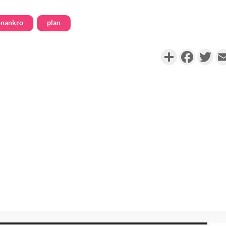
nankro
plan
Partager
Faceboo
Twi