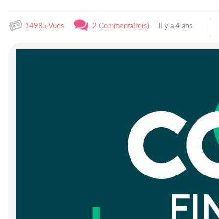
14985 Vues
2 Commentaire(s)
Il y a 4 ans