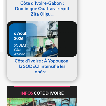
d'Ivoire
Côte d'Ivoire-Gabon :
Dominique Ouattara reçoit
Zita Oligu...
6 Août
2026
SODECI
Côte
d'Ivoire
Côte d'Ivoire : À Yopougon,
la SODECI intensifie les
opéra...
INFOS
CÔTE D'IVOIRE