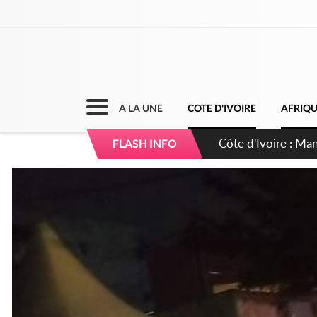
A LA UNE
COTE D'IVOIRE
AFRIQ
Côte d'Ivoire : Séi
FLASH INFO
dépigmentants da