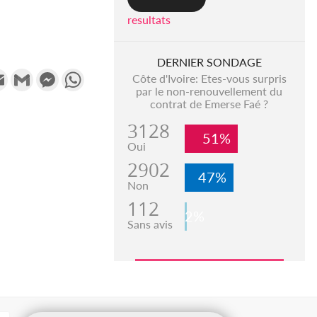
resultats
DERNIER SONDAGE
k
tter
Email
Gmail
Messenger
WhatsApp
Côte d'Ivoire: Etes-vous surpris
par le non-renouvellement du
contrat de Emerse Faé ?
3128
51%
Oui
2902
47%
Non
112
2%
Sans avis