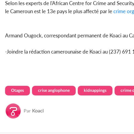
Selon les experts de l'African Centre for Crime and Securi
le Cameroun est le 13e pays le plus affecté par le
crime org
Armand Ougock, correspondant permanent de Koaci au 
-Joindre la rédaction camerounaise de Koaci au (237) 6
Otages
crise anglophone
kidnappings
crime 
Par
Koaci