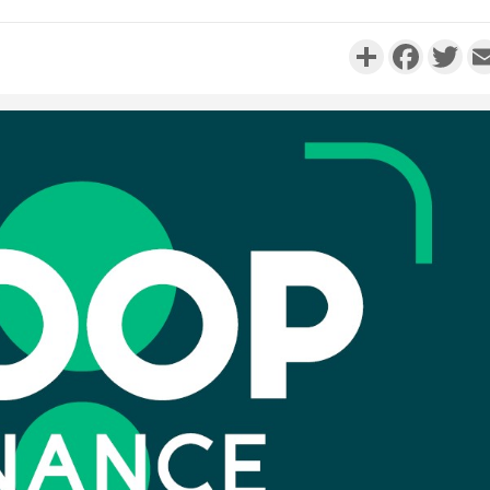
Partager
Faceboo
Twi
Côte d'Ivo
réussi du
Adama 
Côte 
anni
l'Indépend
Dé