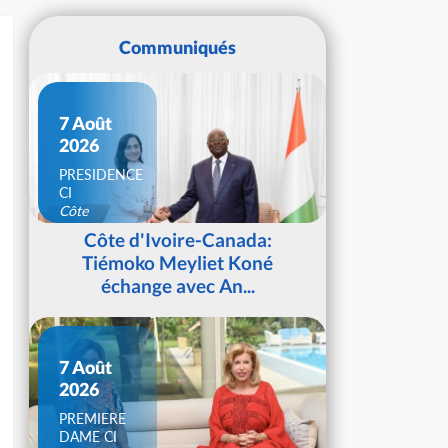
Communiqués
7 Août
2026
PRESIDENCE
CI
Côte
d'Ivoire
Côte d'Ivoire-Canada:
Tiémoko Meyliet Koné
échange avec An...
7 Août
2026
PREMIERE
DAME CI