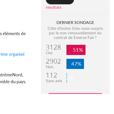
resultats
DERNIER SONDAGE
Côte d'Ivoire: Etes-vous surpris
par le non-renouvellement du
nos éléments de
contrat de Emerse Faé ?
3128
51%
Oui
rime organisé
2902
47%
Non
112
(ExtrêmeNord,
2%
Sans avis
emble du pays.