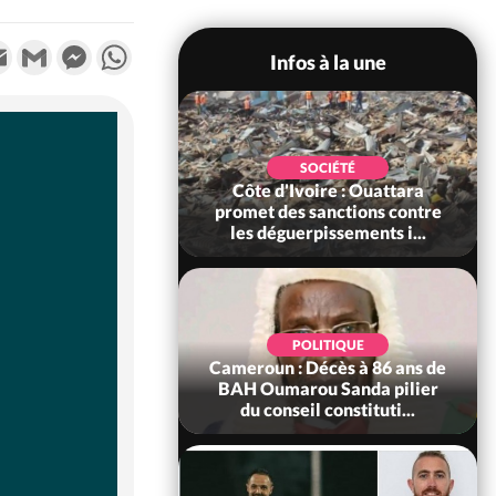
k
tter
Email
Gmail
Messenger
WhatsApp
Infos à la une
POLITIQUE
SOCIÉTÉ
ire : Après le pari
Côte d'Ivoire : Ouattara
 66e anniversaire,
promet des sanctions contre
Bictogo : «...
les déguerpissements i...
POLITIQUE
d'Ivoire : 66e
POLITIQUE
versaire de
Cameroun : Décès à 86 ans de
ance, les Forces de
BAH Oumarou Sanda pilier
fense e...
du conseil constituti...