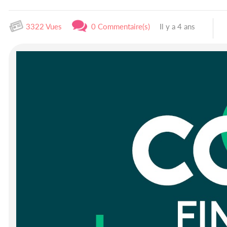
3322 Vues
0 Commentaire(s)
Il y a 4 ans