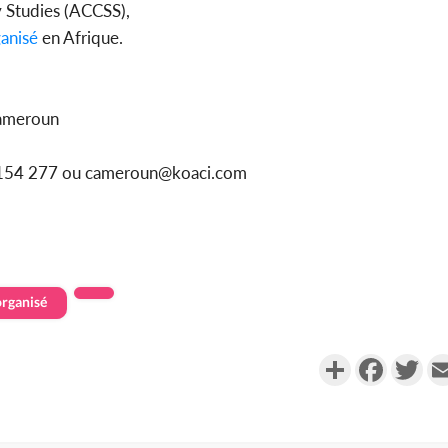
ty Studies (ACCSS),
anisé
en Afrique.
Cameroun
91 154 277 ou cameroun@koaci.com
organisé
Partager
Faceboo
Twi