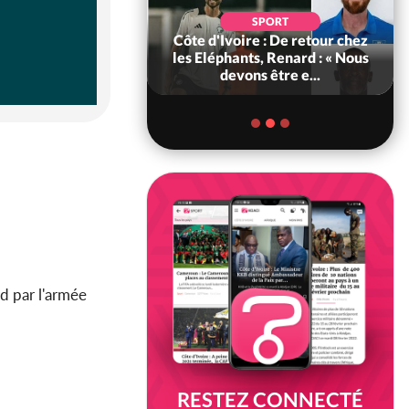
SOCIÉTÉ
SPORT
voire : MIRAH, la
Côte d'Ivoire : De retour chez
des communiqués
les Eléphants, Renard : « Nous
ie entre la MA-M...
devons être e...
rd par l'armée
RESTEZ CONNECTÉ