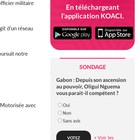
icier militaire
En téléchargeant
l'application KOACI.
git d'un réseau
oursuit notre
SONDAGE
Gabon : Depuis son ascension
au pouvoir, Oligui Nguema
vous parait-il compétent ?
e Motorisée avec
Oui
Non
Sans avis
+ Voir les