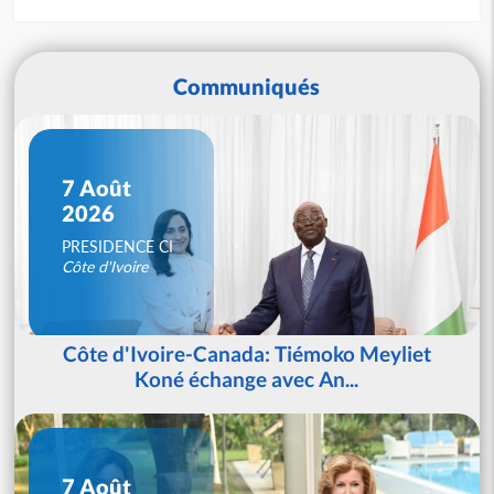
Communiqués
7 Août
2026
PRESIDENCE CI
Côte d'Ivoire
Côte d'Ivoire-Canada: Tiémoko Meyliet
Koné échange avec An...
7 Août