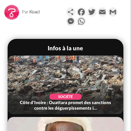
Partager
Facebook
Twitter
Email
Gmail
Par
Koaci
Messenger
WhatsApp
Infos à la une
SOCIÉTÉ
Côte d'Ivoire : Ouattara promet des sanctions
contre les déguerpissements i...