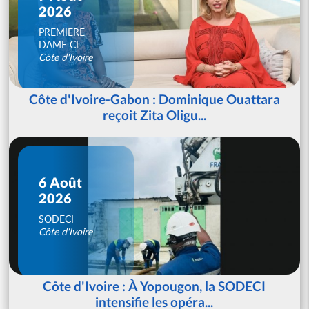
2026
PREMIERE
DAME CI
Côte d'Ivoire
Côte d'Ivoire-Gabon : Dominique Ouattara
reçoit Zita Oligu...
6 Août
2026
SODECI
Côte d'Ivoire
Côte d'Ivoire : À Yopougon, la SODECI
intensifie les opéra...