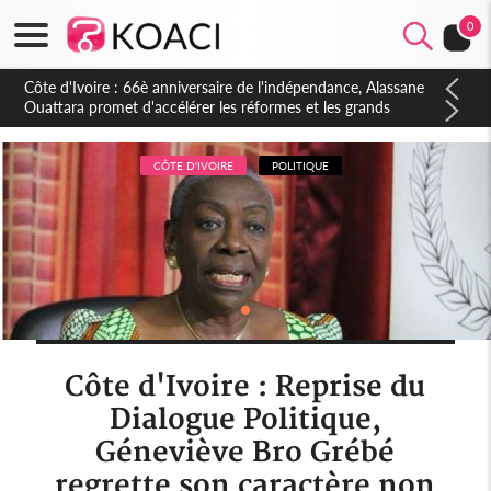
0
Côte d'Ivoire : À Abidjan, Amadou Oury Bah admire le modèle
ivoirien et veut s'en inspirer pour accélérer le développement
de la Guinée
CÔTE D'IVOIRE
POLITIQUE
Côte d'Ivoire : Reprise du
Dialogue Politique,
Géneviève Bro Grébé
regrette son caractère non