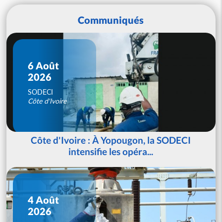
Communiqués
6 Août
2026
SODECI
Côte d'Ivoire
Côte d'Ivoire : À Yopougon, la SODECI
intensifie les opéra...
4 Août
2026