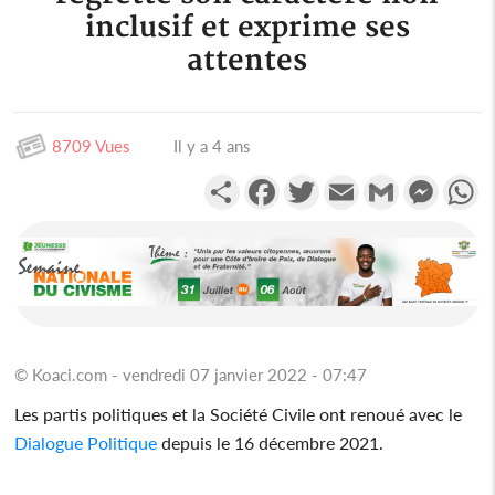
inclusif et exprime ses
attentes
8709 Vues
Il y a 4 ans
Partager
Facebook
Twitter
Email
Gmail
Messen
W
© Koaci.com - vendredi 07 janvier 2022 - 07:47
Les partis politiques et la Société Civile ont renoué avec le
Dialogue
Politique
depuis le 16 décembre 2021.