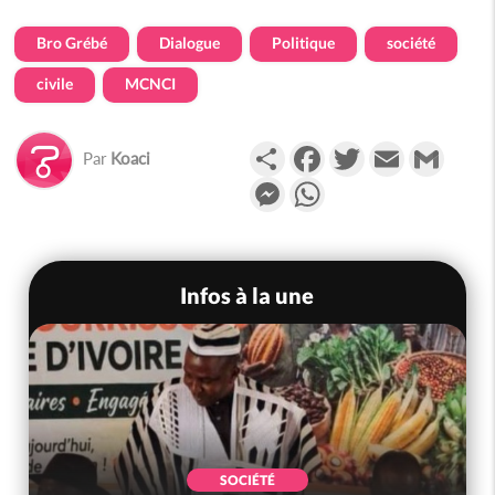
Bro Grébé
Dialogue
Politique
société
civile
MCNCI
Partager
Facebook
Twitter
Email
Gmail
Par
Koaci
Messenger
WhatsApp
Infos à la une
SOCIÉTÉ