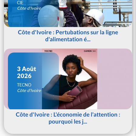
CIE
Côte d'Ivoire
Côte d'Ivoire : Pertubations sur la ligne
d'alimentation é...
3 Août
2026
TECNO
Côte d'Ivoire
Côte d'Ivoire : L'économie de l'attention :
pourquoi les j...