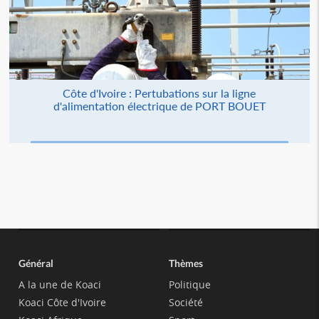
Côte d'Ivoire : Pertubations sur la ligne
d'alimentation électrique de PORT BOUET
Général
Thèmes
A la une de Koaci
Politique
Koaci Côte d'Ivoire
Société