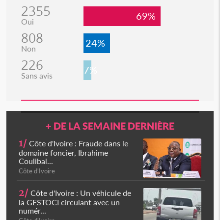
2355
69%
Oui
808
24%
Non
226
7%
Sans avis
+ DE LA SEMAINE DERNIÈRE
1/
Côte d'Ivoire : Fraude dans le
domaine foncier, Ibrahime
Coulibal...
Côte d'Ivoire
2/
Côte d'Ivoire : Un véhicule de
la GESTOCI circulant avec un
numér...