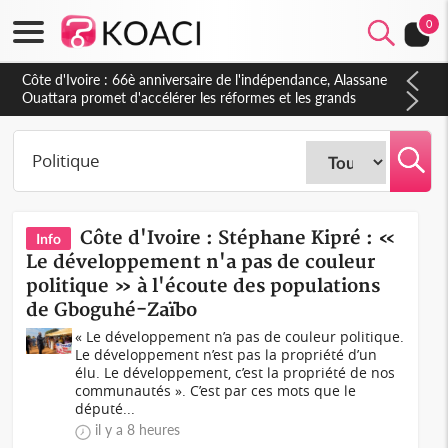
0
Côte d'Ivoire : À Abidjan, Amadou Oury Bah admire le modèle
ivoirien et veut s'en inspirer pour accélérer le développement
de la Guinée
Côte d'Ivoire : Stéphane Kipré : «
Info
Le développement n'a pas de couleur
politique » à l'écoute des populations
de Gboguhé-Zaïbo
« Le développement n’a pas de couleur politique.
Le développement n’est pas la propriété d’un
élu. Le développement, c’est la propriété de nos
communautés ». C’est par ces mots que le
député...
il y a 8 heures