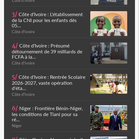
Côte d'Ivoire
3/
Côte d'Ivoire : L'établissement
de la CNI pour les enfants dès
05...
Côte d'Ivoire
4/
Côte d'Ivoire : Présumé
détournement de 39 milliards de
FCFA à la...
Côte d'Ivoire
5/
Côte d'Ivoire : Rentrée Scolaire
2026-2027, vaste opération
d'éta...
Côte d'Ivoire
6/
Niger : Frontière Bénin-Niger,
les conditions de Tiani pour sa
ré...
Niger