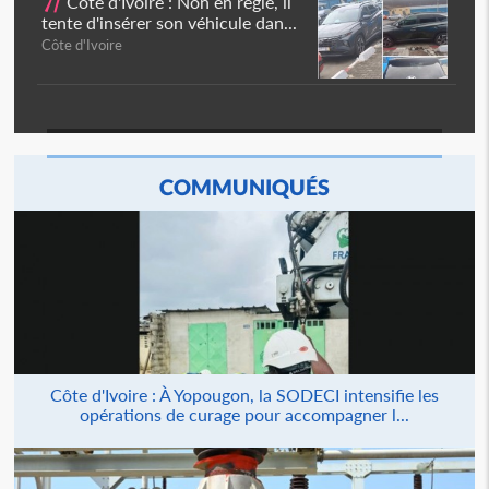
7/
Côte d'Ivoire : Non en règle, il
tente d'insérer son véhicule dan...
Côte d'Ivoire
COMMUNIQUÉS
Côte d'Ivoire : À Yopougon, la SODECI intensifie les
opérations de curage pour accompagner l...